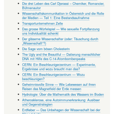
Die drei Leben des Carl Djerassi – Chemiker, Romancier,
Bühnenautor
Wissenschaftskommunikation in Österreich und die Rolle
der Medien — Teil 1: Eine Bestandsaufnahme
Transportunternehmen Zelle
Das grosse Würfelspiel — Wie sexuelle Fortpflanzung
uns Individualität schenkt
Der gläserne Wissenschafter (oder: Täuschung durch
„Wissenschaft“?)
Die Sage vom bösen Cholesterin
The Ugly and the Beautiful — Datierung menschlicher
DNA mit Hilfe des C-14-Atombombenpeaks
CERN: Ein Beschleunigerzentrum — Experimente,
Ergebnisse und wozu braucht man das?
CERN: Ein Beschleunigerzentrum — Wozu
beschleunigen?
Geheimnisvolle Sinne — Wie Lebewesen auf ihren
Reisen das Magnetfeld der Erde messen
Hydrologie: Über die Mathematik des Wassers im Boden
Atherosklerose, eine Autoimmunerkrankung: Auslöser
und Gegenstrategien
Erdfieber — Das Unbehagen der Wissenschaft bei der