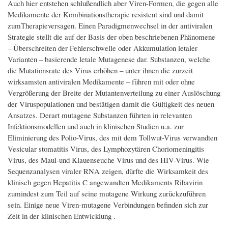
Auch hier entstehen schlußendlich aber Viren-Formen, die gegen alle
Medikamente der Kombinationstherapie resistent sind und damit
zumTherapieversagen. Einen Paradigmenwechsel in der antiviralen
Strategie stellt die auf der Basis der oben beschriebenen Phänomene
– Überschreiten der Fehlerschwelle oder Akkumulation letaler
Varianten – basierende letale Mutagenese dar. Substanzen, welche
die Mutationsrate des Virus erhöhen – unter ihnen die zurzeit
wirksamsten antiviralen Medikamente – führen mit oder ohne
Vergrößerung der Breite der Mutantenverteilung zu einer Auslöschung
der Viruspopulationen und bestätigen damit die Gültigkeit des neuen
Ansatzes. Derart mutagene Substanzen führten in relevanten
Infektionsmodellen und auch in klinischen Studien u.a. zur
Eliminierung des Polio-Virus, des mit dem Tollwut-Virus verwandten
Vesicular stomatitis Virus, des Lymphozytären Choriomeningitis
Virus, des Maul-und Klauenseuche Virus und des HIV-Virus. Wie
Sequenzanalysen viraler RNA zeigen, dürfte die Wirksamkeit des
klinisch gegen Hepatitis C angewandten Medikaments Ribavirin
zumindest zum Teil auf seine mutagene Wirkung zurückzuführen
sein. Einige neue Viren-mutagene Verbindungen befinden sich zur
Zeit in der klinischen Entwicklung .