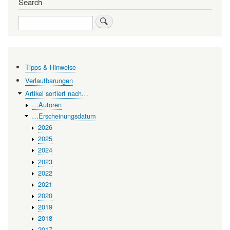
Search
Letale
Search
Mutagenese
—
Strategie
im
Tipps & Hinweise
Kampf
Verlautbarungen
Artikel sortiert nach…
gegen
…Autoren
Viren
…Erscheinungsdatum
2026
2025
2024
2023
2022
2021
2020
2019
2018
2017