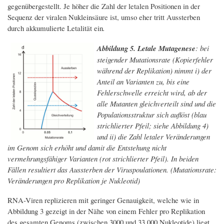
gegenübergestellt. Je höher die Zahl der letalen Positionen in der
Sequenz der viralen Nukleinsäure ist, umso eher tritt Aussterben
durch akkumulierte Letalität ein
.
Abbildung 5. Letale Mutagenese
: bei
steigender Mutationsrate (Kopierfehler
während der Replikation) nimmt i) der
Anteil an Varianten zu, bis eine
Fehlerschwelle erreicht wird, ab der
alle Mutanten gleichverteilt sind und die
Populationsstruktur sich auflöst (blau
strichlierter Pfeil; siehe Abbildung 4)
und ii) die Zahl letaler Veränderungen
im Genom sich erhöht und damit die Entstehung nicht
vermehrungsfähiger Varianten (rot strichlierter Pfeil). In beiden
Fällen resultiert das Aussterben der Viruspoulationen. (Mutationsrate:
Veränderungen pro Replikation je Nukleotid)
RNA-Viren replizieren mit geringer Genauigkeit, welche wie in
Abbildung 3 gezeigt in der Nähe von einem Fehler pro Replikation
des gesamten Genoms (zwischen 3000 und 33 000 Nukleotide) liegt.