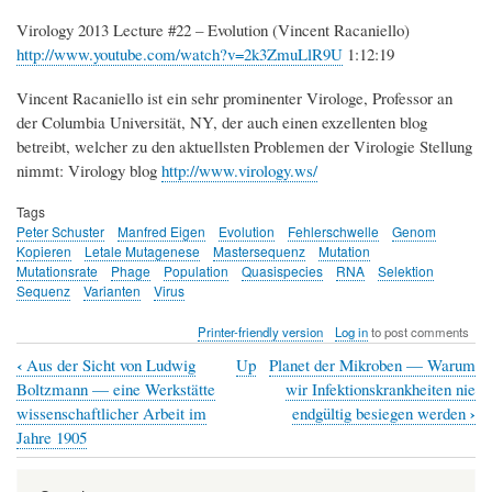
Virology 2013 Lecture #22 – Evolution (Vincent Racaniello)
http://www.youtube.com/watch?v=2k3ZmuLlR9U
1:12:19
Vincent Racaniello ist ein sehr prominenter Virologe, Professor an
der Columbia Universität, NY, der auch einen exzellenten blog
betreibt, welcher zu den aktuellsten Problemen der Virologie Stellung
nimmt: Virology blog
http://www.virology.ws/
Tags
Peter Schuster
Manfred Eigen
Evolution
Fehlerschwelle
Genom
Kopieren
Letale Mutagenese
Mastersequenz
Mutation
Mutationsrate
Phage
Population
Quasispecies
RNA
Selektion
Sequenz
Varianten
Virus
Printer-friendly version
Log in
to post comments
‹
Aus der Sicht von Ludwig
Up
Planet der Mikroben — Warum
Book
Boltzmann — eine Werkstätte
wir Infektionskrankheiten nie
traversal
›
wissenschaftlicher Arbeit im
endgültig besiegen werden
Jahre 1905
links
for