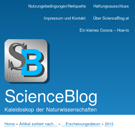
Skip
Nutzungsbedingungen/Netiquette
Haftungsausschluss
Main
to
main
navigation
Impressum und Kontakt
Über ScienceBlog.at
content
Ein kleines Corona – How-to
ScienceBlog
Kaleidoskop der Naturwissenschaften
Home
Artikel sortiert nach…
…Erscheinungsdatum
2013
Breadcrumb