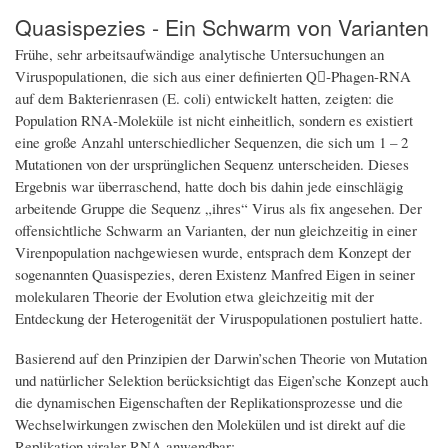
Quasispezies - Ein Schwarm von Varianten
Frühe, sehr arbeitsaufwändige analytische Untersuchungen an
Viruspopulationen, die sich aus einer definierten Q-Phagen-RNA
auf dem Bakterienrasen (E. coli) entwickelt hatten, zeigten: die
Population RNA-Moleküle ist nicht einheitlich, sondern es existiert
eine große Anzahl unterschiedlicher Sequenzen, die sich um 1 – 2
Mutationen von der ursprünglichen Sequenz unterscheiden. Dieses
Ergebnis war überraschend, hatte doch bis dahin jede einschlägig
arbeitende Gruppe die Sequenz „ihres“ Virus als fix angesehen. Der
offensichtliche Schwarm an Varianten, der nun gleichzeitig in einer
Virenpopulation nachgewiesen wurde, entsprach dem Konzept der
sogenannten Quasispezies, deren Existenz Manfred Eigen in seiner
molekularen Theorie der Evolution etwa gleichzeitig mit der
Entdeckung der Heterogenität der Viruspopulationen postuliert hatte.
Basierend auf den Prinzipien der Darwin’schen Theorie von Mutation
und natürlicher Selektion berücksichtigt das Eigen’sche Konzept auch
die dynamischen Eigenschaften der Replikationsprozesse und die
Wechselwirkungen zwischen den Molekülen und ist direkt auf die
Replikation viraler RNA anwendbar: