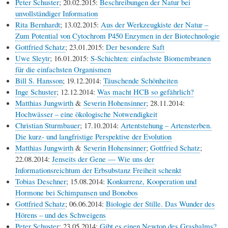
Peter Schuster
; 20.02.2015:
Beschreibungen der Natur bei
unvollständiger Information
Rita Bernhardt
; 13.02.2015:
Aus der Werkzeugkiste der Natur –
Zum Potential von Cytochrom P450 Enzymen in der Biotechnologie
Gottfried Schatz
; 23.01.2015:
Der besondere Saft
Uwe Sleytr
; 16.01.2015:
S-Schichten: einfachste Biomembranen
für die einfachsten Organismen
Bill S. Hansson
; 19.12.2014:
Täuschende Schönheiten
Inge Schuster
; 12.12.2014:
Was macht HCB so gefährlich?
Matthias Jungwirth
&
Severin Hohensinner
; 28.11.2014:
Hochwässer – eine ökologische Notwendigkeit
Christian Sturmbauer
; 17.10.2014:
Artentstehung – Artensterben.
Die kurz- und langfristige Perspektive der Evolution
Matthias Jungwirth
&
Severin Hohensinner
;
Gottfried Schatz
;
22.08.2014:
Jenseits der Gene — Wie uns der
Informationsreichtum der Erbsubstanz Freiheit schenkt
Tobias Deschner
; 15.08.2014:
Konkurrenz, Kooperation und
Hormone bei Schimpansen und Bonobos
Gottfried Schatz
; 06.06.2014:
Biologie der Stille. Das Wunder des
Hörens – und des Schweigens
Peter Schuster
; 23.05.2014:
Gibt es einen Newton des Grashalms?