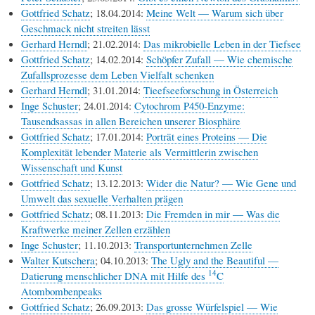
Gottfried Schatz
; 18.04.2014:
Meine Welt — Warum sich über
Geschmack nicht streiten lässt
Gerhard Herndl
; 21.02.2014:
Das mikrobielle Leben in der Tiefsee
Gottfried Schatz
; 14.02.2014:
Schöpfer Zufall — Wie chemische
Zufallsprozesse dem Leben Vielfalt schenken
Gerhard Herndl
; 31.01.2014:
Tieefseeforschung in Österreich
Inge Schuster
; 24.01.2014:
Cytochrom P450-Enzyme:
Tausendsassas in allen Bereichen unserer Biosphäre
Gottfried Schatz
; 17.01.2014:
Porträt eines Proteins — Die
Komplexität lebender Materie als Vermittlerin zwischen
Wissenschaft und Kunst
Gottfried Schatz
; 13.12.2013:
Wider die Natur? — Wie Gene und
Umwelt das sexuelle Verhalten prägen
Gottfried Schatz
; 08.11.2013:
Die Fremden in mir — Was die
Kraftwerke meiner Zellen erzählen
Inge Schuster
; 11.10.2013:
Transportunternehmen Zelle
Walter Kutschera
; 04.10.2013:
The Ugly and the Beautiful —
14
Datierung menschlicher DNA mit Hilfe des
C
Atombombenpeaks
Gottfried Schatz
; 26.09.2013:
Das grosse Würfelspiel — Wie