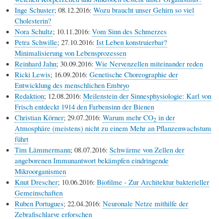
Inge Schuster
; 08.12.2016:
Wozu braucht unser Gehirn so viel
Cholesterin?
Nora Schultz
; 10.11.2016:
Vom Sinn des Schmerzes
Petra Schwille
; 27.10.2016:
Ist Leben konstruierbar?
Minimalisierung von Lebensprozessen
Reinhard Jahn
; 30.09.2016:
Wie Nervenzellen miteinander reden
Ricki Lewis
; 16.09.2016:
Genetische Choreographie der
Entwicklung des menschlichen Embryo
Redaktion
; 12.08.2016:
Meilenstein der Sinnesphysiologie: Karl von
Frisch entdeckt 1914 den Farbensinn der Bienen
Christian Körner
; 29.07.2016:
Warum mehr CO
in der
2
Atmosphäre (meistens) nicht zu einem Mehr an Pflanzenwachstum
führt
Tim Lämmermann
; 08.07.2016:
Schwärme von Zellen der
angeborenen Immunantwort bekämpfen eindringende
Mikroorganismen
Knut Drescher
; 10.06.2016:
Biofilme - Zur Architektur bakterieller
Gemeinschaften
Ruben Portugues
; 22.04.2016:
Neuronale Netze mithilfe der
Zebrafischlarve erforschen