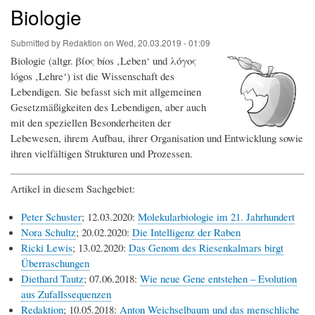
Biologie
Submitted by
Redaktion
on
Wed, 20.03.2019 - 01:09
Biologie (altgr. βίος bíos ‚Leben‘ und λόγος
lógos ‚Lehre‘) ist die Wissenschaft des
Lebendigen. Sie befasst sich mit allgemeinen
Gesetzmäßigkeiten des Lebendigen, aber auch
mit den speziellen Besonderheiten der
Lebewesen, ihrem Aufbau, ihrer Organisation und Entwicklung sowie
ihren vielfältigen Strukturen und Prozessen.
Artikel in diesem Sachgebiet:
Peter Schuster
; 12.03.2020:
Molekularbiologie im 21. Jahrhundert
Nora Schultz
; 20.02.2020:
Die Intelligenz der Raben
Ricki Lewis
; 13.02.2020:
Das Genom des Riesenkalmars birgt
Überraschungen
Diethard Tautz
; 07.06.2018:
Wie neue Gene entstehen – Evolution
aus Zufallssequenzen
Redaktion
; 10.05.2018:
Anton Weichselbaum und das menschliche