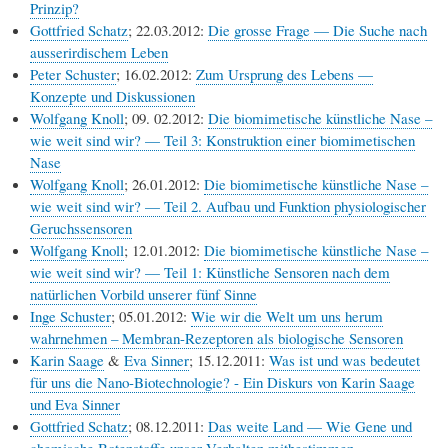
Prinzip?
Gottfried Schatz
; 22.03.2012:
Die grosse Frage — Die Suche nach
ausserirdischem Leben
Peter Schuster
; 16.02.2012:
Zum Ursprung des Lebens —
Konzepte und Diskussionen
Wolfgang Knoll
; 09. 02.2012:
Die biomimetische künstliche Nase –
wie weit sind wir? — Teil 3: Konstruktion einer biomimetischen
Nase
Wolfgang Knoll
; 26.01.2012:
Die biomimetische künstliche Nase –
wie weit sind wir? — Teil 2. Aufbau und Funktion physiologischer
Geruchssensoren
Wolfgang Knoll
; 12.01.2012:
Die biomimetische künstliche Nase –
wie weit sind wir? — Teil 1: Künstliche Sensoren nach dem
natürlichen Vorbild unserer fünf Sinne
Inge Schuster
; 05.01.2012:
Wie wir die Welt um uns herum
wahrnehmen – Membran-Rezeptoren als biologische Sensoren
Karin Saage
&
Eva Sinner
; 15.12.2011:
Was ist und was bedeutet
für uns die Nano-Biotechnologie? - Ein Diskurs von Karin Saage
und Eva Sinner
Gottfried Schatz
; 08.12.2011:
Das weite Land — Wie Gene und
chemische Botenstoffe unser Verhalten mitbestimmen