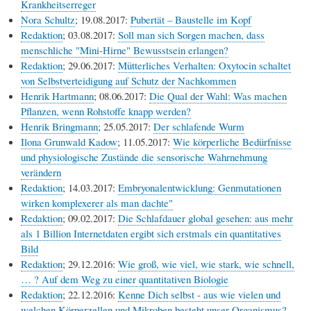
Krankheitserreger
Nora Schultz
; 19.08.2017:
Pubertät – Baustelle im Kopf
Redaktion
; 03.08.2017:
Soll man sich Sorgen machen, dass
menschliche "Mini-Hirne" Bewusstsein erlangen?
Redaktion
; 29.06.2017:
Mütterliches Verhalten: Oxytocin schaltet
von Selbstverteidigung auf Schutz der Nachkommen
Henrik Hartmann
; 08.06.2017:
Die Qual der Wahl: Was machen
Pflanzen, wenn Rohstoffe knapp werden?
Henrik Bringmann
; 25.05.2017:
Der schlafende Wurm
Ilona Grunwald Kadow
; 11.05.2017:
Wie körperliche Bedürfnisse
und physiologische Zustände die sensorische Wahrnehmung
verändern
Redaktion
; 14.03.2017:
Embryonalentwicklung: Genmutationen
wirken komplexerer als man dachte"
Redaktion
; 09.02.2017:
Die Schlafdauer global gesehen: aus mehr
als 1 Billion Internetdaten ergibt sich erstmals ein quantitatives
Bild
Redaktion
; 29.12.2016:
Wie groß, wie viel, wie stark, wie schnell,
… ? Auf dem Weg zu einer quantitativen Biologie
Redaktion
; 22.12.2016:
Kenne Dich selbst - aus wie vielen und
welchen Körperzellen und Mikroben besteht unser Organismus?