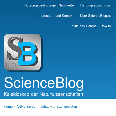
Skip
Nutzungsbedingungen/Netiquette
Haftungsausschluss
Main
to
main
navigation
Impressum und Kontakt
Über ScienceBlog.at
content
Ein kleines Corona – How-to
ScienceBlog
Kaleidoskop der Naturwissenschaften
Home
Artikel sortiert nach…
…Sachgebieten
Breadcrumb