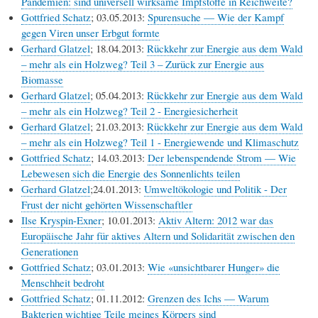
Pandemien: sind universell wirksame Impfstoffe in Reichweite?
Gottfried Schatz
; 03.05.2013:
Spurensuche — Wie der Kampf
gegen Viren unser Erbgut formte
Gerhard Glatzel
; 18.04.2013:
Rückkehr zur Energie aus dem Wald
– mehr als ein Holzweg? Teil 3 – Zurück zur Energie aus
Biomasse
Gerhard Glatzel
; 05.04.2013:
Rückkehr zur Energie aus dem Wald
– mehr als ein Holzweg? Teil 2 - Energiesicherheit
Gerhard Glatzel
; 21.03.2013:
Rückkehr zur Energie aus dem Wald
– mehr als ein Holzweg? Teil 1 - Energiewende und Klimaschutz
Gottfried Schatz
; 14.03.2013:
Der lebenspendende Strom — Wie
Lebewesen sich die Energie des Sonnenlichts teilen
Gerhard Glatzel
;24.01.2013:
Umweltökologie und Politik - Der
Frust der nicht gehörten Wissenschaftler
Ilse Kryspin-Exner
; 10.01.2013:
Aktiv Altern: 2012 war das
Europäische Jahr für aktives Altern und Solidarität zwischen den
Generationen
Gottfried Schatz
; 03.01.2013:
Wie «unsichtbarer Hunger» die
Menschheit bedroht
Gottfried Schatz
; 01.11.2012:
Grenzen des Ichs — Warum
Bakterien wichtige Teile meines Körpers sind