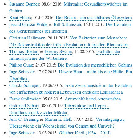
Susanne Donner
; 08.04.2016:
Mikroglia: Gesundheitswächter im
Gehirn
Knut Ehlers
; 01.04.2016:
Der Boden – ein unsichtbares Ökosystem
Ewald Grosse-Wilde
&
Bill S.Hansson
; 15.01.2016:
Die Evolution
des Geruchssinnes bei Insekten
Christian Hallmann
; 20.11.2015:
Von Bakterien zum Menschen:
Die Rekonstruktion der frühen Evolution mit fossilen Biomarkern
Thomas Boehm
&
Jeremy Swann
; 14.08.2015:
Evolution der
Immunsysteme der Wirbeltiere
Philipp Gunz
; 24.07.2015:
Die Evolution des menschlichen Gehirns
Inge Schuster
; 17.07.2015:
Unsere Haut – mehr als eine Hülle. Ein
Überblick.
Christa Schleper
; 19.06.2015:
Erste Zwischenstufe in der Evolution
von einfachsten zu höheren Lebewesen entdeckt: Lokiarchaea
Frank Stollmeier
; 05.06.2015:
Artenvielfalt und Artensterben
Gottfried Schatz
; 08.05.2015:
Tuberkulose und Lepra –
Familienchronik zweier Mörder
Jens C. Brüning
&
Martin E. Heß
; 17.04.2015:
Veranlagung zu
Übergewicht: ein Wechselspiel von Genom und Umwelt?
Inge Schuster
; 13.03.2015:
Günther Kreil (1934 – 2015)