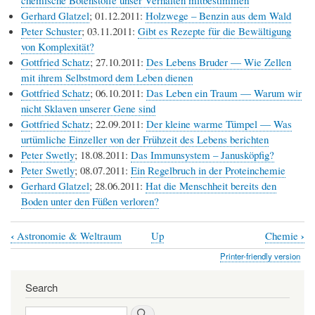
Gerhard Glatzel
; 01.12.2011:
Holzwege – Benzin aus dem Wald
Peter Schuster
; 03.11.2011:
Gibt es Rezepte für die Bewältigung
von Komplexität?
Gottfried Schatz
; 27.10.2011:
Des Lebens Bruder — Wie Zellen
mit ihrem Selbstmord dem Leben dienen
Gottfried Schatz
; 06.10.2011:
Das Leben ein Traum — Warum wir
nicht Sklaven unserer Gene sind
Gottfried Schatz
; 22.09.2011:
Der kleine warme Tümpel — Was
urtümliche Einzeller von der Frühzeit des Lebens berichten
Peter Swetly
; 18.08.2011:
Das Immunsystem – Janusköpfig?
Peter Swetly
; 08.07.2011:
Ein Regelbruch in der Proteinchemie
Gerhard Glatzel
; 28.06.2011:
Hat die Menschheit bereits den
Boden unter den Füßen verloren?
‹
›
Astronomie & Weltraum
Up
Chemie
Book
Printer-friendly version
traversal
links
Search
for
Search