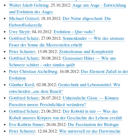
Walter Jakob Gehring
; 25.10.2012:
Auge um Auge - Entwicklung
und Evolution des Auges
Michael Grätzel
; 18.10.2012:
Der Natur abgeschaut: Die
Farbstoffsolarzelle
Uwe Sleytr
; 04.10.2012:
Evolution – Quo vadis?
Gottfried Schatz
; 27.09.2012:
Sonnenkinder — Wie das atomare
Feuer der Sonne die Meerestiefen erhellt
Peter Schuster
; 13.09.2012:
Zentralismus und Komplexität
Gottfried Schatz
; 30.08.2012:
Grausamer Hüter — Wie uns
Schmerz schützt – oder sinnlos quält
Peter Christian Aichelburg
; 16.08.2012:
Das Element Zufall in der
Evolution
Günther Kreil
; 02.08.2012:
Gentechnik und Lebensmittel: Wir
entscheiden „aus dem Bauch“
Gottfried Schatz
; 26.07.2012:
Unheimliche Gäste — Können
Parasiten unsere Persönlichkeit verändern?
Gottfried Schatz
; 21.06.2012:
Der Kobold in mir — Was das
Kobalt unseres Körpers von der Geschichte des Lebens erzählt
Eva-Kathrin Sinner
; 26.04.2012:
Die Faszination der Biologie
Peter Schuster
; 12.04.2012:
Wie universell ist das Darwinsche