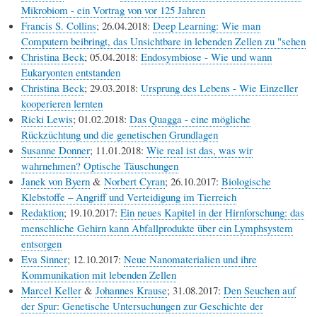
Mikrobiom - ein Vortrag von vor 125 Jahren
Francis S. Collins
; 26.04.2018:
Deep Learning: Wie man
Computern beibringt, das Unsichtbare in lebenden Zellen zu "sehen
Christina Beck
; 05.04.2018:
Endosymbiose - Wie und wann
Eukaryonten entstanden
Christina Beck
; 29.03.2018:
Ursprung des Lebens - Wie Einzeller
kooperieren lernten
Ricki Lewis
; 01.02.2018:
Das Quagga - eine mögliche
Rückzüchtung und die genetischen Grundlagen
Susanne Donner
; 11.01.2018:
Wie real ist das, was wir
wahrnehmen? Optische Täuschungen
Janek von Byern
&
Norbert Cyran
; 26.10.2017:
Biologische
Klebstoffe – Angriff und Verteidigung im Tierreich
Redaktion
; 19.10.2017:
Ein neues Kapitel in der Hirnforschung: das
menschliche Gehirn kann Abfallprodukte über ein Lymphsystem
entsorgen
Eva Sinner
; 12.10.2017:
Neue Nanomaterialien und ihre
Kommunikation mit lebenden Zellen
Marcel Keller
&
Johannes Krause
; 31.08.2017:
Den Seuchen auf
der Spur: Genetische Untersuchungen zur Geschichte der