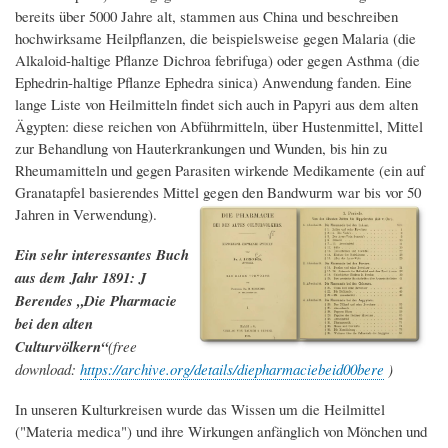
bereits über 5000 Jahre alt, stammen aus China und beschreiben
hochwirksame Heilpflanzen, die beispielsweise gegen Malaria (die
Alkaloid-haltige Pflanze Dichroa febrifuga) oder gegen Asthma (die
Ephedrin-haltige Pflanze Ephedra sinica) Anwendung fanden. Eine
lange Liste von Heilmitteln findet sich auch in Papyri aus dem alten
Ägypten: diese reichen von Abführmitteln, über Hustenmittel, Mittel
zur Behandlung von Hauterkrankungen und Wunden, bis hin zu
Rheumamitteln und gegen Parasiten wirkende Medikamente (ein auf
Granatapfel basierendes Mittel gegen den Bandwurm war bis vor 50
Jahren in Verwendung).
Ein sehr interessantes Buch
aus dem Jahr 1891: J
Berendes „Die Pharmacie
bei den alten
Culturvölkern“
(free
download:
https://archive.org/details/diepharmaciebeid00bere
)
In unseren Kulturkreisen wurde das Wissen um die Heilmittel
("Materia medica") und ihre Wirkungen anfänglich von Mönchen und