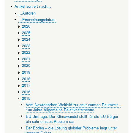
Wissenschaften
Artikel sortiert nach…
…Autoren
…Erscheinungsdatum
2026
2025
2024
2023
2022
2021
2020
2019
2018
2017
2016
2015
Vom Newtonschen Weltbild zur gekrümmten Raumzeit –
100 Jahre Allgemeine Relativitätstheorie
EU-Umfrage: Der Klimawandel stellt für die EU-Bürger
ein sehr ernstes Problem dar
Der Boden – die Lösung globaler Probleme liegt unter
unseren Füßen