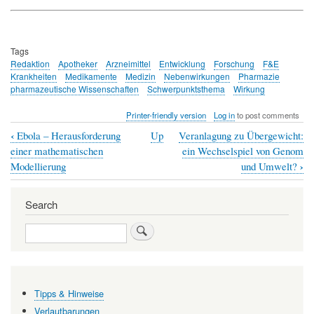
Tags
Redaktion
Apotheker
Arzneimittel
Entwicklung
Forschung
F&E
Krankheiten
Medikamente
Medizin
Nebenwirkungen
Pharmazie
pharmazeutische Wissenschaften
Schwerpunktsthema
Wirkung
Printer-friendly version
Log in
to post comments
‹
Ebola – Herausforderung
Up
Veranlagung zu Übergewicht:
Book
einer mathematischen
ein Wechselspiel von Genom
traversal
›
Modellierung
und Umwelt?
links
Search
for
Wie
Search
entstehen
neue
Medikamente?
Tipps & Hinweise
Pharmazeutische
Verlautbarungen