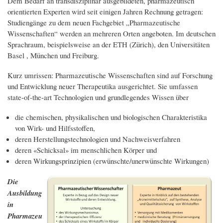
Dem Bedarf an transdisziplinär ausgebildeten, pharmazeutisch
orientierten Experten wird seit einigen Jahren Rechnung getragen:
Studiengänge zu dem neuen Fachgebiet „Pharmazeutische
Wissenschaften“ werden an mehreren Orten angeboten. Im deutschen
Sprachraum, beispielsweise an der ETH (Zürich), den Universitäten
Basel , München und Freiburg.
Kurz umrissen: Pharmazeutische Wissenschaften sind auf Forschung
und Entwicklung neuer Therapeutika ausgerichtet. Sie umfassen
state-of-the-art Technologien und grundlegendes Wissen über
die chemischen, physikalischen und biologischen Charakteristika
von Wirk- und Hilfsstoffen,
deren Herstellungstechnologien und Nachweisverfahren
deren «Schicksal» im menschlichen Körper und
deren Wirkungsprinzipien (erwünschte/unerwünschte Wirkungen)
Die
Ausbildung
in
Pharmazeu