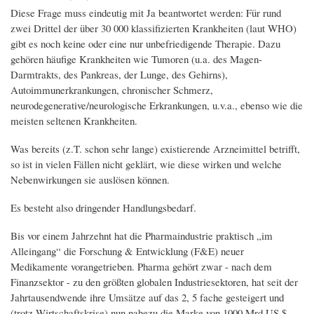
Diese Frage muss eindeutig mit Ja beantwortet werden: Für rund
zwei Drittel der über 30 000 klassifizierten Krankheiten (laut WHO)
gibt es noch keine oder eine nur unbefriedigende Therapie. Dazu
gehören häufige Krankheiten wie Tumoren (u.a. des Magen-
Darmtrakts, des Pankreas, der Lunge, des Gehirns),
Autoimmunerkrankungen, chronischer Schmerz,
neurodegenerative/neurologische Erkrankungen, u.v.a., ebenso wie die
meisten seltenen Krankheiten.
Was bereits (z.T. schon sehr lange) existierende Arzneimittel betrifft,
so ist in vielen Fällen nicht geklärt, wie diese wirken und welche
Nebenwirkungen sie auslösen können.
Es besteht also dringender Handlungsbedarf.
Bis vor einem Jahrzehnt hat die Pharmaindustrie praktisch „im
Alleingang“ die Forschung & Entwicklung (F&E) neuer
Medikamente vorangetrieben. Pharma gehört zwar - nach dem
Finanzsektor - zu den größten globalen Industriesektoren, hat seit der
Jahrtausendwende ihre Umsätze auf das 2, 5 fache gesteigert und
(trotz Wirtschaftskrise) nun nahezu die Marke von 1000 Mrd US $