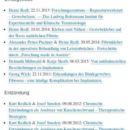
Heinz Redl
; 22.11.2013:
Forschungszentrum – Reparaturwerkstatt
– Gewebefarm. — Das Ludwig Boltzmann Institut für
Experimentelle und Klinische Traumatologie
Heinz Redl
; 10.01.2014:
Kleben statt Nähen – Gewebekleber auf
der Basis natürlichen Fibrins
Alexander Petter-Puchner
&
Heinz Redl
; 30.05.2014:
Fibrinkleber
in der operativen Behandlung von Leistenbrüchen - Fortschritte
durch „Forschung made in Austria“
Helmuth Möhwald
&
Katja Skorb
; 06.03.2015:
Von antibakteriellen
Beschichtungen zu Implantaten
Georg Wick
; 22.11.2011:
Erkrankungen des Bindegewebes:
Fibrosen - eine häufige Komplikation bei Implantaten.
Entzündung
Kurt Redlich
&
Josef Smolen
; 09.08.2012:
Chronische
Entzündungen als Auslöser von Knochenschwund – Therapeutische
Strategien
Kurt Redlich
&
Josef Smolen
; 09.08.2012:
Chronische
Entzündungen als Auslöser von Knochenschwund – Therapeutische