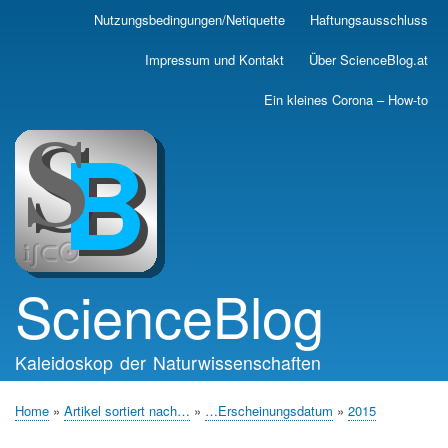
Skip
Nutzungsbedingungen/Netiquette
Haftungsausschluss
Main
to
main
navigation
Impressum und Kontakt
Über ScienceBlog.at
content
Ein kleines Corona – How-to
ScienceBlog
Kaleidoskop der Naturwissenschaften
Home
Artikel sortiert nach…
…Erscheinungsdatum
2015
Breadcrumb