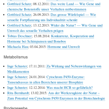
Gottfried Schatz
; 08.12.2011:
Das weite Land — Wie Gene und
chemische Botenstoffe unser Verhalten mitbestimmen
Gottfried Schatz
; 26.09.2013:
Das grosse Würfelspiel — Wie
sexuelle Fortpflanzung uns Individualität schenkt
Gottfried Schatz
; 13.12.2013:
Wider die Natur? — Wie Gene und
Umwelt das sexuelle Verhalten prägen
Tobias Deschner
; 15.08.2014:
Konkurrenz, Kooperation und
Hormone bei Schimpansen und Bonobos
Michaela Hau
; 03.04.2015:
Hormone und Umwelt
Metabolismus
Inge Schuster
; 17.11.2011:
Zu Wirkung und Nebenwirkungen von
Medikamenten
Inge Schuster
; 24.01.2014:
Cytochrom P450-Enzyme:
Tausendsassas in allen Bereichen unserer Biosphäre
Inge Schuster
; 12.12.2014:
Was macht HCB so gefährlich?
Rita Bernhardt
; 13.02.2015:
Aus der Werkzeugkiste der Natur –
Zum Potential von Cytochrom P450 Enzymen in der Biotechnologie
Bindegewebe