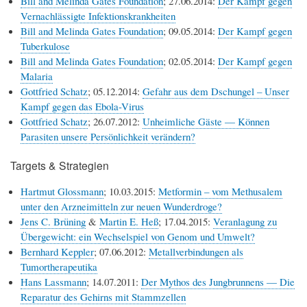
Bill and Melinda Gates Foundation
; 27.06.2014:
Der Kampf gegen
Vernachlässigte Infektionskrankheiten
Bill and Melinda Gates Foundation
; 09.05.2014:
Der Kampf gegen
Tuberkulose
Bill and Melinda Gates Foundation
; 02.05.2014:
Der Kampf gegen
Malaria
Gottfried Schatz
; 05.12.2014:
Gefahr aus dem Dschungel – Unser
Kampf gegen das Ebola-Virus
Gottfried Schatz
; 26.07.2012:
Unheimliche Gäste — Können
Parasiten unsere Persönlichkeit verändern?
Targets & Strategien
Hartmut Glossmann
; 10.03.2015:
Metformin – vom Methusalem
unter den Arzneimitteln zur neuen Wunderdroge?
Jens C. Brüning
&
Martin E. Heß
; 17.04.2015:
Veranlagung zu
Übergewicht: ein Wechselspiel von Genom und Umwelt?
Bernhard Keppler
; 07.06.2012:
Metallverbindungen als
Tumortherapeutika
Hans Lassmann
; 14.07.2011:
Der Mythos des Jungbrunnens — Die
Reparatur des Gehirns mit Stammzellen