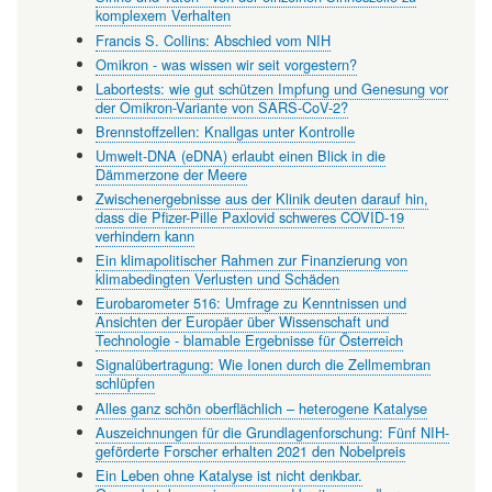
komplexem Verhalten
Francis S. Collins: Abschied vom NIH
Omikron - was wissen wir seit vorgestern?
Labortests: wie gut schützen Impfung und Genesung vor
der Omikron-Variante von SARS-CoV-2?
Brennstoffzellen: Knallgas unter Kontrolle
Umwelt-DNA (eDNA) erlaubt einen Blick in die
Dämmerzone der Meere
Zwischenergebnisse aus der Klinik deuten darauf hin,
dass die Pfizer-Pille Paxlovid schweres COVID-19
verhindern kann
Ein klimapolitischer Rahmen zur Finanzierung von
klimabedingten Verlusten und Schäden
Eurobarometer 516: Umfrage zu Kenntnissen und
Ansichten der Europäer über Wissenschaft und
Technologie - blamable Ergebnisse für Österreich
Signalübertragung: Wie Ionen durch die Zellmembran
schlüpfen
Alles ganz schön oberflächlich – heterogene Katalyse
Auszeichnungen für die Grundlagenforschung: Fünf NIH-
geförderte Forscher erhalten 2021 den Nobelpreis
Ein Leben ohne Katalyse ist nicht denkbar.