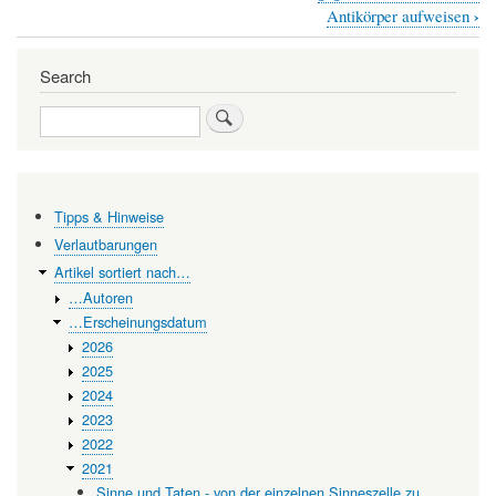
for
›
Antikörper aufweisen
Verbesserung
der
Search
Lebensmittelqualität
Search
-
J.W.
Knoblauch
Tipps & Hinweise
verfasste
Verlautbarungen
1810
Artikel sortiert nach…
dazu
…Autoren
…Erscheinungsdatum
die
2026
erste
2025
umfassende
2024
2023
Schrift
2022
2021
Sinne und Taten - von der einzelnen Sinneszelle zu