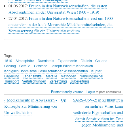
01.06.2017:
Frauen in den Naturwissenschaften: die ersten
Absolventinnen an der Universität Wien (1900 - 1919)
27.04.2017:
Frauen in den Naturwissenschaften: erst um 1900
entstanden in der k.u.k Monarchie Mädchenmittelschulen, die
Voraussetzung für ein Universitätsstudium
Tags
1810
Atmosphäre
Dunstkreis
Experimente
Fäulnis
Gallerte
Gärung
Gefäße
Giftstoffe
Joseph Wilhelm Knoblauch
Königlich Böhmische Gesellschaft der Wissenschaften
Kupfer
Lagerung
Lebensmittel
Metalle
Methoden
Nahrungsmittel
Transport
Verfälschungen
Zersetzung
Zubereitung
Printer-friendly version
Log in
to post comments
‹
Medikamente in Abwässern -
Up
SARS-CoV-2: in Zellkulturen
Book
Konzepte zur Minimierung von
vermehrtes Virus kann
traversal
Umweltschäden
veränderte Eigenschaften und
damit Sensitivitäten im Test
links
gegen Medikamente und