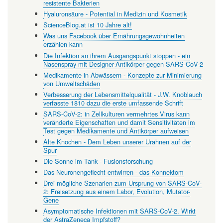
resistente Bakterien
Hyaluronsäure - Potential in Medizin und Kosmetik
ScienceBlog.at ist 10 Jahre alt!
Was uns Facebook über Ernährungsgewohnheiten
erzählen kann
Die Infektion an ihrem Ausgangspunkt stoppen - ein
Nasenspray mit Designer-Antikörper gegen SARS-CoV-2
Medikamente in Abwässern - Konzepte zur Minimierung
von Umweltschäden
Verbesserung der Lebensmittelqualität - J.W. Knoblauch
verfasste 1810 dazu die erste umfassende Schrift
SARS-CoV-2: in Zellkulturen vermehrtes Virus kann
veränderte Eigenschaften und damit Sensitivitäten im
Test gegen Medikamente und Antikörper aufweisen
Alte Knochen - Dem Leben unserer Urahnen auf der
Spur
Die Sonne im Tank - Fusionsforschung
Das Neuronengeflecht entwirren - das Konnektom
Drei mögliche Szenarien zum Ursprung von SARS-CoV-
2: Freisetzung aus einem Labor, Evolution, Mutator-
Gene
Asymptomatische Infektionen mit SARS-CoV-2. Wirkt
der AstraZeneca Impfstoff?