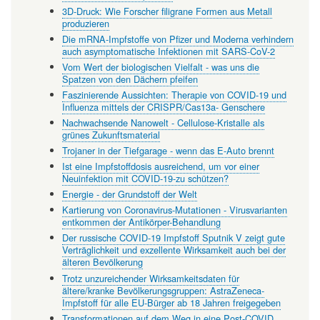
3D-Druck: Wie Forscher filigrane Formen aus Metall
produzieren
Die mRNA-Impfstoffe von Pfizer und Moderna verhindern
auch asymptomatische Infektionen mit SARS-CoV-2
Vom Wert der biologischen Vielfalt - was uns die
Spatzen von den Dächern pfeifen
Faszinierende Aussichten: Therapie von COVID-19 und
Influenza mittels der CRISPR/Cas13a- Genschere
Nachwachsende Nanowelt - Cellulose-Kristalle als
grünes Zukunftsmaterial
Trojaner in der Tiefgarage - wenn das E-Auto brennt
Ist eine Impfstoffdosis ausreichend, um vor einer
Neuinfektion mit COVID-19-zu schützen?
Energie - der Grundstoff der Welt
Kartierung von Coronavirus-Mutationen - Virusvarianten
entkommen der Antikörper-Behandlung
Der russische COVID-19 Impfstoff Sputnik V zeigt gute
Verträglichkeit und exzellente Wirksamkeit auch bei der
älteren Bevölkerung
Trotz unzureichender Wirksamkeitsdaten für
ältere/kranke Bevölkerungsgruppen: AstraZeneca-
Impfstoff für alle EU-Bürger ab 18 Jahren freigegeben
Transformationen auf dem Weg in eine Post-COVID