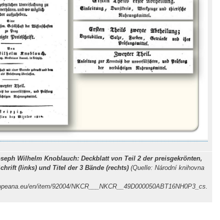
seph Wilhelm Knoblauch: Deckblatt von Teil 2 der preisgekrönten,
hrift (links) und Titel der 3 Bände (rechts)
(Quelle: Národní knihovna
,
uropeana.eu/en/item/92004/NKCR___NKCR__49D000050ABT16NH0P3_cs.