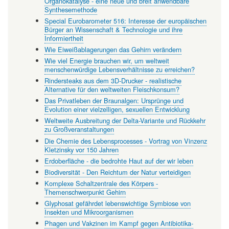
Organokatalyse - eine neue und breit anwendbare
Synthesemethode
Special Eurobarometer 516: Interesse der europäischen
Bürger an Wissenschaft & Technologie und ihre
Informiertheit
Wie Eiweißablagerungen das Gehirn verändern
Wie viel Energie brauchen wir, um weltweit
menschenwürdige Lebensverhältnisse zu erreichen?
Rindersteaks aus dem 3D-Drucker - realistische
Alternative für den weltweiten Fleischkonsum?
Das Privatleben der Braunalgen: Ursprünge und
Evolution einer vielzelligen, sexuellen Entwicklung
Weltweite Ausbreitung der Delta-Variante und Rückkehr
zu Großveranstaltungen
Die Chemie des Lebensprocesses - Vortrag von Vinzenz
Kletzinsky vor 150 Jahren
Erdoberfläche - die bedrohte Haut auf der wir leben
Biodiversität - Den Reichtum der Natur verteidigen
Komplexe Schaltzentrale des Körpers -
Themenschwerpunkt Gehirn
Glyphosat gefährdet lebenswichtige Symbiose von
Insekten und Mikroorganismen
Phagen und Vakzinen im Kampf gegen Antibiotika-