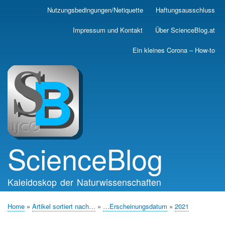
Skip
Nutzungsbedingungen/Netiquette
Haftungsausschluss
Main
to
main
navigation
Impressum und Kontakt
Über ScienceBlog.at
content
Ein kleines Corona – How-to
ScienceBlog
Kaleidoskop der Naturwissenschaften
Home
Artikel sortiert nach…
…Erscheinungsdatum
2021
Breadcrumb