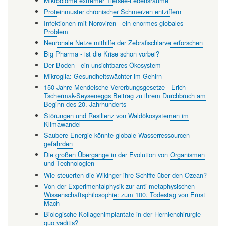
Mikrobiome extremer Tiefsee-Lebensräume
Proteinmuster chronischer Schmerzen entziffern
Infektionen mit Noroviren - ein enormes globales
Problem
Neuronale Netze mithilfe der Zebrafischlarve erforschen
Big Pharma - ist die Krise schon vorbei?
Der Boden - ein unsichtbares Ökosystem
Mikroglia: Gesundheitswächter im Gehirn
150 Jahre Mendelsche Vererbungsgesetze - Erich
Tschermak-Seyseneggs Beitrag zu ihrem Durchbruch am
Beginn des 20. Jahrhunderts
Störungen und Resilienz von Waldökosystemen im
Klimawandel
Saubere Energie könnte globale Wasserressourcen
gefährden
Die großen Übergänge in der Evolution von Organismen
und Technologien
Wie steuerten die Wikinger ihre Schiffe über den Ozean?
Von der Experimentalphysik zur anti-metaphysischen
Wissenschaftsphilosophie: zum 100. Todestag von Ernst
Mach
Biologische Kollagenimplantate in der Hernienchirurgie –
quo vaditis?