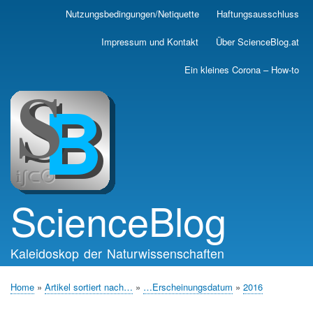
Skip
Nutzungsbedingungen/Netiquette
Haftungsausschluss
Main
to
main
navigation
Impressum und Kontakt
Über ScienceBlog.at
content
Ein kleines Corona – How-to
ScienceBlog
Kaleidoskop der Naturwissenschaften
Home
Artikel sortiert nach…
…Erscheinungsdatum
2016
Breadcrumb