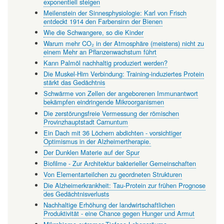
exponentiell steigen
Meilenstein der Sinnesphysiologie: Karl von Frisch
entdeckt 1914 den Farbensinn der Bienen
Wie die Schwangere, so die Kinder
Warum mehr CO₂ in der Atmosphäre (meistens) nicht zu
einem Mehr an Pflanzenwachstum führt
Kann Palmöl nachhaltig produziert werden?
Die Muskel-Hirn Verbindung: Training-induziertes Protein
stärkt das Gedächtnis
Schwärme von Zellen der angeborenen Immunantwort
bekämpfen eindringende Mikroorganismen
Die zerstörungsfreie Vermessung der römischen
Provinzhauptstadt Carnuntum
Ein Dach mit 36 Löchern abdichten - vorsichtiger
Optimismus in der Alzheimertherapie.
Der Dunklen Materie auf der Spur
Biofilme - Zur Architektur bakterieller Gemeinschaften
Von Elementarteilchen zu geordneten Strukturen
Die Alzheimerkrankheit: Tau-Protein zur frühen Prognose
des Gedächtnisverlusts
Nachhaltige Erhöhung der landwirtschaftlichen
Produktivität - eine Chance gegen Hunger und Armut