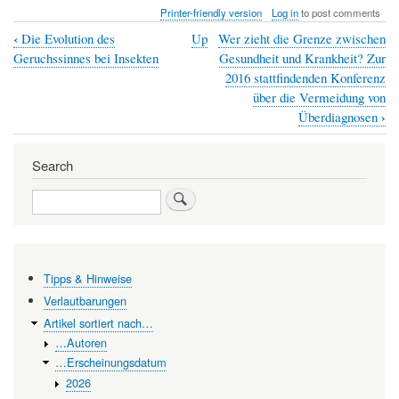
Printer-friendly version
Log in
to post comments
‹
Die Evolution des
Up
Wer zieht die Grenze zwischen
Book
Geruchssinnes bei Insekten
Gesundheit und Krankheit? Zur
traversal
2016 stattfindenden Konferenz
über die Vermeidung von
links
›
Überdiagnosen
for
Klimawandel
Search
und
Search
Änderungen
der
Wasserressourcen
Tipps & Hinweise
gefährden
Verlautbarungen
die
Artikel sortiert nach…
weltweite
…Autoren
Stromerzeugung
…Erscheinungsdatum
2026