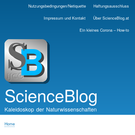
Skip
Nutzungsbedingungen/Netiquette
Haftungsausschluss
Main
to
main
navigation
Impressum und Kontakt
Über ScienceBlog.at
content
Ein kleines Corona – How-to
ScienceBlog
Kaleidoskop der Naturwissenschaften
Home
Breadcrumb