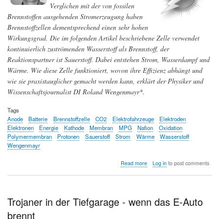
Verglichen mit der von fossilen
flexible
Lösung
Brennstoffen ausgehenden Stromerzeugung haben
für
Brennstoffzellen dementsprechend einen sehr hohen
Wasserkraft
Wirkungsgrad. Die im folgenden Artikel beschriebene Zelle verwendet
in
Bergregionen
kontinuierlich zuströmenden Wasserstoff als Brennstoff, der
Reaktionspartner ist Sauerstoff. Dabei entstehen Strom, Wasserdampf und
Wärme. Wie diese Zelle funktioniert, wovon ihre Effizienz abhängt und
wie sie praxistauglicher gemacht werden kann, erklärt der Physiker und
Wissenschaftsjournalist DI Roland Wengenmayr*.
Tags
Anode
Batterie
Brennstoffzelle
CO2
Elektrofahrzeuge
Elektroden
Elektronen
Energie
Kathode
Membran
MPG
Nafion
Oxidation
Polymermembran
Protonen
Sauerstoff
Strom
Wärme
Wasserstoff
Wengenmayr
about
Read more
Log in
to post comments
Brennstoffzellen:
Knallgas
unter
Kontrolle
Trojaner in der Tiefgarage - wenn das E-Auto
brennt