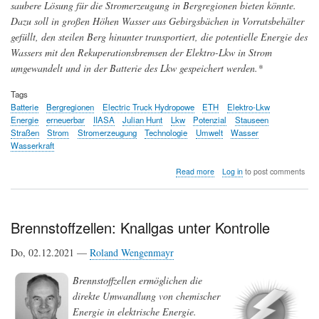
saubere Lösung für die Stromerzeugung in Bergregionen bieten könnte.
Dazu soll in großen Höhen Wasser aus Gebirgsbächen in Vorratsbehälter
gefüllt, den steilen Berg hinunter transportiert, die potentielle Energie des
Wassers mit den Rekuperationsbremsen der Elektro-Lkw in Strom
umgewandelt und in der Batterie des Lkw gespeichert werden.*
Tags
Batterie
Bergregionen
Electric Truck Hydropowe
ETH
Elektro-Lkw
Energie
erneuerbar
IIASA
Julian Hunt
Lkw
Potenzial
Stauseen
Straßen
Strom
Stromerzeugung
Technologie
Umwelt
Wasser
Wasserkraft
about
Read more
Log in
to post comments
Anstelle
von
Stauseen,
Staumauern,
Brennstoffzellen: Knallgas unter Kontrolle
Rohrleitungen
und
Do, 02.12.2021 —
Roland Wengenmayr
Turbinen:
Elektro-
Brennstoffzellen ermöglichen die
Lkw
ermöglichen
direkte Umwandlung von chemischer
eine
Energie in elektrische Energie.
innovative,