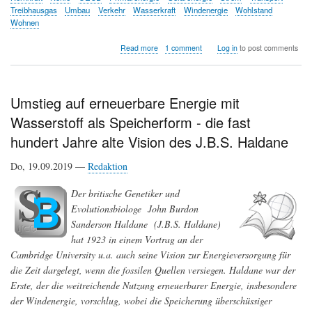
Treibhausgas
Umbau
Verkehr
Wasserkraft
Windenergie
Wohlstand
Wohnen
about
Read more
1 comment
Log in
to post comments
Energiebedarf
und
Energieträger
-
Umstieg auf erneuerbare Energie mit
auf
Wasserstoff als Speicherform - die fast
dem
Weg
hundert Jahre alte Vision des J.B.S. Haldane
zur
Elektromobilität
Do, 19.09.2019 —
Redaktion
Der britische Genetiker und
Evolutionsbiologe John Burdon
Sanderson Haldane (J.B.S. Haldane)
hat 1923 in einem Vortrag an der
Cambridge University u.a. auch seine Vision zur Energieversorgung für
die Zeit dargelegt, wenn die fossilen Quellen versiegen. Haldane war der
Erste, der die weitreichende Nutzung erneuerbarer Energie, insbesondere
der Windenergie, vorschlug, wobei die Speicherung überschüssiger