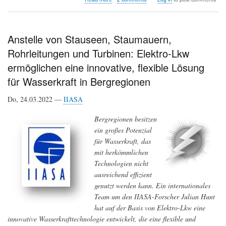
Hochhäuser
werden
zu
Energiespeichern
Anstelle von Stauseen, Staumauern,
Rohrleitungen und Turbinen: Elektro-Lkw
ermöglichen eine innovative, flexible Lösung
für Wasserkraft in Bergregionen
Do, 24.03.2022 —
IIASA
Bergregionen besitzen
ein großes Potenzial
für Wasserkraft, das
mit herkömmlichen
Technologien nicht
ausreichend effizient
genutzt werden kann. Ein internationales
Team um den IIASA-Forscher Julian Hunt
hat auf der Basis von Elektro-Lkw eine
innovative Wasserkrafttechnologie entwickelt, die eine flexible und