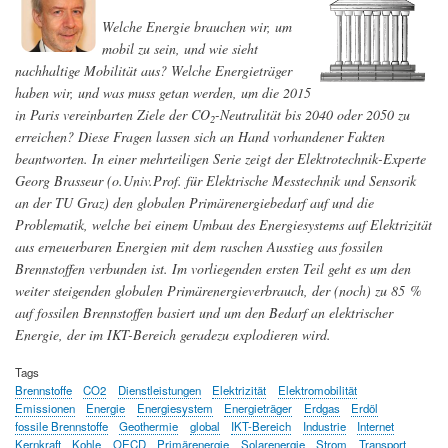
grüner
Welche Energie brauchen wir, um
Strom
mobil zu sein, und wie sieht
kommen?
nachhaltige Mobilität aus? Welche Energieträger
haben wir, und was muss getan werden, um die 2015
in Paris vereinbarten Ziele der CO
-Neutralität bis 2040 oder 2050 zu
2
erreichen? Diese Fragen lassen sich an Hand vorhandener Fakten
beantworten. In einer mehrteiligen Serie zeigt der Elektrotechnik-Experte
Georg Brasseur (o.Univ.Prof. für Elektrische Messtechnik und Sensorik
an der TU Graz) den globalen Primärenergiebedarf auf und die
Problematik, welche bei einem Umbau des Energiesystems auf Elektrizität
aus erneuerbaren Energien mit dem raschen Ausstieg aus fossilen
Brennstoffen verbunden ist. Im vorliegenden ersten Teil geht es um den
weiter steigenden globalen Primärenergieverbrauch, der (noch) zu 85 %
auf fossilen Brennstoffen basiert und um den Bedarf an elektrischer
Energie, der im IKT-Bereich geradezu explodieren wird.
Tags
Brennstoffe
CO2
Dienstleistungen
Elektrizität
Elektromobilität
Emissionen
Energie
Energiesystem
Energieträger
Erdgas
Erdöl
fossile Brennstoffe
Geothermie
global
IKT-Bereich
Industrie
Internet
Kernkraft
Kohle
OECD
Primärenergie
Solarenergie
Strom
Transport