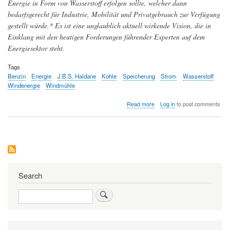
Energie in Form von Wasserstoff erfolgen sollte, welcher dann
bedarfsgerecht für Industrie, Mobilität und Privatgebrauch zur Verfügung
gestellt würde.* Es ist eine unglaublich aktuell wirkende Vision, die in
Einklang mit den heutigen Forderungen führender Experten auf dem
Energiesektor steht.
Tags
Benzin
Energie
J.B.S. Haldane
Kohle
Speicherung
Strom
Wasserstoff
Windenergie
Windmühle
about
Read more
Log in
to post comments
Umstieg
auf
erneuerbare
Energie
mit
Wasserstoff
als
Speicherform
Search
-
die
Search
fast
hundert
Jahre
alte