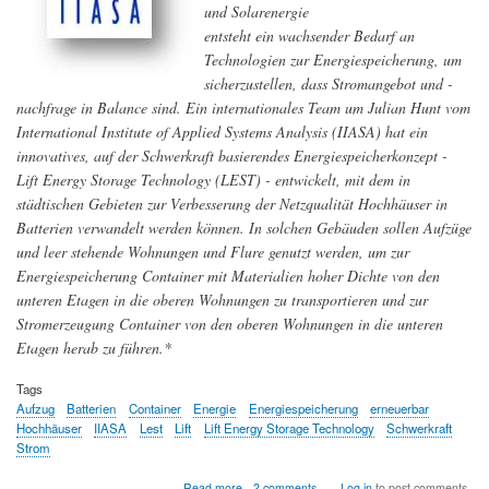
und Solarenergie
entsteht ein wachsender Bedarf an
Technologien zur Energiespeicherung, um
sicherzustellen, dass Stromangebot und -
nachfrage in Balance sind. Ein internationales Team um Julian Hunt vom
International Institute of Applied Systems Analysis (IIASA) hat ein
innovatives, auf der Schwerkraft basierendes Energiespeicherkonzept -
Lift Energy Storage Technology (LEST) - entwickelt, mit dem in
städtischen Gebieten zur Verbesserung der Netzqualität Hochhäuser in
Batterien verwandelt werden können. In solchen Gebäuden sollen Aufzüge
und leer stehende Wohnungen und Flure genutzt werden, um zur
Energiespeicherung Container mit Materialien hoher Dichte von den
unteren Etagen in die oberen Wohnungen zu transportieren und zur
Stromerzeugung Container von den oberen Wohnungen in die unteren
Etagen herab zu führen.*
Tags
Aufzug
Batterien
Container
Energie
Energiespeicherung
erneuerbar
Hochhäuser
IIASA
Lest
Lift
Lift Energy Storage Technology
Schwerkraft
Strom
about
Read more
2 comments
Log in
to post comments