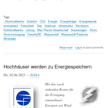
Tags
: Atomkraftwerke
Autarkie
CO2
Energie
Energieträger
Energiewende
erneuerbare
Fotovoltaik
Gas
Gaskrise
Infrastruktur
Kernfusion
Kohlekraftwerke
Leitung
Max-Planck-Gesellschaft
Solaranlagen
Strom
Stromversorgung
TransHyDE
Wasserstoff
Wasserstoff-Pipelines
Windräder
about
Read more
Log in
to post comments
Energiewende
-
jetzt
Wasserstoff-
Hochhäuser werden zu Energiespeichern
Pipelines
bauen
Do, 02.06.2022 —
IIASA
Mit den rasch
sinkenden Kosten für
die Erzeugung
erneuerbarer
Energien wie Wind-