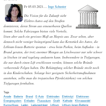
Fr 05.03.2021....
Inge Schuster
Die Vision für die Zukunft sieht
Elektro-Autos auf den Straßen
dominieren, deren Strom aus erneuerbaren Quellen
kommt. Solche Fahrzeugen bieten viele Vorteile,
lösen aber auch ein gewisses Maß an Skepsis aus. Zwar selten, aber
dennoch nicht weniger beängstigend kann das Kernstück des Autos, die
Lithium-Ionen-Batterie spontan - etwa beim Parken, beim Aufladen - in
Brand geraten, der trotz enormer Mengen an Löschwasser nur sehr schwer
zu löschen ist und tagelang andauern kann. Insbesondere in Tiefgaragen,
die nur durch einen Lift erschlossen werden, können solche Brände
verheerende Folgen haben. Die Bekämpfung solcher Brände steckt noch
in den Kinderschuhen. Solange hier geeignete Sicherheitsmaßnahmen
ausstehen, sollte man die trojanischen Pferde(stärken) von solchen
Tiefgaragen fernhalten.
Tags
Anode
Batterie
Brand
E-Auto
Elektroden
Elektrolyt
Elektronen
Energiesystem
Entladen
Flusssäure
Grafit
Kathode
Klimawandel
Kurzschluss
Laden
Ladungsträger
Lithium
Lithium-Ionen-Batterie