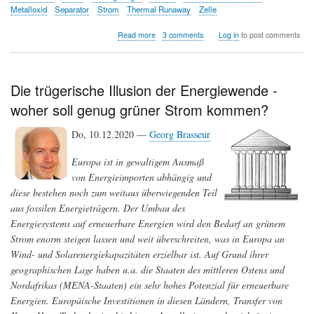
Metalloxid
Separator
Strom
Thermal Runaway
Zelle
about
Read more
3 comments
Log in
to post comments
Trojaner
in
der
Tiefgarage
Die trügerische Illusion der Energiewende -
-
woher soll genug grüner Strom kommen?
wenn
das
E-
Do, 10.12.2020 —
Georg Brasseur
Auto
brennt
Europa ist in gewaltigem Ausmaß
von Energieimporten abhängig und
diese bestehen noch zum weitaus überwiegenden Teil
aus fossilen Energieträgern. Der Umbau des
Energiesystems auf erneuerbare Energien wird den Bedarf an grünem
Strom enorm steigen lassen und weit überschreiten, was in Europa an
Wind- und Solarenergiekapazitäten erzielbar ist. Auf Grund ihrer
geographischen Lage haben u.a. die Staaten des mittleren Ostens und
Nordafrikas (MENA-Staaten) ein sehr hohes Potenzial für erneuerbare
Energien. Europäische Investitionen in diesen Ländern, Transfer von