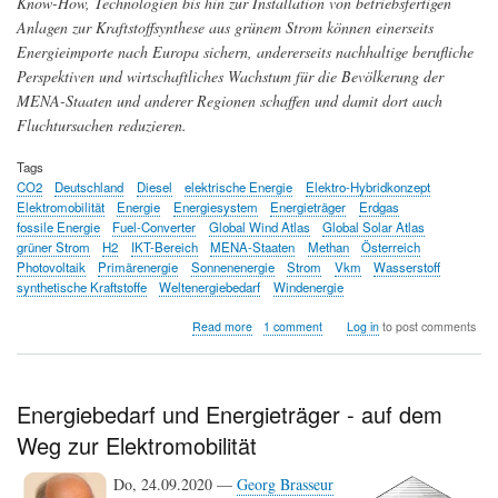
Know-How, Technologien bis hin zur Installation von betriebsfertigen
Anlagen zur Kraftstoffsynthese aus grünem Strom können einerseits
Energieimporte nach Europa sichern, andererseits nachhaltige berufliche
Perspektiven und wirtschaftliches Wachstum für die Bevölkerung der
MENA-Staaten und anderer Regionen schaffen und damit dort auch
Fluchtursachen reduzieren.
Tags
CO2
Deutschland
Diesel
elektrische Energie
Elektro-Hybridkonzept
Elektromobilität
Energie
Energiesystem
Energieträger
Erdgas
fossile Energie
Fuel-Converter
Global Wind Atlas
Global Solar Atlas
grüner Strom
H2
IKT-Bereich
MENA-Staaten
Methan
Österreich
Photovoltaik
Primärenergie
Sonnenenergie
Strom
Vkm
Wasserstoff
synthetische Kraftstoffe
Weltenergiebedarf
Windenergie
about
Read more
1 comment
Log in
to post comments
Die
trügerische
Illusion
der
Energiebedarf und Energieträger - auf dem
Energiewende
Weg zur Elektromobilität
-
woher
soll
Do, 24.09.2020 —
Georg Brasseur
genug