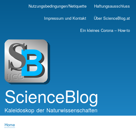
Skip
Nutzungsbedingungen/Netiquette
Haftungsausschluss
Main
to
main
navigation
Impressum und Kontakt
Über ScienceBlog.at
content
Ein kleines Corona – How-to
ScienceBlog
Kaleidoskop der Naturwissenschaften
Home
Breadcrumb