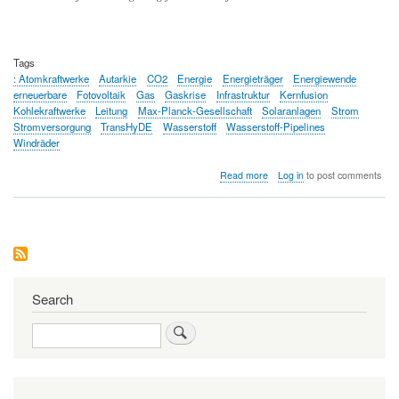
Tags
: Atomkraftwerke
Autarkie
CO2
Energie
Energieträger
Energiewende
erneuerbare
Fotovoltaik
Gas
Gaskrise
Infrastruktur
Kernfusion
Kohlekraftwerke
Leitung
Max-Planck-Gesellschaft
Solaranlagen
Strom
Stromversorgung
TransHyDE
Wasserstoff
Wasserstoff-Pipelines
Windräder
about
Read more
Log in
to post comments
Energiewende
-
jetzt
Wasserstoff-
Pipelines
bauen
Search
Search