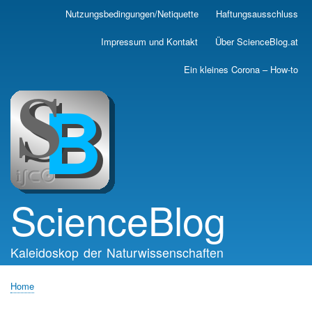
Skip
Nutzungsbedingungen/Netiquette
Haftungsausschluss
Main
to
main
navigation
Impressum und Kontakt
Über ScienceBlog.at
content
Ein kleines Corona – How-to
ScienceBlog
Kaleidoskop der Naturwissenschaften
Home
Breadcrumb