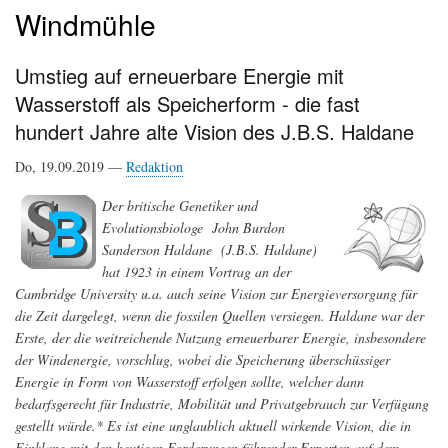
Windmühle
Umstieg auf erneuerbare Energie mit
Wasserstoff als Speicherform - die fast
hundert Jahre alte Vision des J.B.S. Haldane
Do, 19.09.2019 —
Redaktion
Der britische Genetiker und
Evolutionsbiologe John Burdon
Sanderson Haldane (J.B.S. Haldane)
hat 1923 in einem Vortrag an der
Cambridge University u.a. auch seine Vision zur Energieversorgung für
die Zeit dargelegt, wenn die fossilen Quellen versiegen. Haldane war der
Erste, der die weitreichende Nutzung erneuerbarer Energie, insbesondere
der Windenergie, vorschlug, wobei die Speicherung überschüssiger
Energie in Form von Wasserstoff erfolgen sollte, welcher dann
bedarfsgerecht für Industrie, Mobilität und Privatgebrauch zur Verfügung
gestellt würde.* Es ist eine unglaublich aktuell wirkende Vision, die in
Einklang mit den heutigen Forderungen führender Experten auf dem