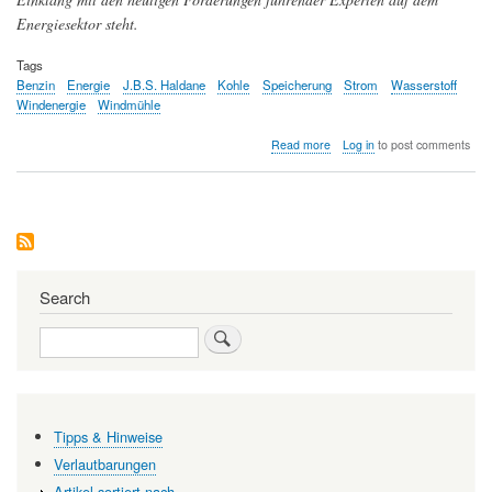
Energiesektor steht.
Tags
Benzin
Energie
J.B.S. Haldane
Kohle
Speicherung
Strom
Wasserstoff
Windenergie
Windmühle
about
Read more
Log in
to post comments
Umstieg
auf
erneuerbare
Energie
mit
Wasserstoff
als
Speicherform
Search
-
die
Search
fast
hundert
Jahre
alte
Vision
Tipps & Hinweise
des
J.B.S.
Verlautbarungen
Haldane
Artikel sortiert nach…