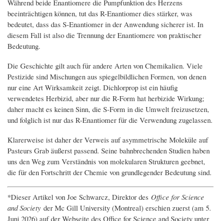
Während beide Enantiomere die Pumpfunktion des Herzens
beeinträchtigen können, tut das R-Enantiomer dies stärker, was
bedeutet, dass das S-Enantiomer in der Anwendung sicherer ist. In
diesem Fall ist also die Trennung der Enantiomere von praktischer
Bedeutung.
Die Geschichte gilt auch für andere Arten von Chemikalien. Viele
Pestizide sind Mischungen aus spiegelbildlichen Formen, von denen
nur eine Art Wirksamkeit zeigt. Dichlorprop ist ein häufig
verwendetes Herbizid, aber nur die R-Form hat herbizide Wirkung;
daher macht es keinen Sinn, die S-Form in die Umwelt freizusetzen,
und folglich ist nur das R-Enantiomer für die Verwendung zugelassen.
Klarerweise ist daher der Verweis auf asymmetrische Moleküle auf
Pasteurs Grab äußerst passend. Seine bahnbrechenden Studien haben
uns den Weg zum Verständnis von molekularen Strukturen geebnet,
die für den Fortschritt der Chemie von grundlegender Bedeutung sind.
*Dieser Artikel von Joe Schwarcz, Direktor des
Office for Science
and Society
der Mc Gill University (Montreal) erschien zuerst (am 5.
Juni 2026) auf der Webseite des Office for Science and Society unter