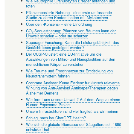
Wie Neutrophile Granulozyten Erreger abfangen und
töten
Pflanzenbasierte Nahrung - eine erste umfassende
Studie zu deren Kontamination mit Mykotoxinen
Über den ›Konsens‹ – eine Einordnung
CO₂-Sequestrierung: Pflanzen von Bäumen kann der
Umwelt schaden – oder sie schützen
Superager-Forschung: Kann die Leistungsfähigkeit des
Gedächtnisses gesteigert werden?
Der CUSP-Cluster: eine EU-Initiative um die
Auswirkungen von Mikro- und Nanoplastiken auf den
menschlichen Körper zu verstehen
Wie Träume und Froschherzen zur Entdeckung von
Neurotransmittern führten
Cochrane Analyse: Keine Evidenz für klinisch relevante
Wirkung von Anti-Amyloid Antikörper-Therapien gegen
Alzheimer Demenz
Wie formt uns unsere Umwelt? Auf dem Weg zu einem
Human Exposome Project
Unsere Infrastrukturen sind viel fragiler, als wir meinen
Schlag’ nach bei ChatGPT Health?
Wie sich die globale Biomasse der Säugetiere seit 1850
entwickelt hat