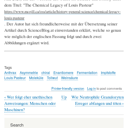
dem Titel: "The Chemical Legacy of Louis Pasteur"
https://www.mcgill.ca/oss/article/history-general-science/chemical-legacy-
louis-pasteur
. Der Autor hat sich freundlicherweise mit der Übersetzung seiner
Artikel durch ScienceBlog.at einverstanden erklärt, welche so genau
wie möglich der englischen Fassung folgt und durch zwei
Abbildungen ergänzt wird.
Tags
Anthrax
Asymmetrie
chiral
Enantiomere
Fermentation
Impfstoffe
Louis Pasteur
Moleküle
Tollwut
Weinsäure
Printer-friendly version
Log in
to post comments
‹
Wer folgt eher unethischen
Up
Wie Neutrophile Granulozyten
Book
›
Anweisungen: Menschen oder
Erreger abfangen und töten
traversal
Maschinen?
links
Search
for