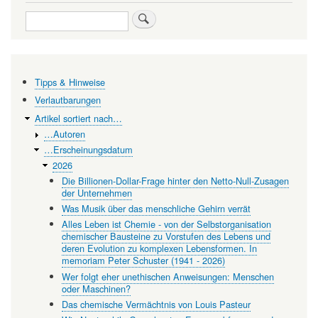
Das
Search
chemische
Vermächtnis
von
Tipps & Hinweise
Louis
Verlautbarungen
Pasteur
Artikel sortiert nach…
…Autoren
…Erscheinungsdatum
2026
Die Billionen-Dollar-Frage hinter den Netto-Null-Zusagen
der Unternehmen
Was Musik über das menschliche Gehirn verrät
Alles Leben ist Chemie - von der Selbstorganisation
chemischer Bausteine zu Vorstufen des Lebens und
deren Evolution zu komplexen Lebensformen. In
memoriam Peter Schuster (1941 - 2026)
Wer folgt eher unethischen Anweisungen: Menschen
oder Maschinen?
Das chemische Vermächtnis von Louis Pasteur