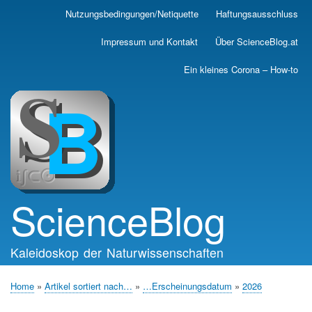
Skip
Nutzungsbedingungen/Netiquette
Haftungsausschluss
Main
to
main
navigation
Impressum und Kontakt
Über ScienceBlog.at
content
Ein kleines Corona – How-to
ScienceBlog
Kaleidoskop der Naturwissenschaften
Home
Artikel sortiert nach…
…Erscheinungsdatum
2026
Breadcrumb