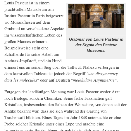
Louis Pasteur ist in einem
prachtvollen Mausoleum am
Institut Pasteur in Paris beigesetzt,
wo Mosaikfliesen auf dem
Grabmal an verschiedene Aspekte
im wissenschaftlichen Leben des
Grabmal von Louis Pasteur in
großen Mannes erinnern.
der Krypta des Pasteur
Beispielsweise steht eine
Museums.
Schafherde für seine Arbeit am
Anthrax-Impfstoff, und ein Hund
erinnert uns an seinen Sieg über die Tollwut. Nahezu verborgen in
dem kunstvollen Tableau ist jedoch der Begriff "
une dissymmetry
dans les molecules
" oder auf Deutsch "
molekulare Asymmetrie
“.
Entgegen der landläufigen Meinung war Louis Pasteur weder Arzt
noch Biologe, sondern Chemiker. Seine frühe Faszination galt
Kristallen, insbesondere den Salzen der Weinsäure, von denen seit der
Antike bekannt war, dass sie sich während der Gärung von
Traubensaft bildeten. Eines Tages im Jahr 1848 untersuchte er eine
Probe solcher Kristalle unter einer Lupe und machte eine
bemerkenswerte Beobachtung. Es gab tatsächlich zwei Arten von