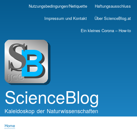
Skip
Nutzungsbedingungen/Netiquette
Haftungsausschluss
Main
to
main
navigation
Impressum und Kontakt
Über ScienceBlog.at
content
Ein kleines Corona – How-to
ScienceBlog
Kaleidoskop der Naturwissenschaften
Home
Breadcrumb