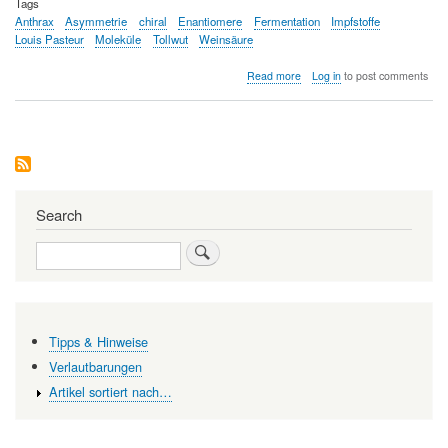
Tags
Anthrax
Asymmetrie
chiral
Enantiomere
Fermentation
Impfstoffe
Louis Pasteur
Moleküle
Tollwut
Weinsäure
about
Read more
Log in
to post comments
Das
chemische
Vermächtnis
von
Louis
Pasteur
Search
Search
Tipps & Hinweise
Verlautbarungen
Artikel sortiert nach…