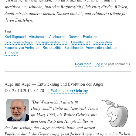
spezifisch menschliche, indirekte Reziprozität (‚Ich kratz dir den Rücken,
damit mir ein anderer meinen Rücken kratzt.’) und erläutert Gründe für
deren Entstehen.
Tags
Karl Sigmund
Altruismus
Ausbeuten
Darwin
Evolution
Evolutionsbiologie
Gefangenendilemma
Gesellschaft
Kooperation
kooperatives Verhalten
Reziprozität
Spieltheorie
Verwandtenselektion
TitForTat
about
Read more
Log in
to post comments
Die
Evolution
der
Auge um Auge — Entwicklung und Evolution des Auges
Kooperation
Do, 25.10.2012- 04:20 —
Walter Jakob Gehring
"Die Wissenschaft übertrifft
Hollywood“ titelte die New York Times
im März 1995, als Walter Gehring mit
dem Gen Pax6 den Hauptschalter in
der Entwicklung des Auges entdeckt hatte und dessen
Funktion durch die Generierung zusätzlicher Augen auf unterschiedlichen