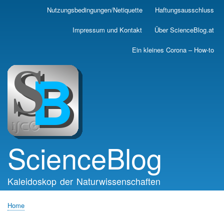
Skip
Nutzungsbedingungen/Netiquette
Haftungsausschluss
Main
to
main
navigation
Impressum und Kontakt
Über ScienceBlog.at
content
Ein kleines Corona – How-to
ScienceBlog
Kaleidoskop der Naturwissenschaften
Home
Breadcrumb