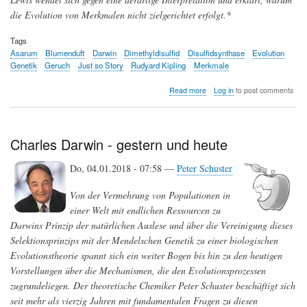
die Evolution von Merkmalen nicht zielgerichtet erfolgt.*
Tags
Asarum
Blumenduft
Darwin
Dimethyldisulfid
Disulfidsynthase
Evolution
Genetik
Geruch
Just so Story
Rudyard Kipling
Merkmale
about
Read more
Log in
to post comments
Wie
Blumen
zu
ihrem
Charles Darwin - gestern und heute
Geruch
nach
Do, 04.01.2018 - 07:58 —
Peter Schuster
verfaultem
Fleisch
Von der Vermehrung von Populationen in
gekommen
sind:
einer Welt mit endlichen Ressourcen zu
Eine
Darwins Prinzip der natürlichen Auslese und über die Vereinigung dieses
genetische
Selektionsprinzips mit der Mendelschen Genetik zu einer biologischen
"Just
So"
Evolutionstheorie spannt sich ein weiter Bogen bis hin zu den heutigen
Geschichte
Vorstellungen über die Mechanismen, die den Evolutionsprozessen
zugrundeliegen. Der theoretische Chemiker Peter Schuster beschäftigt sich
seit mehr als vierzig Jahren mit fundamentalen Fragen zu diesen