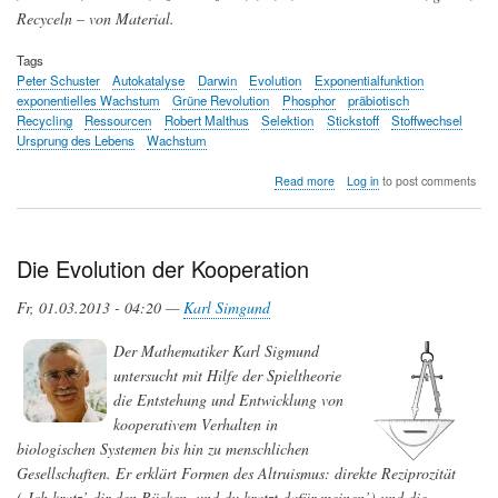
Recyceln – von Material.
Tags
Peter Schuster
Autokatalyse
Darwin
Evolution
Exponentialfunktion
exponentielles Wachstum
Grüne Revolution
Phosphor
präbiotisch
Recycling
Ressourcen
Robert Malthus
Selektion
Stickstoff
Stoffwechsel
Ursprung des Lebens
Wachstum
about
Read more
Log in
to post comments
Recycling
&
Wachstum
—
Die Evolution der Kooperation
Vom
Ursprung
Fr, 01.03.2013 - 04:20 —
Karl Simgund
des
Lebens
Der Mathematiker Karl Sigmund
bis
zur
untersucht mit Hilfe der Spieltheorie
modernen
die Entstehung und Entwicklung von
Gesellschaft.
kooperativem Verhalten in
biologischen Systemen bis hin zu menschlichen
Gesellschaften. Er erklärt Formen des Altruismus: direkte Reziprozität
(‚Ich kratz’ dir den Rücken, und du kratzt dafür meinen’) und die