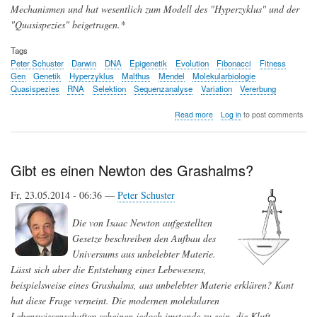
Mechanismen und hat wesentlich zum Modell des "Hyperzyklus" und der
"Quasispezies" beigetragen.*
Tags
Peter Schuster
Darwin
DNA
Epigenetik
Evolution
Fibonacci
Fitness
Gen
Genetik
Hyperzyklus
Malthus
Mendel
Molekularbiologie
Quasispezies
RNA
Selektion
Sequenzanalyse
Variation
Vererbung
about
Read more
Log in
to post comments
Charles
Darwin
-
gestern
Gibt es einen Newton des Grashalms?
und
heute
Fr, 23.05.2014 - 06:36 —
Peter Schuster
Die von Isaac Newton aufgestellten
Gesetze beschreiben den Aufbau des
Universums aus unbelebter Materie.
Lässt sich aber die Entstehung eines Lebewesens,
beispielsweise eines Grashalms, aus unbelebter Materie erklären? Kant
hat diese Frage verneint. Die modernen molekularen
Lebenswissenschaften scheinen jedoch imstande zu sein, die Kluft