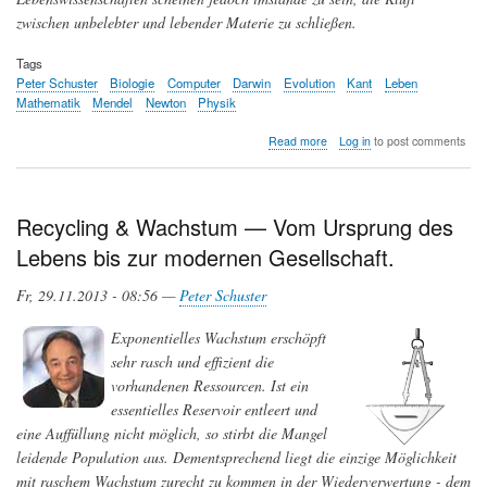
zwischen unbelebter und lebender Materie zu schließen.
Tags
Peter Schuster
Biologie
Computer
Darwin
Evolution
Kant
Leben
Mathematik
Mendel
Newton
Physik
about
Read more
Log in
to post comments
Gibt
es
einen
Newton
Recycling & Wachstum — Vom Ursprung des
des
Lebens bis zur modernen Gesellschaft.
Grashalms?
Fr, 29.11.2013 - 08:56 —
Peter Schuster
Exponentielles Wachstum erschöpft
sehr rasch und effizient die
vorhandenen Ressourcen. Ist ein
essentielles Reservoir entleert und
eine Auffüllung nicht möglich, so stirbt die Mangel
leidende Population aus. Dementsprechend liegt die einzige Möglichkeit
mit raschem Wachstum zurecht zu kommen in der Wiederverwertung - dem