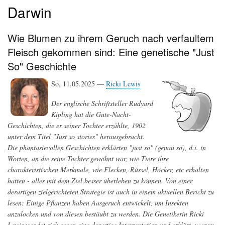
Darwin
Wie Blumen zu ihrem Geruch nach verfaultem
Fleisch gekommen sind: Eine genetische "Just
So" Geschichte
So, 11.05.2025 —
Ricki Lewis
Der englische Schriftsteller Rudyard
Kipling hat die Gute-Nacht-
Geschichten, die er seiner Tochter erzählte, 1902
unter dem Titel "Just so stories" herausgebracht.
Die phantasievollen Geschichten erklärten "just so" (genau so), d.i. in
Worten, an die seine Tochter gewöhnt war, wie Tiere ihre
charakteristischen Merkmale, wie Flecken, Rüssel, Höcker, etc erhalten
hatten - alles mit dem Ziel besser überleben zu können. Von einer
derartigen zielgerichteten Strategie ist auch in einem aktuellen Bericht zu
lesen: Einige Pflanzen haben Aasgeruch entwickelt, um Insekten
anzulocken und von diesen bestäubt zu werden. Die Genetikerin Ricki
Lewis wendet sich gegen eine derartige Interpretation und erklärt, warum