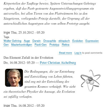
Körperteilen der Taufliege bewies. Spätere Untersuchungen Gehrings
ergaben, daß das Pax6-gesteuerte Augenentwicklungsprogramm ein
universelles, bei allen Tieren von den Plattwürmern bis zu den
Säugetieren, vorliegendes Prinzip darstellt, der Ursprung all der
unterschiedlichen Augentypen also vom selben Prototyp ausgeht.
inge
Thu, 25.10.2012 - 05:20
Tags
Walter Gehring
Auge
Darwin
Drosophila
ektopisch
Evolution
Expression
Gen
Masterkontrollgen
Pax6-Gen
Prototyp
Retina
about
Read more
Log in
to post comments
Auge
Das Element Zufall in der Evolution
um
Do, 16.08.2012- 05:20 —
Peter Christian Aichelburg
Auge
—
Die Bedingungen, die zur Entstehung
Entwicklung
und
und Entwicklung von Leben führten,
Evolution
sind eng mit der Entwicklung des
des
gesamten Kosmos verknüpft. Wie sieht
Auges
ein theoretischer Physiker die Aussage, die Evolution
sei zufällig verlaufen.
inge
Thu, 16.08.2012 - 05:20