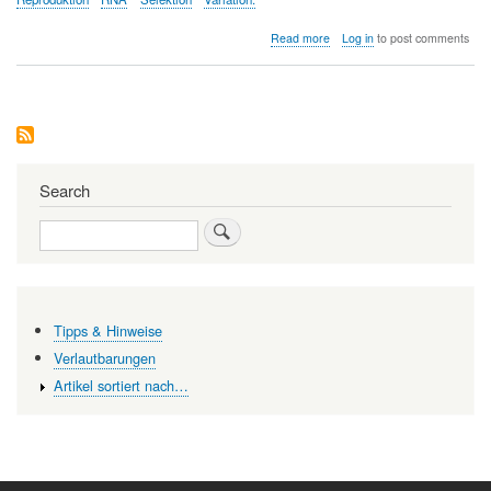
about
Read more
Log in
to post comments
Wie
universell
ist
das
Darwinsche
Prinzip?
Search
Search
Tipps & Hinweise
Verlautbarungen
Artikel sortiert nach…