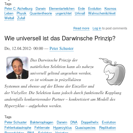
Tags
Peter C. Aichelburg
Darwin
Elementarteilchen
Erde
Evolution
Kosmos
Leben
Physik
Quantentheorie
ungerichtet
Urknall
Wahrscheinlichkeit
Weltall
Zufall
about
Read more
Log in
to post comments
Das
Wie universell ist das Darwinsche Prinzip?
Element
Zufall
in
Do, 12.04.2012- 00:00 —
Peter Schuster
der
Evolution
Das Darwinsche Prinzip der
natürlichen Selektion kann als nahezu
universell geltend angesehen werden,
es ist wirksam in präzellulären
Systemen und ebenso auf der Ebene der Einzeller und
der Vielzeller. Die Selektion kann jedoch durch funktionelle Kopplung
andernfalls konkurrierender Partner – konkretisiert am Modell des
Hyperzyklus – aufgehoben werden.
Tags
Peter Schuster
Bakteriophagen
Darwin
DNA
Doppelhelix
Evolution
Fehlerkatastrophe
Fehlerrate
Hyperzyklus
Quasispecies
Replikation
Reproduktion
RNA
Selektion
Variation.