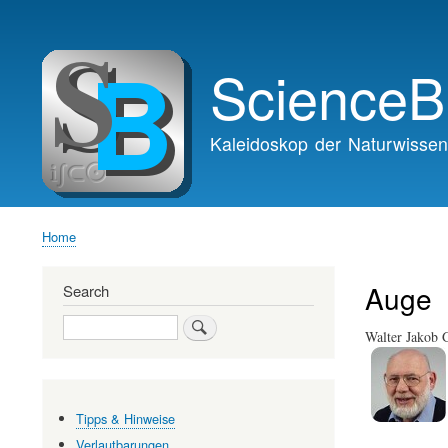
Main
navigation
ScienceB
Kaleidoskop der Naturwissen
Home
Breadcrumb
Auge
Search
Search
Walter Jakob 
Tipps & Hinweise
Verlautbarungen