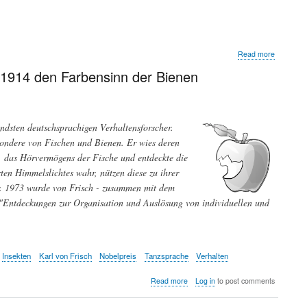
about
Read more
Walter
t 1914 den Farbensinn der Bienen
Jakob
Gehring
dsten deutschsprachigen Verhaltensforscher.
sondere von Fischen und Bienen. Er wies deren
 das Hörvermögens der Fische und entdeckte die
en Himmelslichtes wahr, nützen diese zu ihrer
r. 1973 wurde von Frisch - zusammen mit dem
"Entdeckungen zur Organisation und Auslösung von individuellen und
Insekten
Karl von Frisch
Nobelpreis
Tanzsprache
Verhalten
about
Read more
Log in
to post comments
Meilenstein
der