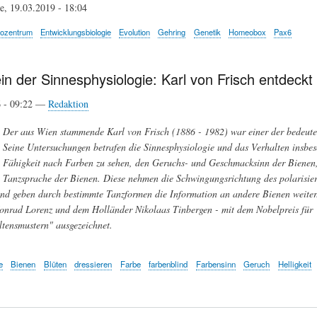
e, 19.03.2019 - 18:04
iozentrum
Entwicklungsbiologie
Evolution
Gehring
Genetik
Homeobox
Pax6
in der Sinnesphysiologie: Karl von Frisch entdeck
6 - 09:22 —
Redaktion
Der aus Wien stammende Karl von Frisch (1886 - 1982) war einer der bedeuten
Seine Untersuchungen betrafen die Sinnesphysiologie und das Verhalten insbe
Fähigkeit nach Farben zu sehen, den Geruchs- und Geschmacksinn der Bienen,
Tanzsprache der Bienen. Diese nehmen die Schwingungsrichtung des polarisiert
und geben durch bestimmte Tanzformen die Information an andere Bienen weite
onrad Lorenz und dem Holländer Nikolaas Tinbergen - mit dem Nobelpreis für 
ltensmustern" ausgezeichnet.
e
Bienen
Blüten
dressieren
Farbe
farbenblind
Farbensinn
Geruch
Helligkeit