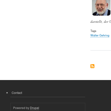
darstellt, der
Tags
Walter Gehring
Contact
FOOTER
MENU
Powered by
Drupal