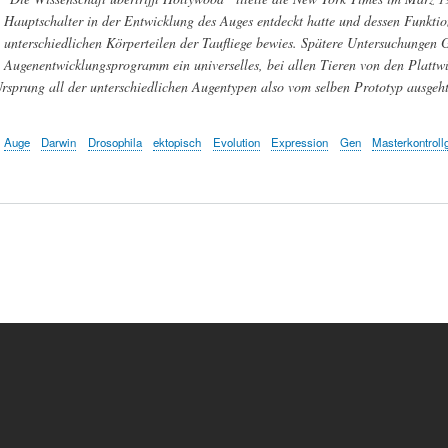
Hauptschalter in der Entwicklung des Auges entdeckt hatte und dessen Funktio
unterschiedlichen Körperteilen der Taufliege bewies. Spätere Untersuchungen 
Augenentwicklungsprogramm ein universelles, bei allen Tieren von den Plattwü
 Ursprung all der unterschiedlichen Augentypen also vom selben Prototyp ausgeht
Auge
Darwin
Drosophila
ektopisch
Evolution
Expression
Gen
Masterkontroll