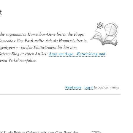
Sinnesphysiologie:
Karl
t
von
Frisch
entdeckt
1914
 die sogenannten Homeobox-Gene lösten die Frage,
den
Farbensinn
omeobox-Gen Pax6 stellte sich als Hauptschalter in
der
Augentypen – von den Plattwürmern bis hin zum
Bienen
cienceBlog.at einen Artikel:
Auge um Auge - Entwicklung und
ren Verkehrsunfalles.
about
Read more
Log in
to post comments
Der
weltberühmte
Entwicklungsbiologe
Walter
Gehring
ist
tot
1995, als Walter Gehring mit dem Gen Pax6 den