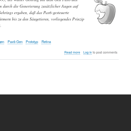
n durch die Generierung zusätzlicher Augen auf
Gehrings ergaben, daß das Pax6-gesteuerte
rmern bis zu den Säugetieren, vorliegendes Prinzip
.
gen
Pax6-Gen
Prototyp
Retina
about
Read more
Log in
to post comments
Auge
um
Auge
—
Entwicklung
und
Evolution
des
Auges