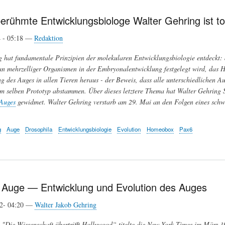
erühmte Entwicklungsbiologe Walter Gehring ist to
4 - 05:18 —
Redaktion
 hat fundamentale Prinzipien der molekularen Entwicklungsbiologie entdeckt:
n mehrzelliger Organismen in der Embryonalentwicklung festgelegt wird, das H
g des Auges in allen Tieren heraus - der Beweis, dass alle unterschiedlichen 
 selben Prototyp abstammen. Über dieses letztere Thema hat Walter Gehring S
 Auges
gewidmet. Walter Gehring verstarb am 29. Mai an den Folgen eines schwe
g
Auge
Drosophila
Entwicklungsbiologie
Evolution
Homeobox
Pax6
Auge — Entwicklung und Evolution des Auges
12- 04:20 —
Walter Jakob Gehring
"Die Wissenschaft übertrifft Hollywood“ titelte die New York Times im März 