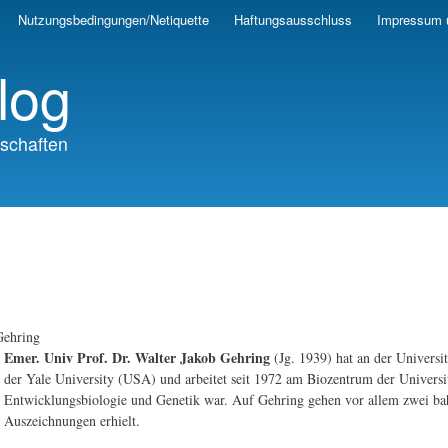
Skip
Nutzungsbedingungen/Netiquette
Haftungsausschluss
Impressum 
to
main
log
content
schaften
Gehring
Emer. Univ Prof. Dr. Walter Jakob Gehring
(Jg. 1939) hat an der Universi
der Yale University (USA) und arbeitet seit 1972 am Biozentrum der Universitä
Entwicklungsbiologie und Genetik war. Auf Gehring gehen vor allem zwei bah
Auszeichnungen erhielt.