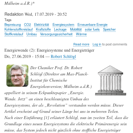
Mülheim a.d.R.)*
Redaktion
Wed, 17.07.2019 - 20:52
Tags
Bepreisung
CO2
Elektrizität
Energiesystem
Erneuerbare Energie
Kohlenstoffkreislauf
Kraftstoffe
Leckage
Mobilität
solar fuels
Speicher
Stoffkreislauf
Umbau
Versorgungssicherheit
Wärme
about
Read more
Log in
to post comments
Energiewende
Energiewende (2): Energiesysteme und Energieträger
(3):
Do, 27.06.2019 - 15:04 —
Robert Schlögl
Umbau
des
Der Chemiker Prof. Dr. Robert
Energiesystems,
Einbau
Schlögl (Direktor am Max-Planck-
von
Institut für Chemische
Stoffkreisläufen
Energiekonversion; Mülheim a.d.R.)
appelliert in seinem Eckpunktepapier „Energie.
Wende. Jetzt“ an einen beschleunigten Umbau des
Energiesystems, der als „Revolution“ verstanden werden müsse. Dieser
Artikel erscheint auf Grund seiner Länge bei uns in mehreren Teilen.
Nach einer Einführung [1] erläutert Schlögl, nun im zweiten Teil, dass die
Grundlage eines neuen Energiesystems die elektrische Primärenergie sein
müsse, das System jedoch nicht gänzlich ohne stoffliche Energieträger