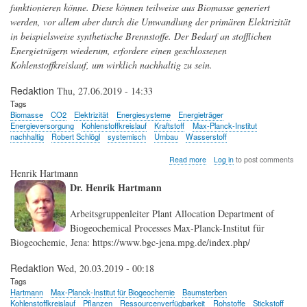
funktionieren könne. Diese können teilweise aus Biomasse generiert
werden, vor allem aber durch die Umwandlung der primären Elektrizität
in beispielsweise synthetische Brennstoffe. Der Bedarf an stofflichen
Energieträgern wiederum, erfordere einen geschlossenen
Kohlenstoffkreislauf, um wirklich nachhaltig zu sein.
Redaktion
Thu, 27.06.2019 - 14:33
Tags
Biomasse
CO2
Elektrizität
Energiesysteme
Energieträger
Energieversorgung
Kohlenstoffkreislauf
Kraftstoff
Max-Planck-Institut
nachhaltig
Robert Schlögl
systemisch
Umbau
Wasserstoff
about
Read more
Log in
to post comments
Energiewende
Henrik Hartmann
(2):
Dr. Henrik Hartmann
Energiesysteme
und
Arbeitsgruppenleiter Plant Allocation Department of
Energieträger
Biogeochemical Processes Max-Planck-Institut für
Biogeochemie, Jena: https://www.bgc-jena.mpg.de/index.php/
Redaktion
Wed, 20.03.2019 - 00:18
Tags
Hartmann
Max-Planck-Institut für Biogeochemie
Baumsterben
Kohlenstoffkreislauf
Pflanzen
Ressourcenverfügbarkeit
Rohstoffe
Stickstoff