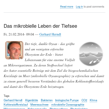
about
Read more
Log in
to post comments
Der
Boden
–
die
Das mikrobielle Leben der Tiefsee
Lösung
globaler
Fr, 21.02.2014- 09:04 —
Gerhard Herndl
Probleme
liegt
Der tiefe, dunkle Ozean - das größte
unter
unseren
und am wenigsten erforschte
Füßen
Ökosystem der Erde - bietet
Lebensraum für eine enorme Vielfalt
an Mikroorganismen. Zu deren Stoffwechsel liefert
der Autor essentielle Beiträge mit dem Ziel die biogeochemikalischen
Kreisläufe im Meer (mikrobielle Ozeanographie) zu erforschen und damit
zu einem generell besseren Verständnis des globalen Kohlenstoffkreislaufs
und damit des Ökosystems Erde beizutragen.
Tags
Gerhard Herndl
Algenblüte
Bakterien
biologische Pumpe
CO2
Klima
Kohlenstoffkreislauf
Meeresschnee
mikrobielle Ozeanographie
Mikroorganismen
Nahrungsquelle
Photosynthese
Phytoplankton