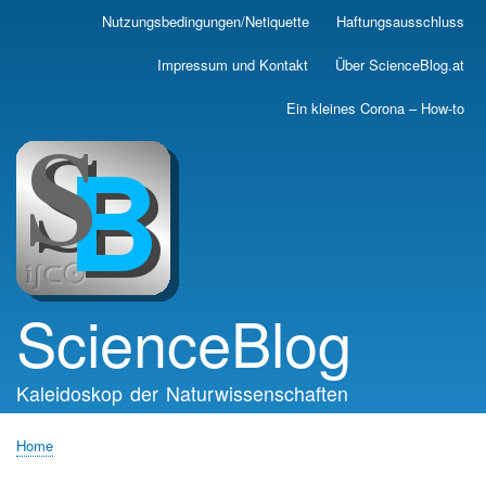
Skip
Nutzungsbedingungen/Netiquette
Haftungsausschluss
Main
to
main
navigation
Impressum und Kontakt
Über ScienceBlog.at
content
Ein kleines Corona – How-to
ScienceBlog
Kaleidoskop der Naturwissenschaften
Home
Breadcrumb