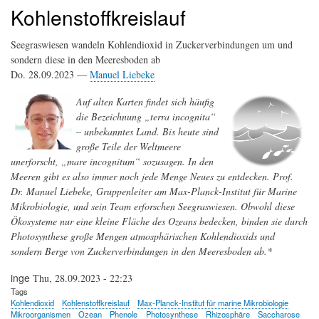
Kohlenstoffkreislauf
Seegraswiesen wandeln Kohlendioxid in Zuckerverbindungen um und
sondern diese in den Meeresboden ab
Do. 28.09.2023 —
Manuel Liebeke
Auf alten Karten findet sich häufig
die Bezeichnung „terra incognita“
– unbekanntes Land. Bis heute sind
große Teile der Weltmeere
unerforscht, „mare incognitum“ sozusagen. In den
Meeren gibt es also immer noch jede Menge Neues zu entdecken. Prof.
Dr. Manuel Liebeke, Gruppenleiter am Max-Planck-Institut für Marine
Mikrobiologie, und sein Team erforschen Seegraswiesen. Obwohl diese
Ökosysteme nur eine kleine Fläche des Ozeans bedecken, binden sie durch
Photosynthese große Mengen atmosphärischen Kohlendioxids und
sondern Berge von Zuckerverbindungen in den Meeresboden ab.*
inge
Thu, 28.09.2023 - 22:23
Tags
Kohlendioxid
Kohlenstoffkreislauf
Max-Planck-Institut für marine Mikrobiologie
Mikroorganismen
Ozean
Phenole
Photosynthese
Rhizosphäre
Saccharose