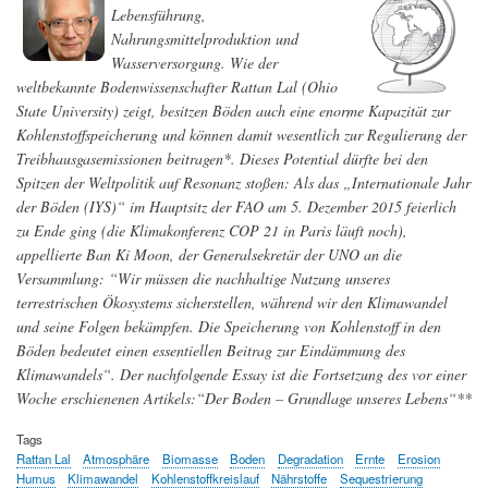
Lebensführung,
Nahrungsmittelproduktion und
Wasserversorgung. Wie der
weltbekannte Bodenwissenschafter Rattan Lal (Ohio
State University) zeigt, besitzen Böden auch eine enorme Kapazität zur
Kohlenstoffspeicherung und können damit wesentlich zur Regulierung der
Treibhausgasemissionen beitragen*. Dieses Potential dürfte bei den
Spitzen der Weltpolitik auf Resonanz stoßen: Als das „Internationale Jahr
der Böden (IYS)“ im Hauptsitz der FAO am 5. Dezember 2015 feierlich
zu Ende ging (die Klimakonferenz COP 21 in Paris läuft noch),
appellierte Ban Ki Moon, der Generalsekretär der UNO an die
Versammlung: “Wir müssen die nachhaltige Nutzung unseres
terrestrischen Ökosystems sicherstellen, während wir den Klimawandel
und seine Folgen bekämpfen. Die Speicherung von Kohlenstoff in den
Böden bedeutet einen essentiellen Beitrag zur Eindämmung des
Klimawandels“.
Der nachfolgende Essay ist die Fortsetzung des vor einer
Woche erschienenen Artikels:“Der Boden – Grundlage unseres Lebens“**
Tags
Rattan Lal
Atmosphäre
Biomasse
Boden
Degradation
Ernte
Erosion
Humus
Klimawandel
Kohlenstoffkreislauf
Nährstoffe
Sequestrierung