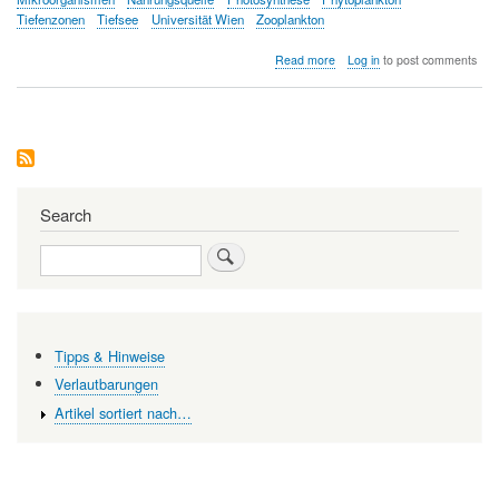
Tiefenzonen
Tiefsee
Universität Wien
Zooplankton
about
Read more
Log in
to post comments
Das
mikrobielle
Leben
der
Tiefsee
Search
Search
Tipps & Hinweise
Verlautbarungen
Artikel sortiert nach…