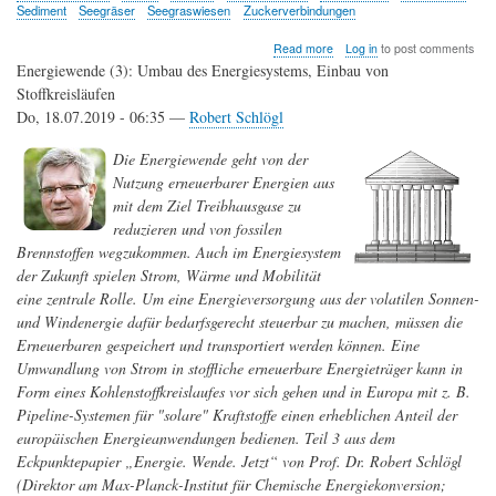
Sediment
Seegräser
Seegraswiesen
Zuckerverbindungen
about
Read more
Log in
to post comments
Seegraswiesen
Energiewende (3): Umbau des Energiesystems, Einbau von
wandeln
Stoffkreisläufen
Kohlendioxid
Do, 18.07.2019 - 06:35 —
Robert Schlögl
in
Zuckerverbindungen
um
Die Energiewende geht von der
und
Nutzung erneuerbarer Energien aus
sondern
mit dem Ziel Treibhausgase zu
diese
in
reduzieren und von fossilen
den
Brennstoffen wegzukommen. Auch im Energiesystem
Meeresboden
der Zukunft spielen Strom, Wärme und Mobilität
ab
eine zentrale Rolle. Um eine Energieversorgung aus der volatilen Sonnen-
und Windenergie dafür bedarfsgerecht steuerbar zu machen, müssen die
Erneuerbaren gespeichert und transportiert werden können. Eine
Umwandlung von Strom in stoffliche erneuerbare Energieträger kann in
Form eines Kohlenstoffkreislaufes vor sich gehen und in Europa mit z. B.
Pipeline-Systemen für "solare" Kraftstoffe einen erheblichen Anteil der
europäischen Energieanwendungen bedienen. Teil 3 aus dem
Eckpunktepapier „Energie. Wende. Jetzt“ von Prof. Dr. Robert Schlögl
(Direktor am Max-Planck-Institut für Chemische Energiekonversion;