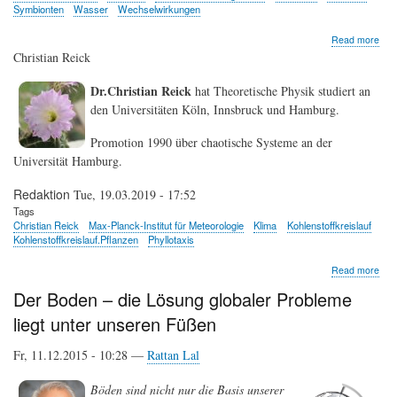
Symbionten
Wasser
Wechselwirkungen
abo
Read more
Hen
Christian Reick
Har
Dr.Christian Reick
hat Theoretische Physik studiert an
den Universitäten Köln, Innsbruck und Hamburg.
Promotion 1990 über chaotische Systeme an der
Universität Hamburg.
Redaktion
Tue, 19.03.2019 - 17:52
Tags
Christian Reick
Max-Planck-Institut für Meteorologie
Klima
Kohlenstoffkreislauf
Kohlenstoffkreislauf.Pflanzen
Phyllotaxis
abo
Read more
Chri
Der Boden – die Lösung globaler Probleme
Rei
liegt unter unseren Füßen
Fr, 11.12.2015 - 10:28 —
Rattan Lal
Böden sind nicht nur die Basis unserer