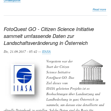
Umweltpolitik
abo
Read more
Knu
Ehle
FotoQuest GO - Citizen Science Initiative
sammelt umfassende Daten zur
Landschaftsveränderung in Österreich
Do, 21.09.2017 - 05:42 —
IIASA
Vorgestern war der
Start der Citizen
Science Initiative
FotoQuest GO. Das
Ziel dieses vom
IIASA geleiteten Projekts ist es
Beobachtungen über Landnutzung und
Landbedeckung in ganz Österreich zu
sammeln, um daraus eine detaillierte und
aktuelle Datenbank zu erstellen. Solche Daten sind die Basis für