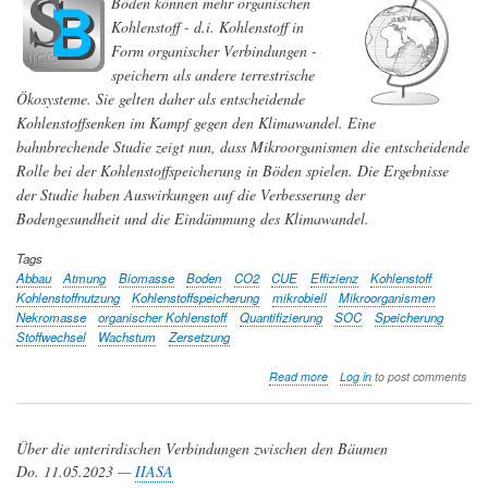
Böden können mehr organischen
Umweltveränderungen
Kohlenstoff - d.i. Kohlenstoff in
sind
und
Form organischer Verbindungen -
freigesetzt
speichern als andere terrestrische
werden
Ökosysteme. Sie gelten daher als entscheidende
Kohlenstoffsenken im Kampf gegen den Klimawandel. Eine
bahnbrechende Studie zeigt nun, dass Mikroorganismen die entscheidende
Rolle bei der Kohlenstoffspeicherung in Böden spielen. Die Ergebnisse
der Studie haben Auswirkungen auf die Verbesserung der
Bodengesundheit und die Eindämmung des Klimawandel.
Tags
Abbau
Atmung
Biomasse
Boden
CO2
CUE
Effizienz
Kohlenstoff
Kohlenstoffnutzung
Kohlenstoffspeicherung
mikrobiell
Mikroorganismen
Nekromasse
organischer Kohlenstoff
Quantifizierung
SOC
Speicherung
Stoffwechsel
Wachstum
Zersetzung
about
Read more
Log in
to post comments
Mikroorganismen
spielen
eine
Über die unterirdischen Verbindungen zwischen den Bäumen
entscheidende
Rolle
Do. 11.05.2023 —
IIASA
bei