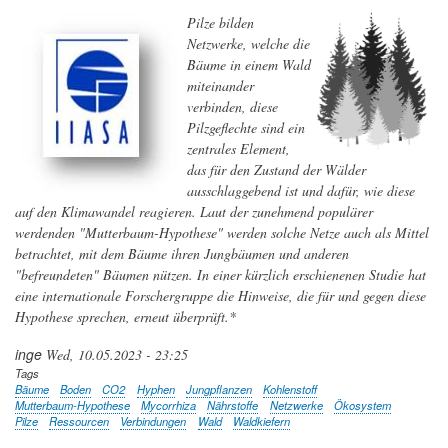
der
Pilze bilden
Kohlenstoffspeicherung
Netzwerke, welche die
in
Bäume in einem Wald
Böden
miteinander
verbinden, diese
Pilzgeflechte sind ein
zentrales Element,
das für den Zustand der Wälder
ausschlaggebend ist und dafür, wie diese
auf den Klimawandel reagieren. Laut der zunehmend populärer
werdenden "Mutterbaum-Hypothese" werden solche Netze auch als Mittel
betrachtet, mit dem Bäume ihren Jungbäumen und anderen
"befreundeten" Bäumen nützen. In einer kürzlich erschienenen Studie hat
eine internationale Forschergruppe die Hinweise, die für und gegen diese
Hypothese sprechen, erneut überprüft.*
inge
Wed, 10.05.2023 - 23:25
Tags
Bäume
Boden
CO2
Hyphen
Jungpflanzen
Kohlenstoff
Mutterbaum-Hypothese
Mycorrhiza
Nährstoffe
Netzwerke
Ökosystem
Pilze
Ressourcen
Verbindungen
Wald
Waldkiefern