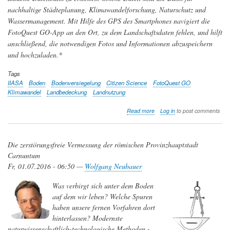
nachhaltige Städteplanung, Klimawandelforschung, Naturschutz und
Wassermanagement. Mit Hilfe des GPS des Smartphones navigiert die
FotoQuest GO-App an den Ort, zu dem Landschaftsdaten fehlen, und hilft
anschließend, die notwendigen Fotos und Informationen abzuspeichern
und hochzuladen.*
Tags
IIASA
Boden
Bodenversiegelung
Citizen Science
FotoQuest GO
Klimawandel
Landbedeckung
Landnutzung
about
Read more
Log in
to post comments
FotoQuest
GO
-
Die zerstörungsfreie Vermessung der römischen Provinzhauptstadt
Citizen
Science
Carnuntum
Initiative
Fr, 01.07.2016 - 06:50 —
Wolfgang Neubauer
sammelt
umfassende
Was verbirgt sich unter dem Boden
Daten
auf dem wir leben? Welche Spuren
zur
Landschaftsveränderung
haben unsere fernen Vorfahren dort
in
hinterlassen? Modernste
Österreich
naturwissenschaftlich-technologische Methoden -