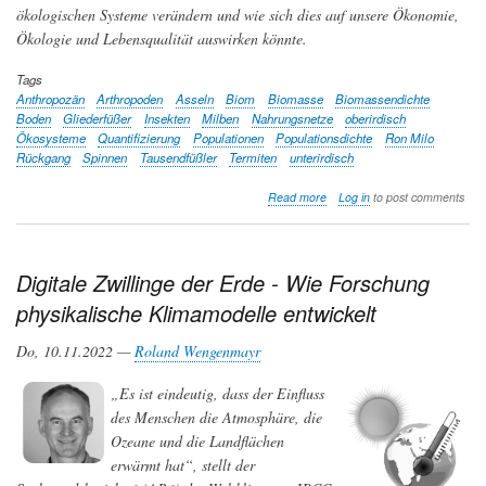
ökologischen Systeme verändern und wie sich dies auf unsere Ökonomie,
Ökologie und Lebensqualität auswirken könnte.
Tags
Anthropozän
Arthropoden
Asseln
Biom
Biomasse
Biomassendichte
Boden
Gliederfüßer
Insekten
Milben
Nahrungsnetze
oberirdisch
Ökosysteme
Quantifizierung
Populationen
Populationsdichte
Ron Milo
Rückgang
Spinnen
Tausendfüßler
Termiten
unterirdisch
about
Read more
Log in
to post comments
Was
da
kreucht
und
Digitale Zwillinge der Erde - Wie Forschung
fleucht
physikalische Klimamodelle entwickelt
-
Wie
viele
Do, 10.11.2022 —
Roland Wengenmayr
Gliederfüßer
(Arthropoden)
„Es ist eindeutig, dass der Einfluss
leben
des Menschen die Atmosphäre, die
im
und
Ozeane und die Landflächen
über
erwärmt hat“, stellt der
dem