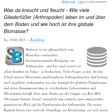
about
Read more
Log in
to post comments
Über
Was da kreucht und fleucht - Wie viele
die
unterirdischen
Gliederfüßer (Arthropoden) leben im und über
Verbindungen
zwischen
dem Boden und wie hoch ist ihre globale
den
Biomasse?
Bäumen
Sa, 18.02.2023 —
Redaktion
Weltweit ist ein offensichtlich vom
Menschen verursachter,
besorgniserregender Rückgang von
Arthropoden - und hier sind vorerst vor
allem Insekten im Fokus - zu beobachten. Viele Fragen zu den, für den
Erhalt unserer Ökosysteme unabdingbaren Arthropodenarten sind bislang
noch ungeklärt, insbesondere was das Ausmaß der globalen Populationen
und deren Zusammensetzung in verschiedenen Lebensräumen und
Ökosystemen betrifft. Eine neue Studie aus der Gruppe von Ron Milo
(Weizmann Institut, Israel) ermöglicht nun erstmals einen umfassenden,
quantitativen Blick auf die Populationen der Arthropoden. Die neuen
Befunde bieten eine wertvolle Grundlage zur Abschätzung, wie sich unsere