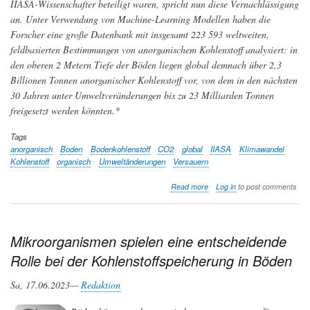
IIASA-Wissenschafter beteiligt waren, spricht nun diese Vernachlässigung
an. Unter Verwendung von Machine-Learning Modellen haben die
Forscher eine große Datenbank mit insgesamt 223 593 weltweiten,
feldbasierten Bestimmungen von anorganischem Kohlenstoff analysiert: in
den oberen 2 Metern Tiefe der Böden liegen global demnach über 2,3
Billionen Tonnen anorganischer Kohlenstoff vor, von dem in den nächsten
30 Jahren unter Umweltveränderungen bis zu 23 Milliarden Tonnen
freigesetzt werden könnten.*
Tags
anorganisch
Boden
Bodenkohlenstoff
CO2
global
IIASA
Klimawandel
Kohlenstoff
organisch
Umweltänderungen
Versauern
about
Read more
Log in
to post comments
Riesige
Speicher
von
anorganischem
Mikroorganismen spielen eine entscheidende
Kohlenstoff
Rolle bei der Kohlenstoffspeicherung in Böden
im
Boden,
die
Sa, 17.06.2023—
Redaktion
anfällig
für