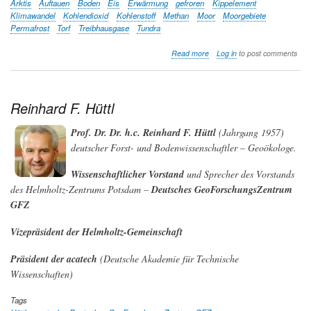
Arktis
Auftauen
Boden
Eis
Erwärmung
gefroren
Kippelement
Klimawandel
Kohlendioxid
Kohlenstoff
Methan
Moor
Moorgebiete
Permafrost
Torf
Treibhausgase
Tundra
about
Read more
Log in
to post comments
Permafrost
-
Moorgebiete:
den
Reinhard F. Hüttl
Boden
verlieren
Prof. Dr. Dr. h.c. Reinhard F. Hüttl
(Jahrgang 1957)
in
deutscher Forst- und Bodenwissenschaftler – Geoökologe.
einer
wärmer
werdenden
Wissenschaftlicher Vorstand
und Sprecher des Vorstands
Welt
des Helmholtz-Zentrums Potsdam –
Deutsches GeoForschungsZentrum
GFZ
Vizepräsident der Helmholtz-Gemeinschaft
Präsident der acatech
(Deutsche Akademie für Technische
Wissenschaften)
Tags