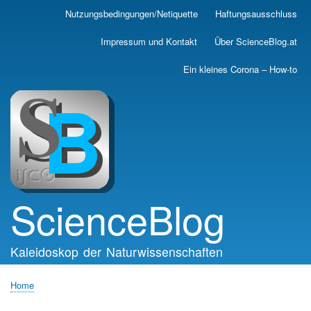
Skip
Nutzungsbedingungen/Netiquette
Haftungsausschluss
Main
to
main
navigation
Impressum und Kontakt
Über ScienceBlog.at
content
Ein kleines Corona – How-to
ScienceBlog
Kaleidoskop der Naturwissenschaften
Home
Breadcrumb