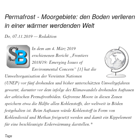
Zwillinge
der
Erde
Permafrost - Moorgebiete: den Boden verlieren
-
in einer wärmer werdenden Welt
Wie
Forschung
physikalische
Do, 07.11.2019 — Redaktion
Klimamodelle
entwickelt
In dem am 4. März 2019
erschienenen Bericht „Frontiers
2018/19: Emerging Issues of
Environmental Concern“ [1] hat die
Umweltorganisation der Vereinten Nationen
(UNEP) vor fünf drohenden und bisher unterschätzten Umweltgefahren
gewarnt, darunter vor dem infolge des Klimawandels drohenden Auftauen
der arktischen Permafrostböden. Gefrorene Moore in diesen Zonen
speichern etwa die Hälfte allen Kohlenstoffs, der weltweit in Böden
festgehalten ist. Beim Auftauen würde Kohlenstoff in Form von
Kohlendioxid und Methan freigesetzt werden und damit ein Kippelement
für eine beschleunigte Erderwärmung darstellen.*
Tags