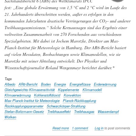
Sachstandsbericht 6 (AR6) des Weltklimarats IPCC
Boden
und
fest: „Eine globale Erwärmung von 1,5 °C und 2 °C wird im Laufe des
wie
21. Jahrhunderts überschritten werden, außer es erfolgen in den
hoch
kommenden Jahrzehnten drastische Verringerungen der CO
– und anderer
ist
2
Treibhausgasemissionen.“ Solche Kernaussagen sind das Ergebnis einer
ihre
globale
weltweiten Zusammenarbeit von 270 Forschenden aus verschiedenen
Biomasse?
Spezialgebieten. Mit dabei ist Jochem Marotzke, Direktor am Max-
Planck-Institut für Meteorologie in Hamburg. Der AR6-Bericht basiert
auf vielen Messdaten, Beobachtungen sowie Klimamodellen, wie sie
Marotzke mit seiner Abteilung entwickelt. Der Physiker und
Wissenschaftsjournalist Roland Wengenmayr berichtet darüber.*
Tags
Albedo
AR6-Bericht
Boden
Energie
Energieflüsse
Erderwärmung
Gleichgewichts-Klimasensitivität
Kippelemente
Klimamodell
Klimaerwärmung
Kohlenstoffdioxid
Konvektion
Max-Planck-Institut für Meteorologie
Planck-Rückkopplung
Rückkopplungsparameter
Schwarzkörper-Strahlung
Stefan-Boltzmann-Gesetz
Treibhauseffekt
Treibhausgas
Wasserdampf
Wolken
about
Read more
1 comment
Log in
to post comments
Digitale