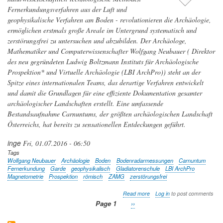
Fernerkundungsverfahren aus der Luft und
geophysikalische Verfahren am Boden - revolutionieren die Archäologie,
ermöglichen erstmals große Areale im Untergrund systematisch und
zerstörungsfrei zu untersuchen und abzubilden. Der Archäologe,
Mathematiker und Computerwissenschafter Wolfgang Neubauer ( Direktor
des neu gegründeten Ludwig Boltzmann Instituts für Archäologische
Prospektion* und Virtuelle Archäologie (LBI ArchPro)) steht an der
Spitze eines internationalen Teams, das derartige Verfahren entwickelt
und damit die Grundlagen für eine effiziente Dokumentation gesamter
archäologischer Landschaften erstellt. Eine umfassende
Bestandsaufnahme Carnuntums, der größten archäologischen Landschaft
Österreichs, hat bereits zu sensationellen Entdeckungen geführt.
inge
Fri, 01.07.2016 - 06:50
Tags
Wolfgang Neubauer
Archäologie
Boden
Bodenradarmessungen
Carnuntum
Fernerkundung
Garde
geophysikalisch
Gladiatorenschule
LBI ArchPro
Magnetometrie
Prospektion
römisch
ZAMG
zerstörungsfrei
about
Read more
Log in
to post comments
Die
Page 1
Next
››
zerstörungsfreie
Pagination
page
Vermessung