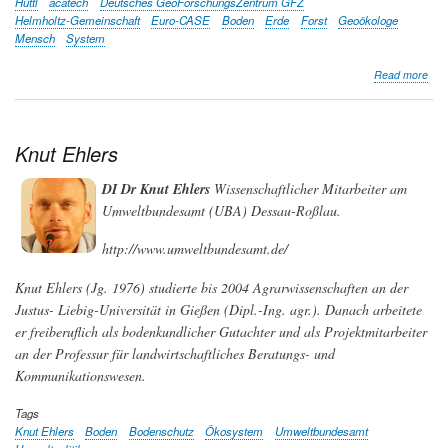
Hüttl
acatech
Deutsches GeoForschungsZentrum GFZ
Helmholtz-Gemeinschaft
Euro-CASE
Boden
Erde
Forst
Geoökologe
Mensch
System
abo
Read more
Rei
F.
Hütt
Knut Ehlers
DI Dr Knut Ehlers
Wissenschaftlicher Mitarbeiter am
Umweltbundesamt (UBA) Dessau-Roßlau.
http://www.umweltbundesamt.de/
Knut Ehlers (Jg. 1976) studierte bis 2004 Agrarwissenschaften an der
Justus- Liebig-Universität in Gießen (Dipl.-Ing. agr.). Danach arbeitete
er freiberuflich als bodenkundlicher Gutachter und als Projektmitarbeiter
an der Professur für landwirtschaftliches Beratungs- und
Kommunikationswesen.
Tags
Knut Ehlers
Boden
Bodenschutz
Ökosystem
Umweltbundesamt