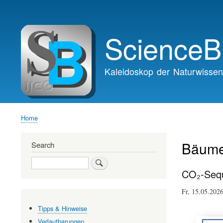
Main
navigation
ScienceB
Kaleidoskop der Naturwissen
Home
Breadcrumb
Bäum
Search
Search
CO₂-Sequ
Fr, 15.05.20
Tipps & Hinweise
Verlautbarungen