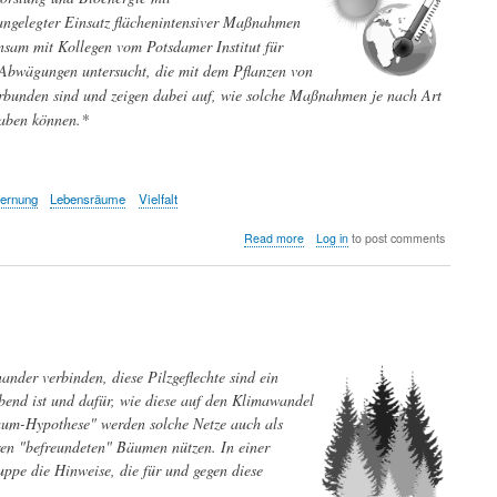
angelegter Einsatz flächenintensiver Maßnahmen
nsam mit Kollegen vom Potsdamer Institut für
Abwägungen untersucht, die mit dem Pflanzen von
rbunden sind und zeigen dabei auf, wie solche Maßnahmen je nach Art
raben können.*
fernung
Lebensräume
Vielfalt
about
Read more
Log in
to post comments
CO₂-
Sequestrierung:
Pflanzen
von
Bäumen
kann
der
nder verbinden, diese Pilzgeflechte sind ein
Umwelt
bend ist und dafür, wie diese auf den Klimawandel
schaden
um-Hypothese" werden solche Netze auch als
–
oder
en "befreundeten" Bäumen nützen. In einer
sie
uppe die Hinweise, die für und gegen diese
schützen