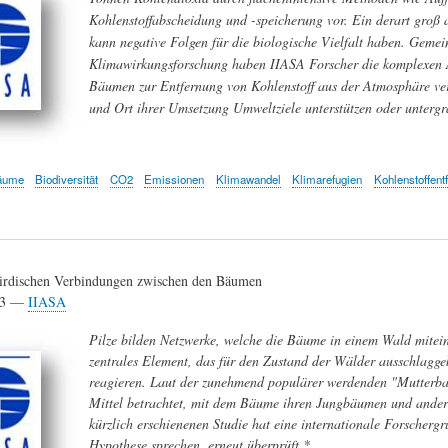
Kohlenstoffabscheidung und -speicherung vor. Ein derart groß 
kann negative Folgen für die biologische Vielfalt haben. Gemei
Klimawirkungsforschung haben IIASA Forscher die komplexen 
Bäumen zur Entfernung von Kohlenstoff aus der Atmosphäre ve
und Ort ihrer Umsetzung Umweltziele unterstützen oder unterg
äume
Biodiversität
CO2
Emissionen
Klimawandel
Klimarefugien
Kohlenstoffent
rirdischen Verbindungen zwischen den Bäumen
23 —
IIASA
Pilze bilden Netzwerke, welche die Bäume in einem Wald miteina
zentrales Element, das für den Zustand der Wälder ausschlagge
reagieren. Laut der zunehmend populärer werdenden "Mutterba
Mittel betrachtet, mit dem Bäume ihren Jungbäumen und ander
kürzlich erschienenen Studie hat eine internationale Forschergr
Hypothese sprechen, erneut überprüft.*