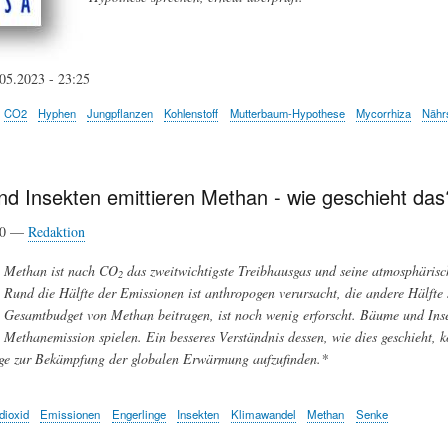
05.2023 - 23:25
CO2
Hyphen
Jungpflanzen
Kohlenstoff
Mutterbaum-Hypothese
Mycorrhiza
Nährs
d Insekten emittieren Methan - wie geschieht das
20 —
Redaktion
Methan ist nach CO
das zweitwichtigste Treibhausgas und seine atmosphärische
2
Rund die Hälfte der Emissionen ist anthropogen verursacht, die andere Hälfte
Gesamtbudget von Methan beitragen, ist noch wenig erforscht. Bäume und Insek
Methanemission spielen. Ein besseres Verständnis dessen, wie dies geschieht,
ege zur Bekämpfung der globalen Erwärmung aufzufinden.*
dioxid
Emissionen
Engerlinge
Insekten
Klimawandel
Methan
Senke