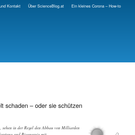
und Kontakt
Über ScienceBlog.at
Ein kleines Corona – How-to
t schaden – oder sie schützen
n, sehen in der Regel den Abbau von Milliarden
orstung und Bioenergie mit