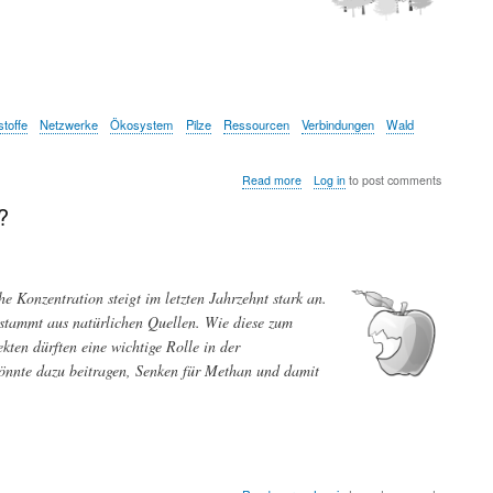
toffe
Netzwerke
Ökosystem
Pilze
Ressourcen
Verbindungen
Wald
about
Read more
Log in
to post comments
Über
?
die
unterirdischen
Verbindungen
zwischen
den
 Konzentration steigt im letzten Jahrzehnt stark an.
Bäumen
 stammt aus natürlichen Quellen. Wie diese zum
ten dürften eine wichtige Rolle in der
 könnte dazu beitragen, Senken für Methan und damit
about