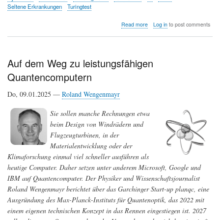
Seltene Erkrankungen
Turingtest
about
Read more
Log in
to post comments
KI
revolutioniert
die
Humangenetik
Auf dem Weg zu leistungsfähigen
Quantencomputern
Do, 09.01.2025 —
Roland Wengenmayr
Sie sollen manche Rechnungen etwa
beim Design von Windrädern und
Flugzeugturbinen, in der
Materialentwicklung oder der
Klimaforschung einmal viel schneller ausführen als
heutige Computer. Daher setzen unter anderem Microsoft, Google und
IBM auf Quantencomputer. Der Physiker und Wissenschaftsjournalist
Roland Wengenmayr berichtet über das Garchinger Start-up planqc, eine
Ausgründung des Max-Planck-Instituts für Quantenoptik, das 2022 mit
einem eigenen technischen Konzept in das Rennen eingestiegen ist. 2027