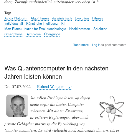
deren Zukunft unabänderlich miteinander verwoben ist.*
Tags
Avida Plattform
Algorithmen
darwinistisch
Evolution
Fitness
Individualität
Künstliche Intelligenz
KI
Max-Planck-Institut für Evolutionsbiologie
Nachkommen
Selektion
Smartphone
Symbiose
Übergänge
about
Read more
Log in
to post comments
Können
Mensch
und
Künstliche
Was Quantencomputer in den nächsten
Intelligenz
Jahren leisten können
zu
einer
symbiotischen
Do, 07.07.2022 —
Roland Wengenmayr
Einheit
werden?
Sie sollen Probleme lösen, an denen
heute sogar die besten Computer
scheitern. Mit dieser Erwartung
investieren Regierungen, aber auch
private Geldgeber massiv in die Entwicklung von
Quantencomputern. Es wird vielleicht noch Jahrzehnte dauern, bis es