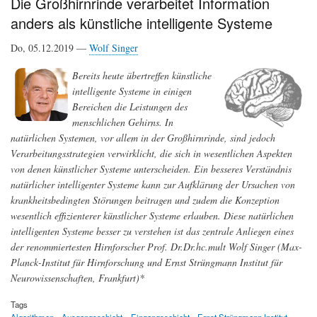
Die Großhirnrinde verarbeitet Information
nächsten
anders als künstliche intelligente Systeme
Jahren
leisten
können
Do, 05.12.2019 —
Wolf Singer
Bereits heute übertreffen künstliche
intelligente Systeme in einigen
Bereichen die Leistungen des
menschlichen Gehirns. In
natürlichen Systemen, vor allem in der Großhirnrinde, sind jedoch
Verarbeitungsstrategien verwirklicht, die sich in wesentlichen Aspekten
von denen künstlicher Systeme unterscheiden. Ein besseres Verständnis
natürlicher intelligenter Systeme kann zur Aufklärung der Ursachen von
krankheitsbedingten Störungen beitragen und zudem die Konzeption
wesentlich effizienterer künstlicher Systeme erlauben. Diese natürlichen
intelligenten Systeme besser zu verstehen ist das zentrale Anliegen eines
der renommiertesten Hirnforscher Prof. Dr.Dr.hc.mult Wolf Singer (Max-
Planck-Institut für Hirnforschung und Ernst Strüngmann Institut für
Neurowissenschaften, Frankfurt)*
Tags
Algorithmen
Ausgangsschicht
Eingangsschicht
Ernst Strüngmann Institut