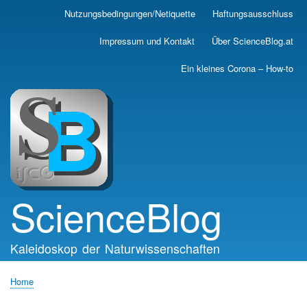
Skip
Nutzungsbedingungen/Netiquette
Haftungsausschluss
Main
to
main
navigation
Impressum und Kontakt
Über ScienceBlog.at
content
Ein kleines Corona – How-to
ScienceBlog
Kaleidoskop der Naturwissenschaften
Home
Breadcrumb