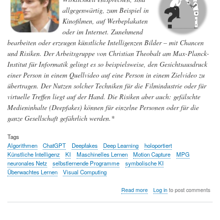
allgegenwärtig, zum Beispiel in
Kinofilmen, auf Werbeplakaten
oder im Internet. Zunehmend
bearbeiten oder erzeugen künstliche Intelligenzen Bilder – mit Chancen
und Risiken. Der Arbeitsgruppe von Christian Theobalt am Max-Planck-
Institut für Informatik gelingt es so beispielsweise, den Gesichtsausdruck
einer Person in einem Quellvideo auf eine Person in einem Zielvideo zu
übertragen. Der Nutzen solcher Techniken für die Filmindustrie oder für
virtuelle Treffen liegt auf der Hand. Die Risiken aber auch: gefälschte
Medieninhalte (Deepfakes) können für einzelne Personen oder für die
ganze Gesellschaft gefährlich werden.*
Tags
Algorithmen
ChatGPT
Deepfakes
Deep Learning
holoportiert
Künstliche Intelligenz
KI
Maschinelles Lernen
Motion Capture
MPG
neuronales Netz
selbstlernende Programme
symbolische KI
Überwachtes Lernen
Visual Computing
about
Read more
Log in
to post comments
Künstliche
Intelligenz:
Wie