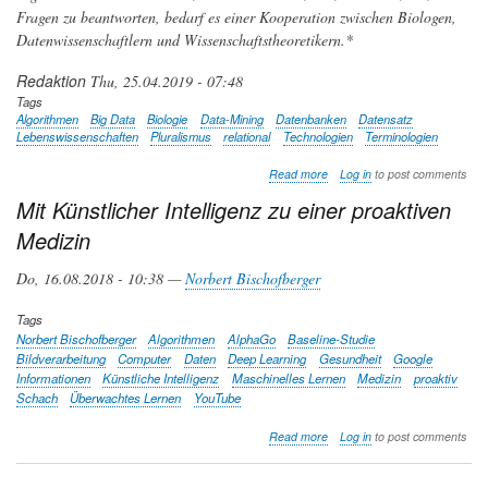
Fragen zu beantworten, bedarf es einer Kooperation zwischen Biologen,
Datenwissenschaftlern und Wissenschaftstheoretikern.*
Redaktion
Thu, 25.04.2019 - 07:48
Tags
Algorithmen
Big Data
Biologie
Data-Mining
Datenbanken
Datensatz
Lebenswissenschaften
Pluralismus
relational
Technologien
Terminologien
about
Read more
Log in
to post comments
Big
Mit Künstlicher Intelligenz zu einer proaktiven
Data
in
Medizin
der
Biologie
Do, 16.08.2018 - 10:38 —
Norbert Bischofberger
-
die
Herausforderungen
Tags
Norbert Bischofberger
Algorithmen
AlphaGo
Baseline-Studie
Bildverarbeitung
Computer
Daten
Deep Learning
Gesundheit
Google
Informationen
Künstliche Intelligenz
Maschinelles Lernen
Medizin
proaktiv
Schach
Überwachtes Lernen
YouTube
about
Read more
Log in
to post comments
Mit
Künstlicher