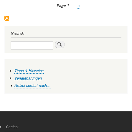
Intelligenz
Page 1
Next
››
zu
Pagination
page
einer
proaktiven
Medizin
Search
Search
Tipps & Hinweise
Verlautbarungen
Artikel sortiert nach…
Contact
FOOTER