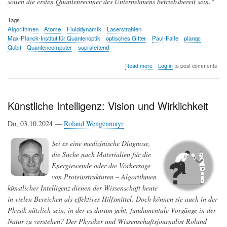
sollen die ersten Quantenrechner des Unternehmens betriebsbereit sein.*
Tags
Algorithmen
Atome
Fluiddynamik
Laserstrahlen
Max-Planck-Institut für Quantenoptik
optisches Gitter
Paul-Falle
planqc
Qubit
Quantencomputer
supraleitend
about
Read more
Log in
to post comments
Auf
dem
Weg
zu
Künstliche Intelligenz: Vision und Wirklichkeit
leistungsfähigen
Quantencomputern
Do, 03.10.2024 —
Roland Wengenmayr
Sei es eine medizinische Diagnose,
die Suche nach Materialien für die
Energiewende oder die Vorhersage
von Proteinstrukturen – Algorithmen
künstlicher Intelligenz dienen der Wissenschaft heute
in vielen Bereichen als effektives Hilfsmittel. Doch können sie auch in der
Physik nützlich sein, in der es darum geht, fundamentale Vorgänge in der
Natur zu verstehen? Der Physiker und Wissenschaftsjournalist Roland