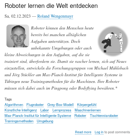
Maschinen
Roboter lernen die Welt entdecken
Bilder
verstehen
Sa, 02.12.2023 —
Roland Wengenmayr
und
erzeugen
Roboter können den Menschen heute
bereits bei manchen alltäglichen
Aufgaben unterstützen. Doch
unbekannte Umgebungen oder auch
kleine Abweichungen in den Aufgaben, auf die sie
trainiert sind, überfordern sie. Damit sie rascher lernen, sich auf Neues
einzustellen, entwickeln die Forschungsgruppen von Michael Mühlebach
und Jörg Stückler am Max-Planck-Institut für Intelligente Systeme in
Tübingen neue Trainingsmethoden für die Maschinen. Ihre Roboter
müssen sich dabei auch im Pingpong oder Bodyflying bewähren.*
Tags
Algorithmen
Flugroboter
Grey-Box-Modell
Körpergefühl
Künstliche Intelligenz
Labor
Lernprozess
Maschinenlernen
Max-Planck-Institut für Intelligente Systeme
Roboter
Tischtennisroboter
Trainingsmethoden
Umgebung
about
Read more
Log in
to post comments