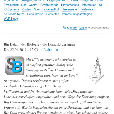
Erregungsmuster
Gehirn
Großhirnrinde
Hirnforschung
Information
KI
KI-Systeme
Knoten
Max-Planck-Institut
Nervenzellen
Netzwerk
neuronale Netze
Schaltkreise
Schichten
Verarbeitungsstrategien
Wolf Singer
about
Read more
Log in
to post comments
Die
Großhirnrinde
verarbeitet
Big Data in der Biologie - die Herausforderungen
Information
anders
Do, 25.04.2019 - 12:03 —
Redaktion
als
künstliche
Mit Hilfe neuester Technologien ist
intelligente
es möglich geworden biologische
Systeme
Vorgänge in Zellen, Organen und
Organismen experimentell im Detail
zu erfassen. Daraus resultieren immer größer
werdende Datensätze - Big Data. Deren
Verfügbarkeit und Nutzbarmachung kann viele Disziplinen der
Lebenswissenschaften umgestalten und neue Wege der Forschung eröffnen.
Big Data werfen aber auch grundlegende, wissenschaftstheoretische
Fragen auf: Was ist beispielsweise ein guter Datensatz, und wie kann aus
Big Data verlässliches Wissen extrahiert werden? Um solche und andere