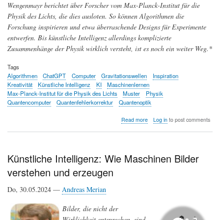
Wengenmayr berichtet über Forscher vom Max-Planck-Institut für die
Physik des Lichts, die dies ausloten. So können Algorithmen die
Forschung inspirieren und etwa überraschende Designs für Experimente
entwerfen. Bis künstliche Intelligenz allerdings komplizierte
Zusammenhänge der Physik wirklich versteht, ist es noch ein weiter Weg.*
Tags
Algorithmen
ChatGPT
Computer
Gravitationswellen
Inspiration
Kreativität
Künstliche Intelligenz
KI
Maschinenlernen
Max-Planck-Institut für die Physik des Lichts
Muster
Physik
Quantencomputer
Quantenfehlerkorrektur
Quantenoptik
about
Read more
Log in
to post comments
Künstliche
Intelligenz:
Vision
und
Künstliche Intelligenz: Wie Maschinen Bilder
Wirklichkeit
verstehen und erzeugen
Do, 30.05.2024 —
Andreas Merian
Bilder, die nicht der
Wirklichkeit entsprechen, sind