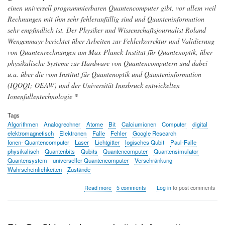
einen universell programmierbaren Quantencomputer gibt, vor allem weil
Rechnungen mit ihm sehr fehleranfällig sind und Quanteninformation
sehr empfindlich ist. Der Physiker und Wissenschaftsjournalist Roland
Wengenmayr berichtet über Arbeiten zur Fehlerkorrektur und Validierung
von Quantenrechnungen am Max-Planck-Institut für Quantenoptik, über
physikalische Systeme zur Hardware von Quantencomputern und dabei
u.a. über die vom Institut für Quantenoptik und Quanteninformation
(IQOQI; OEAW) und der Universität Innsbruck entwickelten
Ionenfallentechnologie *
Tags
Algorithmen
Analogrechner
Atome
Bit
Calciumionen
Computer
digital
elektromagnetisch
Elektronen
Falle
Fehler
Google Research
Ionen- Quantencomputer
Laser
Lichtgitter
logisches Qubit
Paul-Falle
physikalisch
Quantenbits
Qubits
Quantencomputer
Quantensimulator
Quantensystem
universeller Quantencomputer
Verschränkung
Wahrscheinlichkeiten
Zustände
about
Read more
5 comments
Log in
to post comments
Was
Quantencomputer
in
den