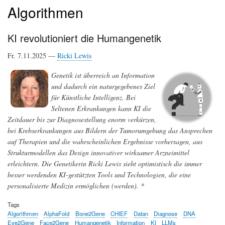
Algorithmen
KI revolutioniert die Humangenetik
Fr. 7.11.2025 —
Ricki Lewis
Genetik ist überreich an Information
und dadurch ein naturgegebenes Ziel
für Künstliche Intelligenz. Bei
Seltenen Erkrankungen kann KI die
Zeitdauer bis zur Diagnosestellung enorm verkürzen,
bei Krebserkrankungen aus Bildern der Tumorumgebung das Ansprechen
auf Therapien und die wahrscheinlichen Ergebnisse vorhersagen, aus
Strukturmodellen das Design innovativer wirksamer Arzneimittel
erleichtern. Die Genetikerin Ricki Lewis sieht optimistisch die immer
besser werdenden KI-gestützten Tools und Technologien, die eine
personalisierte Medizin ermöglichen (werden). *
Tags
Algorithmen
AlphaFold
Bone2Gene
CHIEF
Datan
Diagnose
DNA
Eye2Gene
Face2Gene
Humangenetik
Information
KI
LLMs