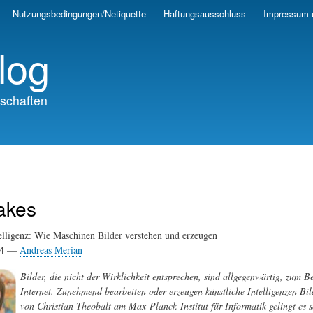
Skip
Nutzungsbedingungen/Netiquette
Haftungsausschluss
Impressum 
to
main
log
content
schaften
akes
elligenz: Wie Maschinen Bilder verstehen und erzeugen
24 —
Andreas Merian
Bilder, die nicht der Wirklichkeit entsprechen, sind allgegenwärtig, zum B
Internet. Zunehmend bearbeiten oder erzeugen künstliche Intelligenzen Bi
von Christian Theobalt am Max-Planck-Institut für Informatik gelingt es s