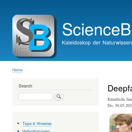
Main
navigation
ScienceB
Kaleidoskop der Naturwissen
Home
Breadcrumb
Deepf
Search
Search
Künstliche Int
Do, 30.05.20
Tipps & Hinweise
Verlautbarungen