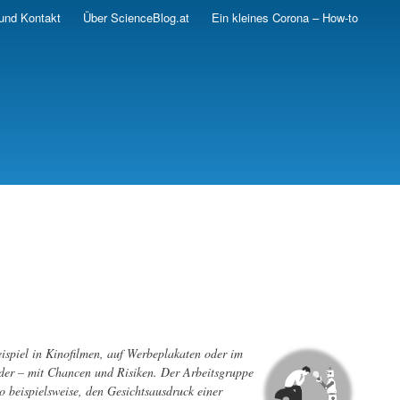
und Kontakt
Über ScienceBlog.at
Ein kleines Corona – How-to
eispiel in Kinofilmen, auf Werbeplakaten oder im
lder – mit Chancen und Risiken. Der Arbeitsgruppe
o beispielsweise, den Gesichtsausdruck einer