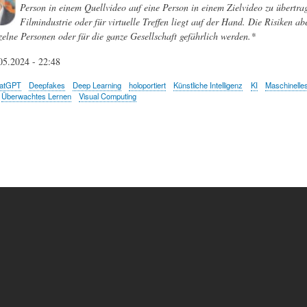
Person in einem Quellvideo auf eine Person in einem Zielvideo zu übertra
Filmindustrie oder für virtuelle Treffen liegt auf der Hand. Die Risiken a
zelne Personen oder für die ganze Gesellschaft gefährlich werden.*
05.2024 - 22:48
atGPT
Deepfakes
Deep Learning
holoportiert
Künstliche Intelligenz
KI
Maschinelle
Überwachtes Lernen
Visual Computing