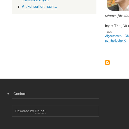
Artikel sortiert nach…
können für ein
inge
Thu, 30.
Tags
Algorithmen
Ch
symbolische KI
Contact
FOOTER
MENU
Powered by
Drupal