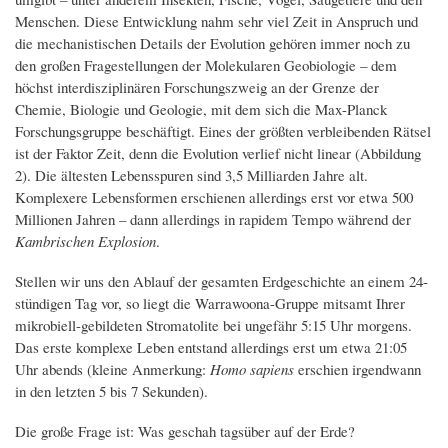
Menschen. Diese Entwicklung nahm sehr viel Zeit in Anspruch und
die mechanistischen Details der Evolution gehören immer noch zu
den großen Fragestellungen der Molekularen Geobiologie – dem
höchst interdisziplinären Forschungszweig an der Grenze der
Chemie, Biologie und Geologie, mit dem sich die Max-Planck
Forschungsgruppe beschäftigt. Eines der größten verbleibenden Rätsel
ist der Faktor Zeit, denn die Evolution verlief nicht linear (Abbildung
2). Die ältesten Lebensspuren sind 3,5 Milliarden Jahre alt.
Komplexere Lebensformen erschienen allerdings erst vor etwa 500
Millionen Jahren – dann allerdings in rapidem Tempo während der
Kambrischen Explosion
.
Stellen wir uns den Ablauf der gesamten Erdgeschichte an einem 24-
stündigen Tag vor, so liegt die Warrawoona-Gruppe mitsamt Ihrer
mikrobiell-gebildeten Stromatolite bei ungefähr 5:15 Uhr morgens.
Das erste komplexe Leben entstand allerdings erst um etwa 21:05
Uhr abends (kleine Anmerkung:
Homo sapiens
erschien irgendwann
in den letzten 5 bis 7 Sekunden).
Die große Frage ist: Was geschah tagsüber auf der Erde?