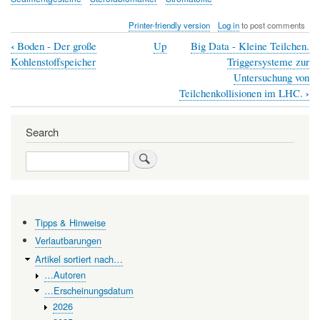
Printer-friendly version
Log in
to post comments
‹
Boden - Der große
Up
Big Data - Kleine Teilchen.
Book
Kohlenstoffspeicher
Triggersysteme zur
traversal
Untersuchung von
›
Teilchenkollisionen im LHC.
links
for
Search
Von
Search
Bakterien
zum
Menschen:
Die
Tipps & Hinweise
Rekonstruktion
Verlautbarungen
Artikel sortiert nach…
der
…Autoren
frühen
…Erscheinungsdatum
Evolution
2026