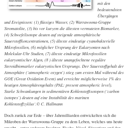
mit den
bedeutendsten
Übergängen
und Ereignissen: (1) flüssiges Wasser, (2) Warrawoona-Gruppe
Stromatolite, (3) bis vor kurzem die ältesten vermuteten Biomarker,
(4) Schwefelisotope deuten auf steigende atmosphärische
Sauerstoffkonzentrationen, (5) älteste eindeutige cyanobakterielle
Mikrofossilien, (6) möglicher Ursprung der Eukaryonten nach
Molekular-Uhr Studien, (7) älteste eindeutige Mikrofossilien
eukaryontischer Algen, (8 ) älteste unangefochtene reguläre
Steroidbiomarker eukaryotischen Ursprungs. Der Sauerstoffgehalt der
Atmosphäre (‘atmospheric oxygen’) stieg zum ersten Mal während des
GOE (Great Oxidation Event) und erreichte möglicherweise 1% des
heutigen Atmosphärengehalts (PAL: present atmospheric level).
Starke Schwankungen in sedimentären Kohlenstoffisotopen (‘carbon
isotopes’) deuten auf eine Instabilität des marinen
Kohlenstoffzyklus‘.© C. Hallmann
Doch zurück zur Erde – über Jahrmilliarden entwickelten sich die
Mikroben der Warrawoona-Gruppe zu dem Leben, welches uns heute
umgibt – unter anderem Insekten, Fische, Vögel, Säugetiere und den