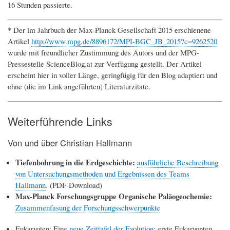
16 Stunden passierte.
* Der im Jahrbuch der Max-Planck Gesellschaft 2015 erschienene
Artikel
http://www.mpg.de/8896172/MPI-BGC_JB_2015?c=9262520
wurde mit freundlicher Zustimmung des Autors und der MPG-
Pressestelle ScienceBlog.at zur Verfügung gestellt. Der Artikel
erscheint hier in voller Länge, geringfügig für den Blog adaptiert und
ohne (die im Link angeführten) Literaturzitate.
Weiterführende Links
Von und über Christian Hallmann
Tiefenbohrung in die Erdgeschichte:
ausführliche Beschreibung
von Untersuchungsmethoden und Ergebnissen des Teams
Hallmann
. (PDF-Download)
Max-Planck Forschungsgruppe Organische Paläogeochemie:
Zusammenfasung der Forschungsschwerpunkte
Eukaryoten: Eine
neue Zeittafel der Evolution
: erste Eukaryonten