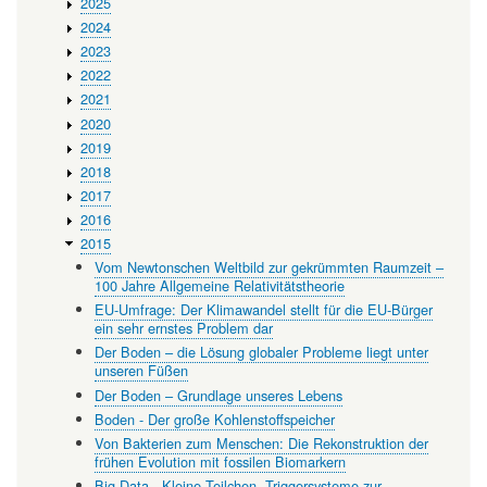
2025
mit
2024
fossilen
2023
Biomarkern
2022
2021
2020
2019
2018
2017
2016
2015
Vom Newtonschen Weltbild zur gekrümmten Raumzeit –
100 Jahre Allgemeine Relativitätstheorie
EU-Umfrage: Der Klimawandel stellt für die EU-Bürger
ein sehr ernstes Problem dar
Der Boden – die Lösung globaler Probleme liegt unter
unseren Füßen
Der Boden – Grundlage unseres Lebens
Boden - Der große Kohlenstoffspeicher
Von Bakterien zum Menschen: Die Rekonstruktion der
frühen Evolution mit fossilen Biomarkern
Big Data - Kleine Teilchen. Triggersysteme zur