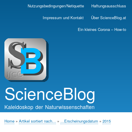
Skip
Nutzungsbedingungen/Netiquette
Haftungsausschluss
Main
to
main
navigation
Impressum und Kontakt
Über ScienceBlog.at
content
Ein kleines Corona – How-to
ScienceBlog
Kaleidoskop der Naturwissenschaften
Home
Artikel sortiert nach…
…Erscheinungsdatum
2015
Breadcrumb