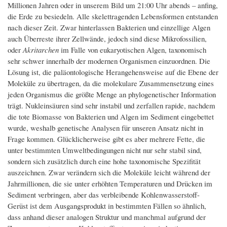
Millionen Jahren oder in unserem Bild um 21:00 Uhr abends – anfing,
die Erde zu besiedeln. Alle skelettragenden Lebensformen entstanden
nach dieser Zeit. Zwar hinterlassen Bakterien und einzellige Algen
auch Überreste ihrer Zellwände, jedoch sind diese Mikrofossilien,
oder
Akritarchen
im Falle von eukaryotischen Algen, taxonomisch
sehr schwer innerhalb der modernen Organismen einzuordnen. Die
Lösung ist, die paläontologische Herangehensweise auf die Ebene der
Moleküle zu übertragen, da die molekulare Zusammensetzung eines
jeden Organismus die größte Menge an phylogenetischer Information
trägt. Nukleinsäuren sind sehr instabil und zerfallen rapide, nachdem
die tote Biomasse von Bakterien und Algen im Sediment eingebettet
wurde, weshalb genetische Analysen für unseren Ansatz nicht in
Frage kommen. Glücklicherweise gibt es aber mehrere Fette, die
unter bestimmten Umweltbedingungen nicht nur sehr stabil sind,
sondern sich zusätzlich durch eine hohe taxonomische Spezifität
auszeichnen. Zwar verändern sich die Moleküle leicht während der
Jahrmillionen, die sie unter erhöhten Temperaturen und Drücken im
Sediment verbringen, aber das verbleibende Kohlenwasserstoff-
Gerüst ist dem Ausgangsprodukt in bestimmten Fällen so ähnlich,
dass anhand dieser analogen Struktur und manchmal aufgrund der