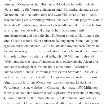
winzigen Mengen solcher Biomarker-Moleküle in uraltem Gestein
höchst anfällig für Verunreinigungen sind. Biomarkersignaturen aus
Gesteinen, die eine halbe, eine und zwei Milliarden Jahre alt sind,
zeigten häufig ein Verteilungsmuster, das dem in sehr jungem Gestein
stark ähnelte (Abbildung 3) – das Leben hätte sich demnach sehr früh
sehr schnell entwickelt und aufgefächert. Zusammen mit
amerikanischen und australischen Kollegen erbohrte Hallmann sehr
altes Gestein unter äußerst sauberen Bedingungen. Seine Analysen
ergeben ein leicht anderes Bild: Die ältesten molekularen Überreste
von marinen Algen, zum Beispiel, stammen nicht aus der Zeit um 2,5
Milliarden Jahren, sondern sind lediglich 750 Millionen Jahre alt
(Abbildung 2), was darauf hindeutet, dass eukaryotische Algen erst
dann eine ökologisch relevante Rolle einnahmen. Außerdem
unterscheidet sich das Verteilungsmuster von Steroiden – Moleküle,
welche hochspezifisch für alle Eukaryonten sind, sowohl für marine
Algen als auch für uns Menschen – zu dem Zeitpunkt stark vom
Verteilungsmuster, welches in Gesteinen der letzten 550 Millionen
Jahre, also nach der Kambrischen Explosion, vorherrscht (Abbildung
4). Somit ändert sich allmählich das Bild der frühen Evolution des
Lebens und in kleinen Schritten wird deutlich, was in den fehlenden