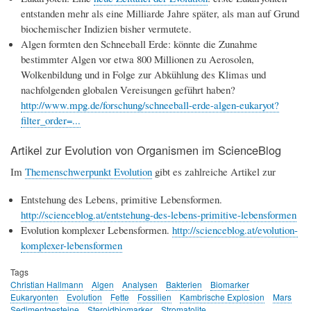
entstanden mehr als eine Milliarde Jahre später, als man auf Grund
biochemischer Indizien bisher vermutete.
Algen formten den Schneeball Erde: könnte die Zunahme
bestimmter Algen vor etwa 800 Millionen zu Aerosolen,
Wolkenbildung und in Folge zur Abkühlung des Klimas und
nachfolgenden globalen Vereisungen geführt haben?
http://www.mpg.de/forschung/schneeball-erde-algen-eukaryot?
filter_order=...
Artikel zur Evolution von Organismen im ScienceBlog
Im
Themenschwerpunkt Evolution
gibt es zahlreiche Artikel zur
Entstehung des Lebens, primitive Lebensformen.
http://scienceblog.at/entstehung-des-lebens-primitive-lebensformen
Evolution komplexer Lebensformen.
http://scienceblog.at/evolution-
komplexer-lebensformen
Tags
Christian Hallmann
Algen
Analysen
Bakterien
Biomarker
Eukaryonten
Evolution
Fette
Fossilien
Kambrische Explosion
Mars
Sedimentgesteine
Steroidbiomarker
Stromatolite