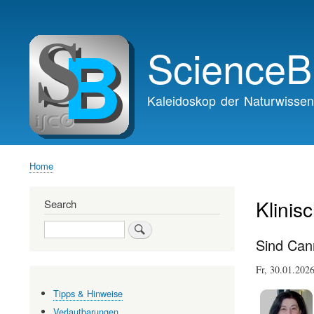
Main
navigation
ScienceB
Kaleidoskop der Naturwissen
Home
Breadcrumb
Klinis
Search
Search
Sind Cann
Fr, 30.01.20
Tipps & Hinweise
Verlautbarungen