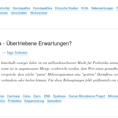
ilmittel
Homöopathie
Homöopathika
Klinische Studien
Kritik
Nebenwirkungen
dünnen
Verschütteln
Wirksamkeit
ka - Übertriebene Erwartungen?
23 —
Inge Schuster
Innerhalb weniger Jahre ist ein milliardenschwerer Markt für Probiotika entst
wenn sie in angemessener Menge verabreicht werden, dem Wirt einen gesundhe
verspricht, dass solche "guten" Mikroorganismen eine "gestörte" Darmflora ve
verhindern oder heilen können. Für diese Behauptungen fehlt größtenteils ein s
ien
Cochrane
Colon
Darm
DNA
Dysbiose
Human Microbiome Project
Mikroo
ilze
Probiotika
Sequenzierung
Speisebrei