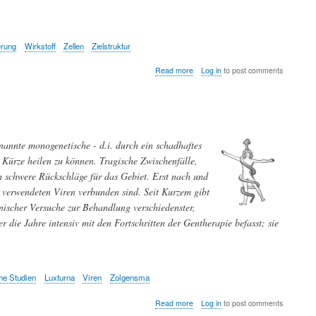
Jahren
freigegeben
erung
Wirkstoff
Zellen
Zielstruktur
about
Read more
Log in
to post comments
Wenn
das
angepeilte
Target
nicht
das
enannte monogenetische - d.i. durch ein schadhaftes
tatsächliche
Target
 Kürze heilen zu können. Tragische Zwischenfälle,
ist
h schwere Rückschläge für das Gebiet. Erst nach und
-
n verwendeten Viren verbunden sind. Seit Kurzem gibt
ein
Grund
inischer Versuche zur Behandlung verschiedenster,
für
 die Jahre intensiv mit den Fortschritten der Gentherapie befasst; sie
das
klinische
Scheitern
von
Wirkstoffen
he Studien
Luxturna
Viren
Zolgensma
gegen
Krebs
about
Read more
Log in
to post comments
Gentherapie