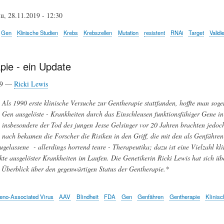
u, 28.11.2019 - 12:30
Gen
Klinische Studien
Krebs
Krebszellen
Mutation
resistent
RNAi
Target
Validi
pie - ein Update
19 —
Ricki Lewis
Als 1990 erste klinische Versuche zur Gentherapie stattfanden, hoffte man sog
Gen ausgelöste - Krankheiten durch das Einschleusen funktionsfähiger Gene in
insbesondere der Tod des jungen Jesse Gelsinger vor 20 Jahren brachten jedoc
nach bekamen die Forscher die Risiken in den Griff, die mit den als Genfähre
zugelassene - allerdings horrend teure - Therapeutika; dazu ist eine Vielzahl kl
te ausgelöster Krankheiten im Laufen. Die Genetikerin Ricki Lewis hat sich über
n Überblick über den gegenwärtigen Status der Gentherapie.*
eno-Associated Virus
AAV
Blindheit
FDA
Gen
Genfähren
Gentherapie
Klinisc