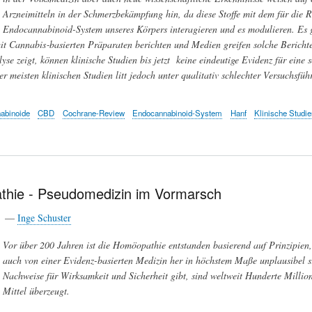
Arzneimitteln in der Schmerzbekämpfung hin, da diese Stoffe mit dem für die 
Endocannabinoid-System unseres Körpers interagieren und es modulieren. Es g
t Cannabis‐basierten Präparaten berichten und Medien greifen solche Berichte
se zeigt, können klinische Studien bis jetzt keine eindeutige Evidenz für eine 
er meisten klinischen Studien litt jedoch unter qualitativ schlechter Versuchsfü
abinoide
CBD
Cochrane-Review
Endocannabinoid-System
Hanf
Klinische Studi
hie - Pseudomedizin im Vormarsch
23 —
Inge Schuster
Vor über 200 Jahren ist die Homöopathie entstanden basierend auf Prinzipien, 
auch von einer Evidenz-basierten Medizin her in höchstem Maße unplausibel sin
Nachweise für Wirksamkeit und Sicherheit gibt, sind weltweit Hunderte Milli
Mittel überzeugt.