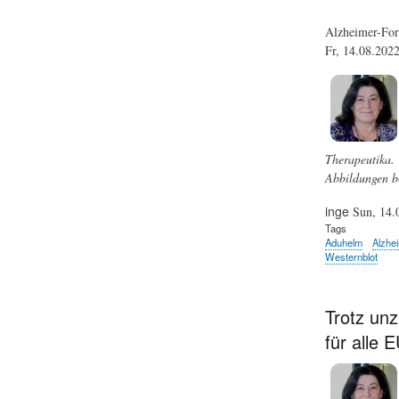
Alzheimer-Fors
Fr, 14.08.20
Therapeutika. 
Abbildungen be
inge
Sun, 14.
Tags
Aduhelm
Alzhe
Westernblot
Trotz un
für alle 