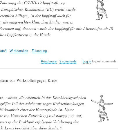
sein
Zulassung des COVID-19 Impfstoffs von
r Europäischen Kommission (EC) erteilt wurde
ntlich billiger , ist der Impfstoff auch für
 die eingereichten klinischen Studien weisen
ersonen auf, dennoch wurde der Impfstoff für alle Altersstufen ab 18
llos Impfkritikern in die Hände.
stoff
Wirksamkeit
Zulassung
about
Read more
2 comments
Log in
to post comments
Trotz
unzureichender
Wirksamkeitsdaten
heitern von Wirkstoffen gegen Krebs
für
ältere/kranke
Bevölkerungsgruppen:
AstraZeneca-
s - voraus, die essentiell in das Krankheitsgeschehen
Impfstoff
rgrößte Teil der solcherart gegen Krebserkrankungen
für
 Wirksamkeit einer der Hauptgründe ist. Unter
alle
EU-
e von klinischen Entwicklungssubstanzen nun auf,
Bürger
eits in der Präklinik erfolgende Validierung der
ab
ki Lewis berichtet über diese Studie.*
18