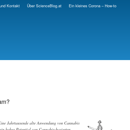
und Kontakt
Über ScienceBlog.at
Ein kleines Corona – How-to
sam?
 Eine Jahrtausende alte Anwendung von Cannabis
 ein hohes Potential von Cannabis-basierten