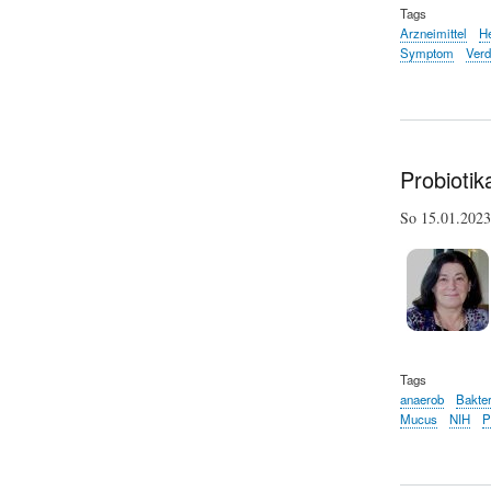
Tags
Arzneimittel
He
Symptom
Ver
Probioti
So 15.01.20
Tags
anaerob
Bakter
Mucus
NIH
P