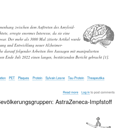
-
Übertriebene
Erwartungen?
mmenhang zwischen dem Auftreten des Amyloid-
te, erregte enormes Interesse, da sie eine
ar. Der mehr als 3000 Mal zitierte Artikel wurde
chung und Entwicklung neuer Alzheimer-
ihe darauf folgender Arbeiten ihre Aussagen mit manipulierten
n Ende Juli 2022 einen langen, bestürzenden Bericht gebracht [1].
tion
PET
Plaques
Protein
Sylvain Lesne
Tau-Protein
Theapeutika
about
Read more
Log in
to post comments
Alzheimer-
Bevölkerungsgruppen: AstraZeneca-Impfstoff
Forschung
-
richtungsweisende
Studien
dürften
gefälscht