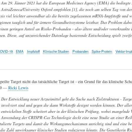
Am 29. Jänner 2021 hat die European Medicines Agency (EMA) die bedingte 
AstraZeneca/University Oxford empfohlen [1], die noch am selben Tag von de
xis viel leichter anwendbar als die bereits zugelassenen mRNA-Impfstoffe und wese
gionen tauglich und für ärmere Gesundheitssysteme leistbar. Das Problem dabei:
einen geringen Anteil an Risiko-Probanden - also ältere und/oder vorerkrankte P
sen. Diese, auf unzureichender Datenlage basierende Entscheidung spielt zweife
OVID-19
EMA
Impfstoff
Klinische Studien
Probanden
Spike-Protein
Vektor-Impf
eilte Target nicht das tatsächliche Target ist - ein Grund für das klinische Sc
19 —
Ricki Lewis
Der Entwicklung neuer Arzneimittel geht die Suche nach Zielstrukturen - Target
involviert sind und gegen die dann Wirkstoffe designt werden können. Der alle
entwickelten Stoffe scheitert aber in der klinischen Prüfung, wobei mangelnde
Anwendung der CRISPR-Cas Technologie deckt eine neue Studie an einer Reih
tulierte Targets und damit die Wirkungsmechanismen unrichtig sind und eine ber
 die Zahl unwirksamer klinischer Studien reduzieren könnte. Die Genetikerin Ric