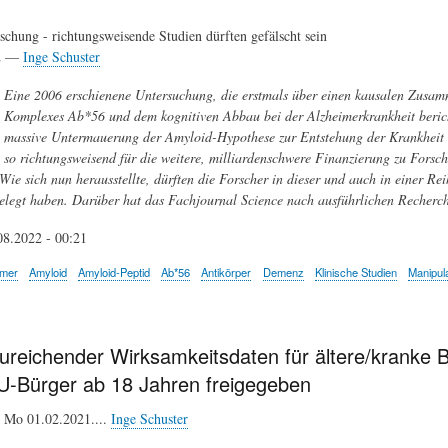
chung - richtungsweisende Studien dürften gefälscht sein
22 —
Inge Schuster
Eine 2006 erschienene Untersuchung, die erstmals über einen kausalen Zusa
Komplexes Ab*56 und dem kognitiven Abbau bei der Alzheimerkrankheit berichte
massive Untermauerung der Amyloid-Hypothese zur Entstehung der Krankheit w
so richtungsweisend für die weitere, milliardenschwere Finanzierung zu Fors
Wie sich nun herausstellte, dürften die Forscher in dieser und auch in einer Re
legt haben. Darüber hat das Fachjournal Science nach ausführlichen Recherche
08.2022 - 00:21
imer
Amyloid
Amyloid-Peptid
Ab*56
Antikörper
Demenz
Klinische Studien
Manipula
zureichender Wirksamkeitsdaten für ältere/kranke 
EU-Bürger ab 18 Jahren freigegeben
Mo 01.02.2021....
Inge Schuster