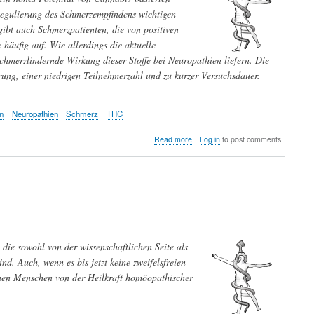
Regulierung des Schmerzempfindens wichtigen
ibt auch Schmerzpatienten, die von positiven
 häufig auf.
Wie allerdings die aktuelle
schmerzlindernde Wirkung dieser Stoffe bei Neuropathien liefern. Die
hrung, einer niedrigen Teilnehmerzahl und zu kurzer Versuchsdauer.
en
Neuropathien
Schmerz
THC
about
Read more
Log in
to post comments
Sind
Cannabis-
basierte
Arzneimittel
bei
Neuropathien
wirksam?
die sowohl von der wissenschaftlichen Seite als
d. Auch, wenn es bis jetzt keine zweifelsfreien
onen Menschen von der Heilkraft homöopathischer