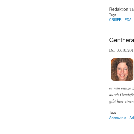
Redaktion
Th
Tags
CRISPR
FDA
Genthera
Do, 03.10.20
es nun einige 
durch Gendefek
gibt hier eine
Tags
Adenovirus
Ad