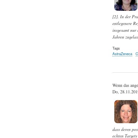
[2]. In der Pra
entlegenere Re
insgesamt nur 
Jahren zugelas
Tags
AstraZeneca
C
Wenn das angep
Do, 28.11.20
dass deren pos
echten Targets