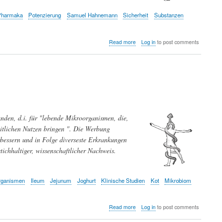
Pharmaka
Potenzierung
Samuel Hahnemann
Sicherheit
Substanzen
about
Read more
Log in
to post comments
Homöopathie
-
Pseudomedizin
im
Vormarsch
anden, d.i. für "lebende Mikroorganismen, die,
itlichen Nutzen bringen ". Die Werbung
rbessern und in Folge diverseste Erkrankungen
tichhaltiger, wissenschaftlicher Nachweis.
rganismen
Ileum
Jejunum
Joghurt
Klinische Studien
Kot
Mikrobiom
about
Read more
Log in
to post comments
Probiotika