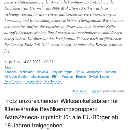
massive Untermauerung der Amyloid-Hypothese zur Entstehung der
Krankheit war. Der mehr als 3000 Mal zitierte Artikel wurde so
richtungsweisend für die weitere, milliardenschwere Finanzierung zu
Forschung und Entwicklung neuer Alzheimer-Therapeutika. Wie sich nun
herausstellte, dürften die Forscher in dieser und auch in einer Reihe
darauf folgender Arbeiten ihre Aussagen mit manipulierten Abbildungen
belegt haben. Darüber hat das Fachjournal Science nach ausführlichen
Recherchen Ende Juli 2022 einen langen, bestürzenden Bericht gebracht
[1].
inge
Sun, 14.08.2022 - 00:21
Tags
Aduhelm
Alzheimer
Amyloid
Amyloid-Peptid
Ab*56
Antikörper
Demenz
Klinische Studien
Manipulation
PET
Plaques
Protein
Sylvain Lesne
Tau-Protein
Theapeutika
Westernblot
about
Read more
Log in
to post comments
Alzheimer-
Trotz unzureichender Wirksamkeitsdaten für
Forschung
-
ältere/kranke Bevölkerungsgruppen:
richtungsweisende
Studien
AstraZeneca-Impfstoff für alle EU-Bürger ab
dürften
18 Jahren freigegeben
gefälscht
sein