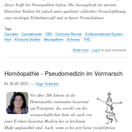
dieser Stoffe bei Neuropathien liefern. Die Aussagekraft der meisten
klinischen Studien litt jedoch unter qualitativ schlechter Versuchsführung,
einer niedrigen Teilnehmerzahl und zu kurzer Versuchsdauer.
Tags
Cannabis
Cannabinoide
CBD
Cochrane-Review
Endocannabinoid-System
Hanf
Klinische Studien
Neuropathien
Schmerz
THC
about
Read more
Log in
to post comments
Sind
Cannabis-
basierte
Arzneimittel
Homöopathie - Pseudomedizin im Vormarsch
bei
Neuropathien
Fr 26.05.2023 —
Inge Schuster
wirksam?
Vor über 200 Jahren ist die
Homöopathie entstanden basierend
auf Prinzipien, die sowohl von der
wissenschaftlichen Seite als auch von
einer Evidenz-basierten Medizin her in höchstem
Maße unplausibel sind. Auch, wenn es bis jetzt keine zweifelsfreien