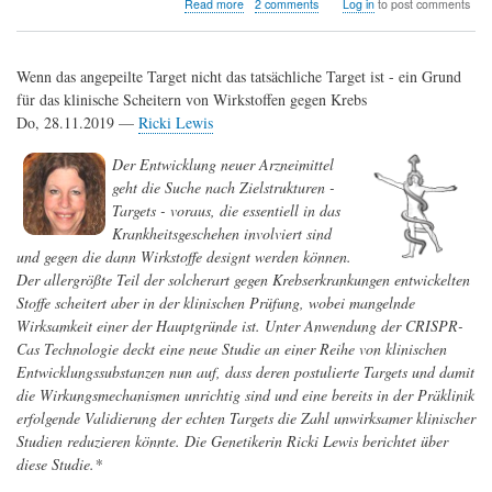
about
Read more
2 comments
Log in
to post comments
Trotz
unzureichender
Wirksamkeitsdaten
Wenn das angepeilte Target nicht das tatsächliche Target ist - ein Grund
für
ältere/kranke
für das klinische Scheitern von Wirkstoffen gegen Krebs
Bevölkerungsgruppen:
Do, 28.11.2019 —
Ricki Lewis
AstraZeneca-
Impfstoff
Der Entwicklung neuer Arzneimittel
für
geht die Suche nach Zielstrukturen -
alle
EU-
Targets - voraus, die essentiell in das
Bürger
Krankheitsgeschehen involviert sind
ab
und gegen die dann Wirkstoffe designt werden können.
18
Der allergrößte Teil der solcherart gegen Krebserkrankungen entwickelten
Jahren
Stoffe scheitert aber in der klinischen Prüfung, wobei mangelnde
freigegeben
Wirksamkeit einer der Hauptgründe ist. Unter Anwendung der CRISPR-
Cas Technologie deckt eine neue Studie an einer Reihe von klinischen
Entwicklungssubstanzen nun auf, dass deren postulierte Targets und damit
die Wirkungsmechanismen unrichtig sind und eine bereits in der Präklinik
erfolgende Validierung der echten Targets die Zahl unwirksamer klinischer
Studien reduzieren könnte. Die Genetikerin Ricki Lewis berichtet über
diese Studie.*