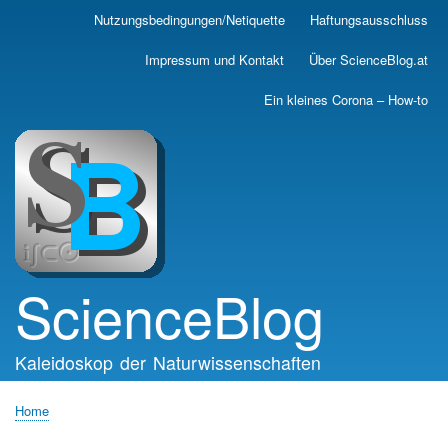
Skip
Nutzungsbedingungen/Netiquette
Haftungsausschluss
Main
to
main
navigation
Impressum und Kontakt
Über ScienceBlog.at
content
Ein kleines Corona – How-to
ScienceBlog
Kaleidoskop der Naturwissenschaften
Home
Breadcrumb