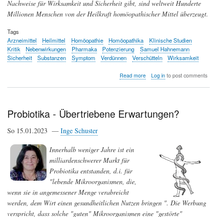
Nachweise für Wirksamkeit und Sicherheit gibt, sind weltweit Hunderte
Millionen Menschen von der Heilkraft homöopathischer Mittel überzeugt.
Tags
Arzneimittel
Heilmittel
Homöopathie
Homöopathika
Klinische Studien
Kritik
Nebenwirkungen
Pharmaka
Potenzierung
Samuel Hahnemann
Sicherheit
Substanzen
Symptom
Verdünnen
Verschütteln
Wirksamkeit
about
Read more
Log in
to post comments
Homöopathie
-
Pseudomedizin
im
Probiotika - Übertriebene Erwartungen?
Vormarsch
So 15.01.2023 —
Inge Schuster
Innerhalb weniger Jahre ist ein
milliardenschwerer Markt für
Probiotika entstanden, d.i. für
"lebende Mikroorganismen, die,
wenn sie in angemessener Menge verabreicht
werden, dem Wirt einen gesundheitlichen Nutzen bringen ". Die Werbung
verspricht, dass solche "guten" Mikroorganismen eine "gestörte"