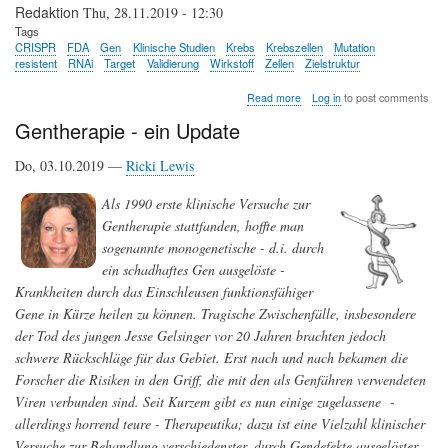
Redaktion
Thu, 28.11.2019 - 12:30
Tags
CRISPR
FDA
Gen
Klinische Studien
Krebs
Krebszellen
Mutation
resistent
RNAi
Target
Validierung
Wirkstoff
Zellen
Zielstruktur
about
Read more
Log in
to post comments
Wenn
Gentherapie - ein Update
das
angepeilte
Target
Do, 03.10.2019 —
Ricki Lewis
nicht
das
Als 1990 erste klinische Versuche zur
tatsächliche
Target
Gentherapie stattfanden, hoffte man
ist
sogenannte monogenetische - d.i. durch
-
ein schadhaftes Gen ausgelöste -
ein
Grund
Krankheiten durch das Einschleusen funktionsfähiger
für
Gene in Kürze heilen zu können. Tragische Zwischenfälle, insbesondere
das
der Tod des jungen Jesse Gelsinger vor 20 Jahren brachten jedoch
klinische
Scheitern
schwere Rückschläge für das Gebiet. Erst nach und nach bekamen die
von
Forscher die Risiken in den Griff, die mit den als Genfähren verwendeten
Wirkstoffen
gegen
Viren verbunden sind. Seit Kurzem gibt es nun einige zugelassene -
Krebs
allerdings horrend teure - Therapeutika; dazu ist eine Vielzahl klinischer
Versuche zur Behandlung verschiedenster, durch Gendefekte ausgelöster