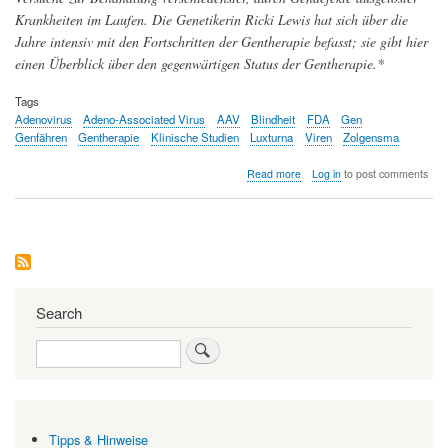
Krankheiten im Laufen. Die Genetikerin Ricki Lewis hat sich über die
Jahre intensiv mit den Fortschritten der Gentherapie befasst; sie gibt hier
einen Überblick über den gegenwärtigen Status der Gentherapie.*
Tags
Adenovirus
Adeno-Associated Virus
AAV
Blindheit
FDA
Gen
Genfähren
Gentherapie
Klinische Studien
Luxturna
Viren
Zolgensma
about
Read more
Log in
to post comments
Gentherapie
-
ein
Update
Search
Search
Tipps & Hinweise