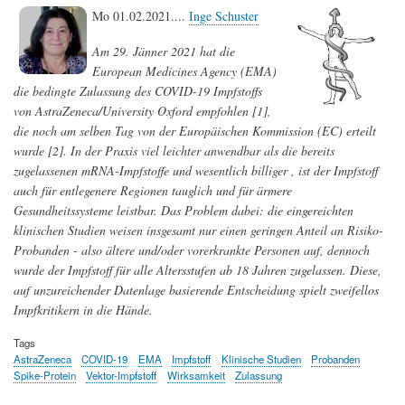
Mo 01.02.2021....
Inge Schuster
Am 29. Jänner 2021 hat die
European Medicines Agency (EMA)
die bedingte Zulassung des COVID-19 Impfstoffs
von AstraZeneca/University Oxford empfohlen [1],
die noch am selben Tag von der Europäischen Kommission (EC) erteilt
wurde [2]. In der Praxis viel leichter anwendbar als die bereits
zugelassenen mRNA-Impfstoffe und wesentlich billiger , ist der Impfstoff
auch für entlegenere Regionen tauglich und für ärmere
Gesundheitssysteme leistbar. Das Problem dabei: die eingereichten
klinischen Studien weisen insgesamt nur einen geringen Anteil an Risiko-
Probanden - also ältere und/oder vorerkrankte Personen auf, dennoch
wurde der Impfstoff für alle Altersstufen ab 18 Jahren zugelassen. Diese,
auf unzureichender Datenlage basierende Entscheidung spielt zweifellos
Impfkritikern in die Hände.
Tags
AstraZeneca
COVID-19
EMA
Impfstoff
Klinische Studien
Probanden
Spike-Protein
Vektor-Impfstoff
Wirksamkeit
Zulassung