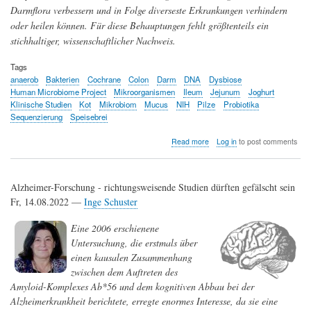
Darmflora verbessern und in Folge diverseste Erkrankungen verhindern
oder heilen können. Für diese Behauptungen fehlt größtenteils ein
stichhaltiger, wissenschaftlicher Nachweis.
Tags
anaerob
Bakterien
Cochrane
Colon
Darm
DNA
Dysbiose
Human Microbiome Project
Mikroorganismen
Ileum
Jejunum
Joghurt
Klinische Studien
Kot
Mikrobiom
Mucus
NIH
Pilze
Probiotika
Sequenzierung
Speisebrei
about
Read more
Log in
to post comments
Probiotika
-
Übertriebene
Alzheimer-Forschung - richtungsweisende Studien dürften gefälscht sein
Erwartungen?
Fr, 14.08.2022 —
Inge Schuster
Eine 2006 erschienene
Untersuchung, die erstmals über
einen kausalen Zusammenhang
zwischen dem Auftreten des
Amyloid-Komplexes Ab*56 und dem kognitiven Abbau bei der
Alzheimerkrankheit berichtete, erregte enormes Interesse, da sie eine