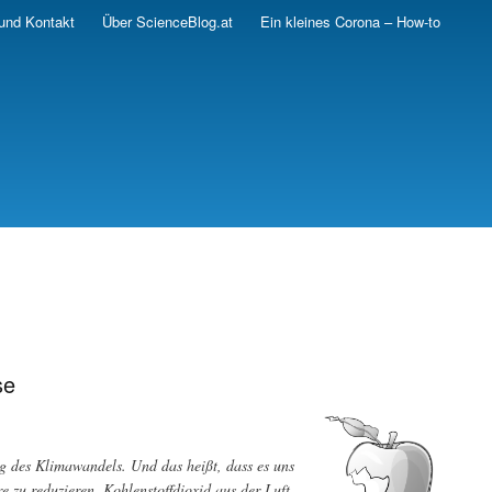
und Kontakt
Über ScienceBlog.at
Ein kleines Corona – How-to
se
 des Klimawandels. Und das heißt, dass es uns
 zu reduzieren. Kohlenstoffdioxid aus der Luft