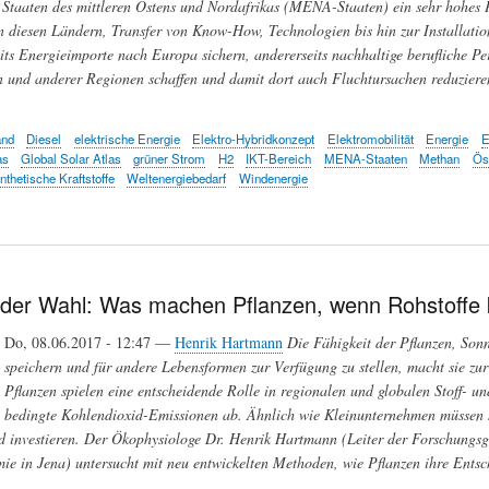
 Staaten des mittleren Ostens und Nordafrikas (MENA-Staaten) ein sehr hohes 
in diesen Ländern, Transfer von Know-How, Technologien bis hin zur Installatio
its Energieimporte nach Europa sichern, andererseits nachhaltige berufliche Pe
und anderer Regionen schaffen und damit dort auch Fluchtursachen reduziere
and
Diesel
elektrische Energie
Elektro-Hybridkonzept
Elektromobilität
Energie
E
as
Global Solar Atlas
grüner Strom
H2
IKT-Bereich
MENA-Staaten
Methan
Ös
nthetische Kraftstoffe
Weltenergiebedarf
Windenergie
 der Wahl: Was machen Pflanzen, wenn Rohstoffe
Do, 08.06.2017 - 12:47 —
Henrik Hartmann
Die Fähigkeit der Pflanzen, Son
speichern und für andere Lebensformen zur Verfügung zu stellen, macht sie zu
Pflanzen spielen eine entscheidende Rolle in regionalen und globalen Stoff- u
bedingte Kohlendioxid-Emissionen ab. Ähnlich wie Kleinunternehmen müssen si
d investieren. Der Ökophysiologe Dr. Henrik Hartmann (Leiter der Forschungsg
ie in Jena) untersucht mit neu entwickelten Methoden, wie Pflanzen ihre Entsc