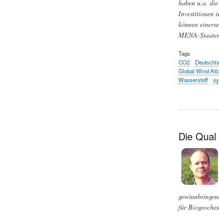
haben u.a. die
Investitionen 
können einerse
MENA-Staaten 
Tags
CO2
Deutschl
Global Wind Atl
Wasserstoff
sy
Die Qual
gewinnbringen
für Biogeochem