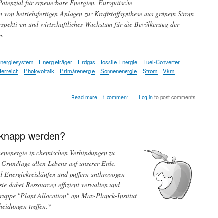
Potenzial für erneuerbare Energien. Europäische
n von betriebsfertigen Anlagen zur Kraftstoffsynthese aus grünem Strom
rspektiven und wirtschaftliches Wachstum für die Bevölkerung der
n.
nergiesystem
Energieträger
Erdgas
fossile Energie
Fuel-Converter
terreich
Photovoltaik
Primärenergie
Sonnenenergie
Strom
Vkm
about
Read more
1 comment
Log in
to post comments
Die
trügerische
Illusion
der
 knapp werden?
Energiewende
-
nenenergie in chemischen Verbindungen zu
woher
r Grundlage allen Lebens auf unserer Erde.
soll
genug
nd Energiekreisläufen und puffern anthropogen
grüner
e dabei Ressourcen effizient verwalten und
Strom
ruppe "Plant Allocation" am Max-Planck-Institut
kommen?
heidungen treffen.*