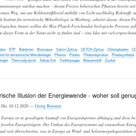
onnenenergie nutzbar machen – diesen Prozess beherrschen Pflanzen bereits seit 
einen Weg, um aus Kohlenstoffdioxid mithilfe von Licht nachhaltig Rohstoffe 
Institut für terrestrische Mikrobiologie in Marburg, arbeitet daran, diesen Pr
ologischen Ansatz wollen die Max-Planck-Forschenden biologische Prozesse jed
in dieser Form in der Natur nicht zu finden sind – eine Idee mit vielversprechen
äre
ATP
Bakterien
Biomasse
Calvin-Zyklus
CETCH-Zyklus
Chloroplasten
C
tut für terrestrische Mikrobiologie
Pflanze
Photon
Photorespiration
Photosynthese
logie
Thermodynamik
Tobias Erb
Treibhausgas
Wasserstoff
Zucker
erische Illusion der Energiewende - woher soll ge
Do, 10.12.2020 —
Georg Brasseur
Europa ist in gewaltigem Ausmaß von Energieimporten abhängig und diese be
fossilen Energieträgern. Der Umbau des Energiesystems auf erneuerbare Ene
 und weit überschreiten, was in Europa an Wind- und Solarenergiekapazitäten e