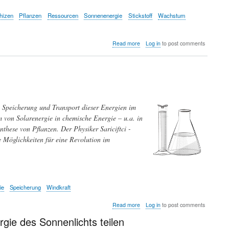
hizen
Pflanzen
Ressourcen
Sonnenenergie
Stickstoff
Wachstum
about
Read more
Log in
to post comments
Die
Qual
der
Wahl:
Was
machen
Pflanzen,
 Speicherung und Transport dieser Energien im
wenn
von Solarenergie in chemische Energie – u.a. in
Rohstoffe
nthese von Pflanzen. Der Physiker Sariciftci -
knapp
werden?
e Möglichkeiten für eine Revolution im
ie
Speicherung
Windkraft
about
Read more
Log in
to post comments
Erzeugung
ie des Sonnenlichts teilen
und
Speicherung