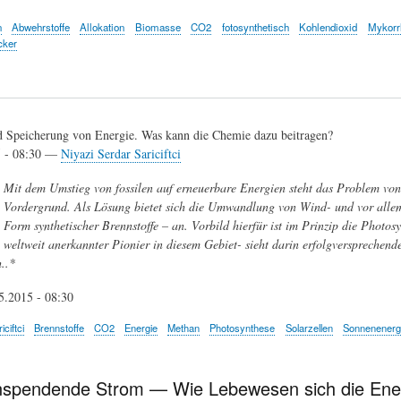
n
Abwehrstoffe
Allokation
Biomasse
CO2
fotosynthetisch
Kohlendioxid
Mykorr
cker
 Speicherung von Energie. Was kann die Chemie dazu beitragen?
5 - 08:30 —
Niyazi Serdar Sariciftci
Mit dem Umstieg von fossilen auf erneuerbare Energien steht das Problem von
Vordergrund. Als Lösung bietet sich die Umwandlung von Wind- und vor allem 
Form synthetischer Brennstoffe – an. Vorbild hierfür ist im Prinzip die Photosy
weltweit anerkannter Pionier in diesem Gebiet- sieht darin erfolgversprechend
..*
5.2015 - 08:30
ciftci
Brennstoffe
CO2
Energie
Methan
Photosynthese
Solarzellen
Sonnenenerg
nspendende Strom — Wie Lebewesen sich die Energ