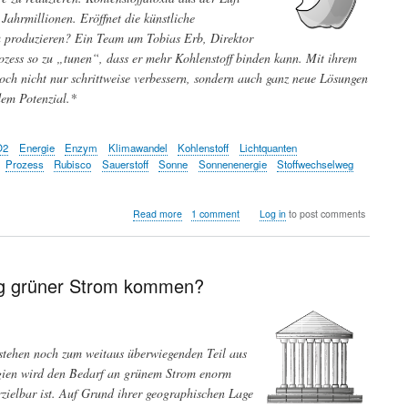
Jahrmillionen. Eröffnet die künstliche
zu produzieren? Ein Team um Tobias Erb, Direktor
ozess so zu „tunen“, dass er mehr Kohlenstoff binden kann. Mit ihrem
och nicht nur schrittweise verbessern, sondern auch ganz neue Lösungen
dem Potenzial.*
O2
Energie
Enzym
Klimawandel
Kohlenstoff
Lichtquanten
Prozess
Rubisco
Sauerstoff
Sonne
Sonnenenergie
Stoffwechselweg
about
Read more
1 comment
Log in
to post comments
Grünes
Tuning
-
auf
nug grüner Strom kommen?
dem
Weg
zur
künstlichen
stehen noch zum weitaus überwiegenden Teil aus
Photosynthese
rgien wird den Bedarf an grünem Strom enorm
rzielbar ist. Auf Grund ihrer geographischen Lage