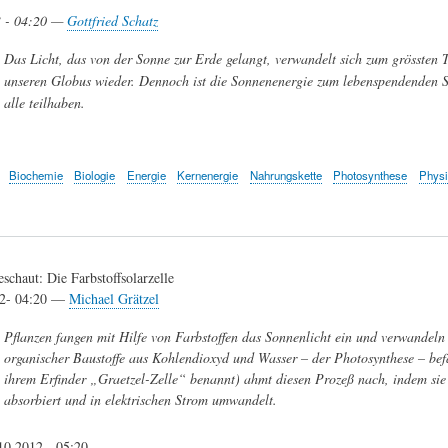
3 - 04:20 —
Gottfried Schatz
Das Licht, das von der Sonne zur Erde gelangt, verwandelt sich zum grössten T
unseren Globus wieder. Dennoch ist die Sonnenenergie zum lebenspendenden S
alle teilhaben.
Biochemie
Biologie
Energie
Kernenergie
Nahrungskette
Photosynthese
Phys
schaut: Die Farbstoffsolarzelle
12- 04:20 —
Michael Grätzel
Pflanzen fangen mit Hilfe von Farbstoffen das Sonnenlicht ein und verwandeln 
organischer Baustoffe aus Kohlendioxyd und Wasser – der Photosynthese – befä
ihrem Erfinder „Graetzel-Zelle“ benannt) ahmt diesen Prozeß nach, indem sie m
absorbiert und in elektrischen Strom umwandelt.
10.2012 - 05:20