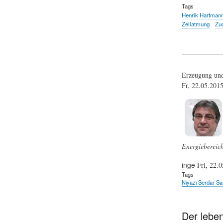
Tags
Henrik Hartman
Zellatmung
Zu
Erzeugung und
Fr, 22.05.201
Energiebereich
inge
Fri, 22.0
Tags
Niyazi Serdar Sari
Der lebe