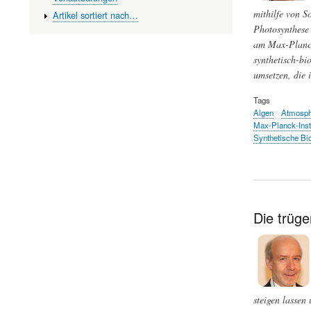
mithilfe von S
Artikel sortiert nach…
Photosynthese 
am Max-Planck-
synthetisch-bi
umsetzen, die 
Tags
Algen
Atmosph
Max-Planck-Insti
Synthetische Bio
Die trüg
steigen lassen