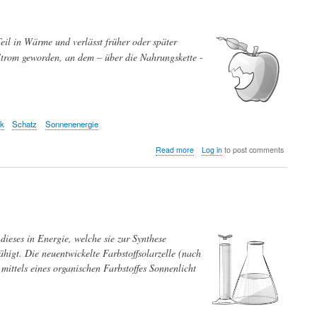
von
Energie.
Was
eil in Wärme und verlässt früher oder später
kann
die
trom geworden, an dem – über die Nahrungskette -
Chemie
dazu
beitragen?
ik
Schatz
Sonnenenergie
about
Read more
Log in
to post comments
Der
lebenspendende
Strom
—
Wie
Lebewesen
sich
dieses in Energie, welche sie zur Synthese
die
higt. Die neuentwickelte Farbstoffsolarzelle (nach
Energie
ittels eines organischen Farbstoffes Sonnenlicht
des
Sonnenlichts
teilen