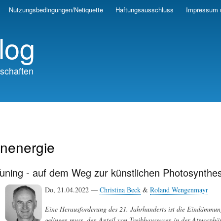
Skip
Nutzungsbedingungen/Netiquette
Haftungsausschluss
Impressum 
to
main
log
content
schaften
nenergie
uning - auf dem Weg zur künstlichen Photosynthe
Do, 21.04.2022 —
Christina Beck
&
Roland Wengenmayr
Eine Herausforderung des 21. Jahrhunderts ist die Eindämmung
gelingen muss, den Anteil von Treibhausgasen in der Atmosphäre