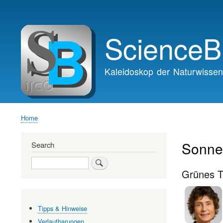
Main
navigation
ScienceB
Kaleidoskop der Naturwissen
Home
Breadcrumb
Sonne
Search
Search
Grünes T
Tipps & Hinweise
Verlautbarungen