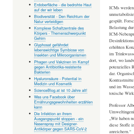
Erdoberfläche - die bedrohte Haut
ICMs werden i
auf der wir leben
unmetabolisie
Biodiversität - Den Reichtum der
gespült. Fors
Natur verteidigen
Belastung dur
Komplexe Schaltzentrale des
Körpers - Themenschwerpunkt
ICM-Nebenpro
Gehirn
Desinfektions
Glyphosat gefährdet
erhöhten Konz
lebenswichtige Symbiose von
im Trinkwass
Insekten und Mikroorganismen
dort, wo landw
Phagen und Vakzinen im Kampf
potenzielles 
gegen Antibiotika-resistente
Bakterien
dar. Organisc
Hyaluronsäure - Potential in
Kontrastmitte
Medizin und Kosmetik
und im Wasser
ScienceBlog.at ist 10 Jahre alt!
toxische Wirk
Was uns Facebook über
Ernährungsgewohnheiten erzählen
Professor Alb
kann
Umweltingenie
Die Infektion an ihrem
„Wir haben no
Ausgangspunkt stoppen - ein
Nasenspray mit Designer-
diese Stoffe 
Antikörper gegen SARS-CoV-2
anreichern.“