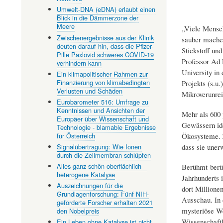
Umwelt-DNA (eDNA) erlaubt einen
Blick in die Dämmerzone der
Meere
„Viele Mensch
Zwischenergebnisse aus der Klinik
sauber machen
deuten darauf hin, dass die Pfizer-
Stickstoff und
Pille Paxlovid schweres COVID-19
Professor Ad
verhindern kann
University i
Ein klimapolitischer Rahmen zur
Finanzierung von klimabedingten
Projekts (s.u
Verlusten und Schäden
Mikroverunrei
Eurobarometer 516: Umfrage zu
Kenntnissen und Ansichten der
Mehr als 600
Europäer über Wissenschaft und
Gewässern iden
Technologie - blamable Ergebnisse
Ökosysteme. Z
für Österreich
dass sie une
Signalübertragung: Wie Ionen
durch die Zellmembran schlüpfen
Alles ganz schön oberflächlich –
Berühmt-berüch
heterogene Katalyse
Jahrhunderts 
Auszeichnungen für die
dort Million
Grundlagenforschung: Fünf NIH-
Ausschau. In 
geförderte Forscher erhalten 2021
mysteriöse We
den Nobelpreis
Wissenschaftl
Ein Leben ohne Katalyse ist nicht