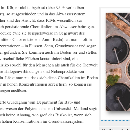
m Körper nicht abgebaut (über 95 % verbleiben
rt), so ausgeschieden und in das Abwassersystem
cher sind der Ansicht, dass ICMs wesentlich zur
ch persistierende Chemikalien im Abwasser beitragen.
dukte (wie sie beispielsweise in Gegenwart des
mittels Chlor entstehen, Anm. Redn) hat man – oft in
entrationen – in Flüssen, Seen, Grundwasser und sogar
er gefunden. Sie kommen auch im Boden vor und stellen
irtschaftliche Flächen kontaminiert sind, ein
Risiko sowohl für den Menschen als auch für die Tierwelt
he Halogenverbindungen sind Nebenprodukte von
ln. Lässt man zu, dass sich diese Chemikalien im Boden
 in hohen Konzentrationen anreichern, so können sie
ungen auslösen.
erto Guadagnini vom Department für Bau- und
urwesen der Polytechnischen Universität Mailand sagt:
ch keine Ahnung, wie groß das Risiko ist, wenn sich
in hohen Konzentrationen im Grundwassersystem