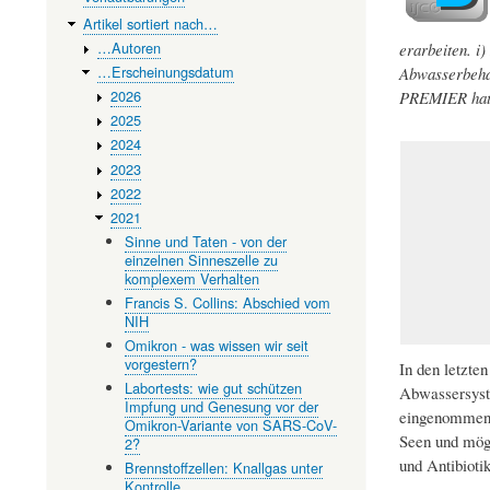
Artikel sortiert nach…
…Autoren
erarbeiten. i
…Erscheinungsdatum
Abwasserbehan
2026
PREMIER hat z
2025
2024
2023
2022
2021
Sinne und Taten - von der
einzelnen Sinneszelle zu
komplexem Verhalten
Francis S. Collins: Abschied vom
NIH
Omikron - was wissen wir seit
vorgestern?
In den letzte
Labortests: wie gut schützen
Abwassersyst
Impfung und Genesung vor der
eingenommen h
Omikron-Variante von SARS-CoV-
Seen und mögl
2?
und Antibioti
Brennstoffzellen: Knallgas unter
Kontrolle