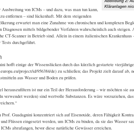
Abbildung 2: A
Kläranlagen nic
 Ausbreitung von ICMs – und dazu, was man tun kann,
 zu entfernen – sind lückenhaft. Mit dem steigenden
ölkerung erwartet man eine Zunahme von chronischen und komplexen Begle
n Diagnosen mittels bildgebender Verfahren wahrscheinlich auch steigen. 
che CT-Scanner in Betrieb sind. Allein in einem italienischen Krankenhaus
r Tests durchgeführt.
n
ini hofft einige der Wissenslücken durch das kürzlich gestartete vierjäh
is.europa.eu/project/id/956384/de) zu schließen; das Projekt zielt darauf a
stmitteln aus Wasser und Boden zu prüfen.
el herauszufiltern ist nur ein Teil der Herausforderung – wir möchten sie a
ln verwendet werden) sind wertvolle Substanzen. Es wäre vorzuziehen, dass 
eichern.“
Prof. Guadagnini konzentriert sich auf Eisenoxide, deren Fähigkeit Kontra
n und Flüssen eingesetzt werden, um ICMs zu binden, da sie das Wasser sa
ICMs abzufangen, bevor diese natürliche Gewässer erreichen.