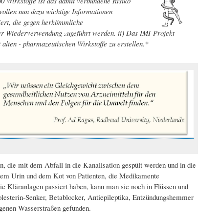
 Wirkstoffe ist das damit verbundene Risiko
wollen nun dazu wichtige Informationen
iert, die gegen herkömmliche
iner Wiederverwendung zugeführt werden. ii) Das IMI-Projekt
lten - pharmazeutischen Wirkstoffe zu erstellen.*
en, die mit dem Abfall in die Kanalisation gespült werden und in die
em Urin und dem Kot von Patienten, die Medikamente
 Kläranlagen passiert haben, kann man sie noch in Flüssen und
lesterin-Senker, Betablocker, Antiepileptika, Entzündungshemmer
egenen Wasserstraßen gefunden.