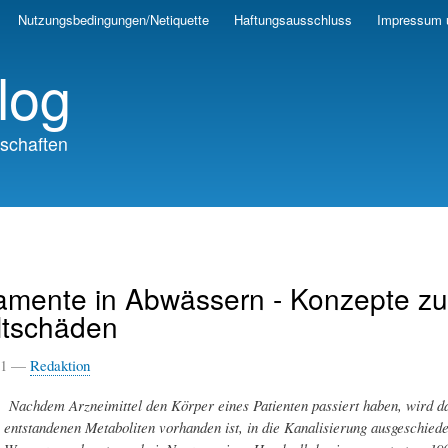
Skip
Nutzungsbedingungen/Netiquette
Haftungsausschluss
Impressum 
to
main
log
content
schaften
mente in Abwässern - Konzepte zu
tschäden
021 —
Redaktion
Nachdem Arzneimittel den Körper eines Patienten passiert haben, wird da
entstandenen Metaboliten vorhanden ist, in die Kanalisierung ausgeschiede