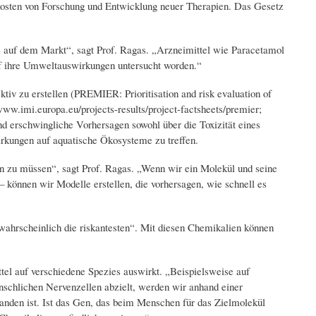
tkosten von Forschung und Entwicklung neuer Therapien. Das Gesetz
 auf dem Markt“, sagt Prof. Ragas. „Arzneimittel wie Paracetamol
uf ihre Umweltauswirkungen untersucht worden.“
iv zu erstellen (PREMIER: Prioritisation and risk evaluation of
/www.imi.europa.eu/projects-results/project-factsheets/premier;
 erschwingliche Vorhersagen sowohl über die Toxizität eines
irkungen auf aquatische Ökosysteme zu treffen.
n zu müssen“, sagt Prof. Ragas. „Wenn wir ein Molekül und seine
– können wir Modelle erstellen, die vorhersagen, wie schnell es
ahrscheinlich die riskantesten“. Mit diesen Chemikalien können
tel auf verschiedene Spezies auswirkt. „Beispielsweise auf
enschlichen Nervenzellen abzielt, werden wir anhand einer
anden ist. Ist das Gen, das beim Menschen für das Zielmolekül