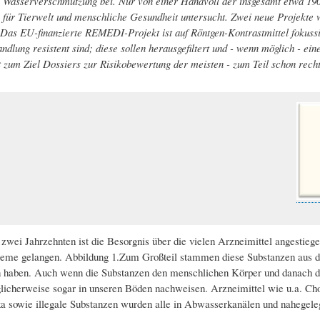
Wasserverschmutzung bei. Nur von einer Handvoll der insgesamt etwa 1900
für Tierwelt und menschliche Gesundheit untersucht. Zwei neue Projekte 
) Das EU-finanzierte REMEDI-Projekt ist auf Röntgen-Kontrastmittel fokuss
dlung resistent sind; diese sollen herausgefiltert und - wenn möglich - e
um Ziel Dossiers zur Risikobewertung der meisten - zum Teil schon recht a
n zwei Jahrzehnten ist die Besorgnis über die vielen Arzneimittel angestieg
eme gelangen. Abbildung 1.Zum Großteil stammen diese Substanzen aus d
aben. Auch wenn die Substanzen den menschlichen Körper und danach die
icherweise sogar in unseren Böden nachweisen. Arzneimittel wie u.a. Cho
ka sowie illegale Substanzen wurden alle in Abwasserkanälen und nahegel