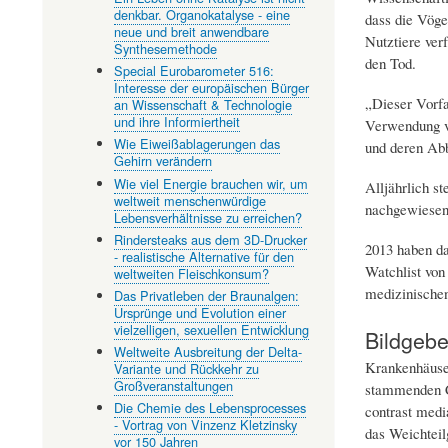
denkbar. Organokatalyse - eine
dass die Vöge
neue und breit anwendbare
Nutztiere ver
Synthesemethode
den Tod.
Special Eurobarometer 516:
Interesse der europäischen Bürger
„Dieser Vorfa
an Wissenschaft & Technologie
und ihre Informiertheit
Verwendung vo
Wie Eiweißablagerungen das
und deren Abb
Gehirn verändern
Wie viel Energie brauchen wir, um
Alljährlich s
weltweit menschenwürdige
nachgewiesene
Lebensverhältnisse zu erreichen?
Rindersteaks aus dem 3D-Drucker
2013 haben da
- realistische Alternative für den
Watchlist von
weltweiten Fleischkonsum?
medizinischen
Das Privatleben der Braunalgen:
Ursprünge und Evolution einer
vielzelligen, sexuellen Entwicklung
Bildgebe
Weltweite Ausbreitung der Delta-
Krankenhäuser
Variante und Rückkehr zu
Großveranstaltungen
stammenden Ch
Die Chemie des Lebensprocesses
contrast medi
- Vortrag von Vinzenz Kletzinsky
das Weichtei
vor 150 Jahren