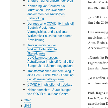
Energie - der Grundstoff der Welt
für die Markt
Kartierung von Coronavirus-
gilt auch nur
Mutationen - Virusvarianten
entkommen der Antikörper-
„Vor 2006 war
Behandlung
(im Jahr 2016
Der russische COVID-19 Impfstoff
Sputnik V zeigt gute
Verträglichkeit und exzellente
Das vorrangig
Wirksamkeit auch bei der älteren
medicines in t
Bevölkerung
Anm. Redn.). 
Trotz unzureichender
Arzneimittels
Wirksamkeitsdaten für
ältere/kranke
„Durch die En
Bevölkerungsgruppen:
AstraZeneca-Impfstoff für alle EU-
Eigenschaften
Bürger ab 18 Jahren freigegeben
(aus der Umw
Transformationen auf dem Weg in
eine Post-COVID Welt - Stärkung
„Wir hoffen, 
der Wissenschaftssysteme
wir dann kost
COVID-9-Impfstoffe - ein Update
Näher betrachtet: Auswirkungen
Prof. Ragas u
von COVID-19 auf das Gehirn
Fische“, so P
2020
genetischen D
2019