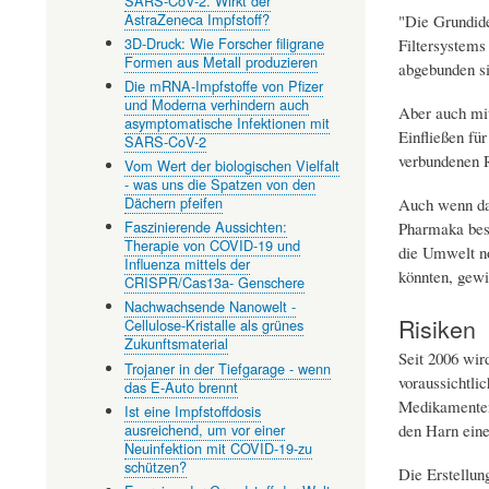
SARS-CoV-2. Wirkt der
AstraZeneca Impfstoff?
"Die Grundide
3D-Druck: Wie Forscher filigrane
Filtersystems 
Formen aus Metall produzieren
abgebunden si
Die mRNA-Impfstoffe von Pfizer
und Moderna verhindern auch
Aber auch mit
asymptomatische Infektionen mit
Einfließen fü
SARS-CoV-2
verbundenen R
Vom Wert der biologischen Vielfalt
- was uns die Spatzen von den
Dächern pfeifen
Auch wenn das
Faszinierende Aussichten:
Pharmaka best
Therapie von COVID-19 und
die Umwelt no
Influenza mittels der
könnten, gewi
CRISPR/Cas13a- Genschere
Nachwachsende Nanowelt -
Risiken
Cellulose-Kristalle als grünes
Zukunftsmaterial
Seit 2006 wir
Trojaner in der Tiefgarage - wenn
voraussichtli
das E-Auto brennt
Medikamenten 
Ist eine Impfstoffdosis
ausreichend, um vor einer
den Harn eines
Neuinfektion mit COVID-19-zu
schützen?
Die Erstellun