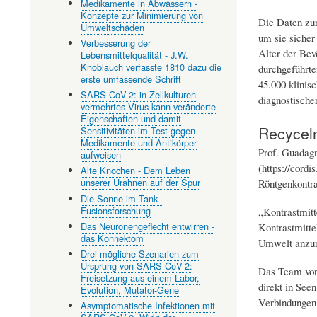
Medikamente in Abwässern -
Konzepte zur Minimierung von
Die Daten zur
Umweltschäden
um sie sicher
Verbesserung der
Alter der Bev
Lebensmittelqualität - J.W.
Knoblauch verfasste 1810 dazu die
durchgeführte
erste umfassende Schrift
45.000 klinis
SARS-CoV-2: in Zellkulturen
diagnostische
vermehrtes Virus kann veränderte
Eigenschaften und damit
Recycel
Sensitivitäten im Test gegen
Medikamente und Antikörper
Prof. Guadagn
aufweisen
(https://cord
Alte Knochen - Dem Leben
unserer Urahnen auf der Spur
Röntgenkontra
Die Sonne im Tank -
Fusionsforschung
„Kontrastmitt
Das Neuronengeflecht entwirren -
Kontrastmitte
das Konnektom
Umwelt anzur
Drei mögliche Szenarien zum
Ursprung von SARS-CoV-2:
Das Team von 
Freisetzung aus einem Labor,
direkt in See
Evolution, Mutator-Gene
Verbindungen 
Asymptomatische Infektionen mit