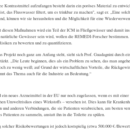
e Kontrastmittel aufzufangen besteht darin ein poröses Material zu entwic
ist, das Flusswasser filtert, um es trinkbar zu machen", sagt er. „Eine solc
nd, können wir sie herausholen und die Möglichkeit für eine Wiederverwen
 diesen Maßnahmen wird ein Teil der ICM in Fließgewässer und damit ins
r natürliche Gewässer sein wird, wollen die REMEDI-Forscher bestimmen. I
isiken zu bewerten und zu quantifizieren.
 Projekt noch ganz am Anfang steht, sieht sich Prof. Guadagnini durch ei
ärkt. „Die Leute beginnen, dies als ein Problem zu sehen, das man angehen
ch zu wenig weiß; auf Grund der wirtschaftlichen Vorteile, die Rückgew
nnt das Thema auch für die Industrie an Bedeutung.“
d ein neues Arzneimittel in der EU nur noch zugelassen, wenn es mit eine
chen Umweltrisikos eines Wirkstoffs – versehen ist. Dies kann für Krankenh
und anderen Verbindungen, die sie Patienten verabreichen, am besten ver
 Patienten zu sammeln, anstatt ihn in die Toilette zu spülen.
g solcher Risikobewertungen ist jedoch kostspielig (etwa 500.000 € /Bewer