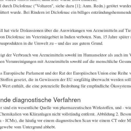
l durch Diclofenac ("Voltaren", siehe dazu [1]; Anm. Redn.) getötet wurde
füttert wurde. Bei Rindern ist Diclofenac ein billiges entzündungshemmend
ll hat viele Diskussionen über die Auswirkungen von Arzneimitteln auf Ti
n Diclofenac im Veterinärgebiet in Indien verboten. Nun, 15 Jahre später
auprodukten in die Umwelt zu – und das aus gutem Grund.
teigt der Verbrauch von Arzneimitteln sowohl im Humansektor als auch im V
n Verunreinigungen mit Arzneimitteln sowohl auf die menschliche Gesundh
s Europäische Parlament und der Rat der Europäischen Union eine Reihe von
 Stoffen gesetzt, die in Gewässern der EU sorgfältig überwacht werden sol
 Wert enthält, die eine potenzielle Bedrohung für empfindliche Ökosysteme
nde diagnostische Verfahren
 sind ein wesentliche Quelle von pharmazeutischen Wirkstoffen, und - wi
emikalien von Kläranlagen nicht vollständig entfernt. Abbildung 2. Besond
a - ICMs), die häufig vor einem diagnostischen Scan wie einem CT oder MRT
lgewebe vom Untergrund abhebt.