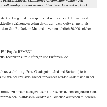
us Krankenhäusern stammende Chemikalien können von
ht vollständig entfernt werden.
(Bild: Ivan Bandura/Unsplash)
iterkrankungen; dementsprechend wird die Zahl der weltweit
Aktuelle Schätzungen gehen davon aus, dass weltweit mehr als
 – dem San Raffaele in Mailand – werden jährlich 30.000 solcher
rige EU-Projekt REMEDI
b, neue Techniken zum Abfangen und Entfernen von
uch recyceln“, sagt Prof. Guadagnini. „Jod und Barium (die in
sie von der Industrie wieder verwendet würden anstatt sich in der
stmittel zu binden nachgewiesen ist. Eisenoxide können jedoch nicht
urer machen. Stattdessen werden die Forscher versuchen mit diesen