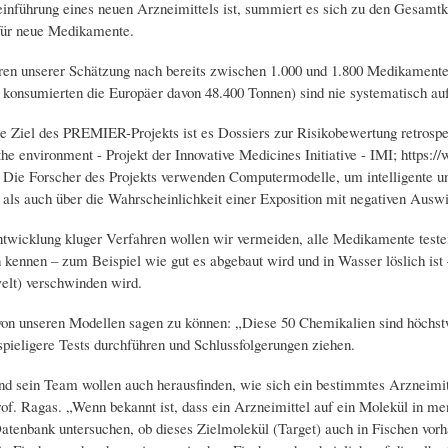
einführung eines neuen Arzneimittels ist, summiert es sich zu den Gesam
 für neue Medikamente.
en unserer Schätzung nach bereits zwischen 1.000 und 1.800 Medikamente
 konsumierten die Europäer davon 48.400 Tonnen) sind nie systematisch a
e Ziel des PREMIER-Projekts ist es Dossiers zur Risikobewertung retrospekt
he environment - Projekt der Innovative Medicines Initiative - IMI; https:/
Die Forscher des Projekts verwenden Computermodelle, um intelligente und
 als auch über die Wahrscheinlichkeit einer Exposition mit negativen Ausw
twicklung kluger Verfahren wollen wir vermeiden, alle Medikamente teste
 kennen – zum Beispiel wie gut es abgebaut wird und in Wasser löslich ist 
elt) verschwinden wird.
von unseren Modellen sagen zu können: „Diese 50 Chemikalien sind höchstw
spieligere Tests durchführen und Schlussfolgerungen ziehen.
nd sein Team wollen auch herausfinden, wie sich ein bestimmtes Arzneimit
rof. Ragas. „Wenn bekannt ist, dass ein Arzneimittel auf ein Molekül in m
atenbank untersuchen, ob dieses Zielmolekül (Target) auch in Fischen vorh