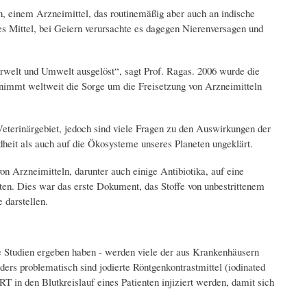
n, einem Arzneimittel, das routinemäßig aber auch an indische
es Mittel, bei Geiern verursachte es dagegen Nierenversagen und
erwelt und Umwelt ausgelöst“, sagt Prof. Ragas. 2006 wurde die
 nimmt weltweit die Sorge um die Freisetzung von Arzneimitteln
eterinärgebiet, jedoch sind viele Fragen zu den Auswirkungen der
eit als auch auf die Ökosysteme unseres Planeten ungeklärt.
 Arzneimitteln, darunter auch einige Antibiotika, auf eine
lten. Dies war das erste Dokument, das Stoffe von unbestrittenem
 darstellen.
e Studien ergeben haben - werden viele der aus Krankenhäusern
ers problematisch sind jodierte Röntgenkontrastmittel (iodinated
 in den Blutkreislauf eines Patienten injiziert werden, damit sich