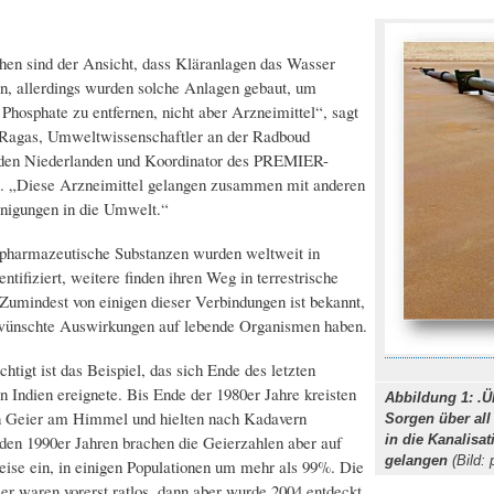
en sind der Ansicht, dass Kläranlagen das Wasser
, allerdings wurden solche Anlagen gebaut, um
 Phosphate zu entfernen, nicht aber Arzneimittel“, sagt
 Ragas, Umweltwissenschaftler an der Radboud
n den Niederlanden und Koordinator des PREMIER-
.). „Diese Arzneimittel gelangen zusammen mit anderen
nigungen in die Umwelt.“
 pharmazeutische Substanzen wurden weltweit in
tifiziert, weitere finden ihren Weg in terrestrische
umindest von einigen dieser Verbindungen ist bekannt,
rwünschte Auswirkungen auf lebende Organismen haben.
tigt ist das Beispiel, das sich Ende des letzten
in Indien ereignete. Bis Ende der 1980er Jahre kreisten
Abbildung 1: .
en Geier am Himmel und hielten nach Kadavern
Sorgen über al
den 1990er Jahren brachen die Geierzahlen aber auf
in die Kanalisa
gelangen
(Bild:
ise ein, in einigen Populationen um mehr als 99%. Die
er waren vorerst ratlos, dann aber wurde 2004 entdeckt,