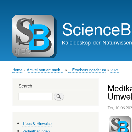
Main
navigation
ScienceB
Kaleidoskop der Naturwissen
Home
Artikel sortiert nach…
…Erscheinungsdatum
2021
Breadcrumb
Medika
Search
Umwel
Search
Do, 10.06.2
Tipps & Hinweise
Verlautbarungen