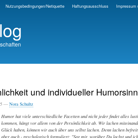
Skip
Nutzungsbedingungen/Netiquette
Haftungsausschluss
Impressum 
to
main
log
content
schaften
lichkeit und individueller Humorsinn
025 —
Nora Schultz
Humor hat viele unterschiedliche Facetten und nicht jeder findet alles lu
kommen, hängt vor allem von der Persönlichkeit ab. Wir lachen miteinand
Glück haben, können wir auch über uns selbst lachen. Denn lachen befreit
aber auch - psychologisch formuliert: "Sag mir. worüber Du lachst und ich