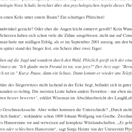
iologin Nora Schultz berichtet über den psychologischen Aspekt dieses Th
n einen Keks unter einem Baum? Ein schattiges Plätzchen!
dwinkel gezuckt? Oder eher die Augen leicht entnervt gerollt? Kein Wunde
 Scherzen haben sich schon viele die Zähne ausgebissen, nicht nur auf Co
an hatte nur mäßigen Erfolg, als er im September 2001 auszog, um den be
n später stand der Sieger fest, ein Scherz über zwei Jäger:
hen auf die Jagd und wandern durch den Wald. Plötzlich greift sich der ein
otarzt an: "Ich glaube mein Freund ist tot, was jetzt?" Der Arzt sagt: "Ber
ch tot ist." Kurze Pause, dann ein Schuss. Dann kommt er wieder ans Telefon
üre des Siegerwitzes nicht lachend in der Ecke liegt, befindet sich in gute
anden so richtig. Die meisten Leute haben andere Favoriten – nur eben nic
pen besser bewertet“
, erklärt Wiseman im Abschlussbericht des LaughLab
so Geschmackssache. Aber woher kommen die Unterschiede? „Durch nichts 
rlich finden“, verkündete schon 1809 Johann Wolfgang von Goethe. Zweihun
es Humorsinns vor und verweisen auf komplexe Witzlandschaften.
„Es geht
ten oder schlechten Humorsinn
“, sagt Sonja Heintz von der Universität P