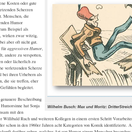
ene Kosten oder gute
letzenden Scherzen
t. Menschen, die
tenden Humor
 zum Beispiel als
 wirken zwar witzig,
bei aber oft nicht gut.
 für
aggressiven Humor
,
lt, andere zu verspotten,
en oder lächerlich zu
he verletzenden Scherze
 bei ihren Urhebern als
, die sie treffen, eher
 Gefühlen begleitet.
 genauere Beschreibung
 Humorsinne hat Sonja
Wilhelm Busch: Max und Moritz: DritterStreich
nsam mit den
 Willibald Ruch und weiteren Kollegen in einem ersten Schritt Vorarbeite
 der schon in den 1960er Jahren acht Kategorien von Komik identifizierte. 
kunft darüber geben, welcher Art von Humor einem Menschen besonders lieg