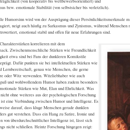
träglichkeit (von kooperativ bis wettbewerbsorientiert) und
us bzw. emotionale Stabilität (von selbstsicher bis verletzlich).
lle Humorsinn wird von der Ausprägung dieser Persönlichkeitsmerkmale mi
agiert, neigt auch häufig zu Sarkasmus und Zynismus, während Menschen m
xtrovertiert, emotional stabil und offen für neue Erfahrungen sind.
Charakterstärken korrelieren mit dem
ck. Zwischenmenschliche Stärken wie Freundlichkeit
keit etwa sind bei Fans der dunkleren Komikstile
prägt. Dafür punkten sie bei intellektuellen Stärken wie
nd Lernbereitschaft, genau wie Menschen, die gerne
re oder Witz verwenden. Witzliebhaber wie auch
Spaß und wohlwollendem Humor haben zudem besonders
motionale Stärken wie Mut, Elan und Ehrlichkeit. Was
 nicht ohne weiteres aus der psychologischen Forschung
t, ist eine Verbindung zwischen Humor und Intelligenz. Es
weise darauf, dass kluge Menschen gerade dunklen
rs gut verstehen. Dass ein Hang zu Satire, Ironie und
n von überdurchschnittlicher Intelligenz ist, lässt sich
ings nicht schließen. Heintz Forschung hingegen zeigt: