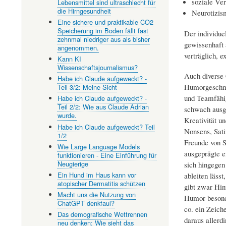
soziale Ver
Lebensmittel sind ultraschlecht für
die Hirngesundheit
Neurotizism
Eine sichere und praktikable CO2
Speicherung im Boden fällt fast
Der individue
zehnmal niedriger aus als bisher
gewissenhaft 
angenommen.
verträglich, e
Kann KI
Wissenschaftsjournalismus?
Auch diverse 
Habe ich Claude aufgeweckt? -
Humorgeschma
Teil 3/2: Meine Sicht
und Teamfähig
Habe ich Claude aufgeweckt? -
Teil 2/2: Wie aus Claude Adrian
schwach ausge
wurde.
Kreativität u
Habe ich Claude aufgeweckt? Teil
Nonsens, Sati
1/2
Freunde von 
Wie Large Language Models
ausgeprägte e
funktionieren - Eine Einführung für
Neugierige
sich hingegen
Ein Hund im Haus kann vor
ableiten läss
atopischer Dermatitis schützen
gibt zwar Hin
Macht uns die Nutzung von
Humor besonde
ChatGPT denkfaul?
co. ein Zeiche
Das demografische Wettrennen
daraus allerd
neu denken: Wie sieht das