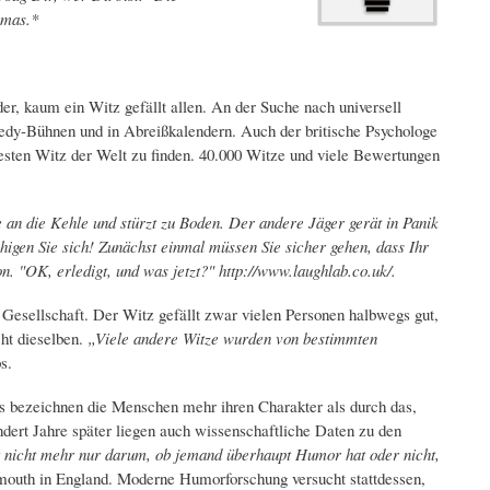
emas.*
r, kaum ein Witz gefällt allen. An der Suche nach universell
medy-Bühnen und in Abreißkalendern. Auch der britische Psychologe
sten Witz der Welt zu finden. 40.000 Witze und viele Bewertungen
e an die Kehle und stürzt zu Boden. Der andere Jäger gerät in Panik
uhigen Sie sich! Zunächst einmal müssen Sie sicher gehen, dass Ihr
. "OK, erledigt, und was jetzt?" http://www.laughlab.co.uk/.
r Gesellschaft. Der Witz gefällt zwar vielen Personen halbwegs gut,
ht dieselben.
„Viele andere Witze wurden von bestimmten
s.
bezeichnen die Menschen mehr ihren Charakter als durch das,
dert Jahre später liegen auch wissenschaftliche Daten zu den
 nicht mehr nur darum, ob jemand überhaupt Humor hat oder nicht,
lymouth in England. Moderne Humorforschung versucht stattdessen,