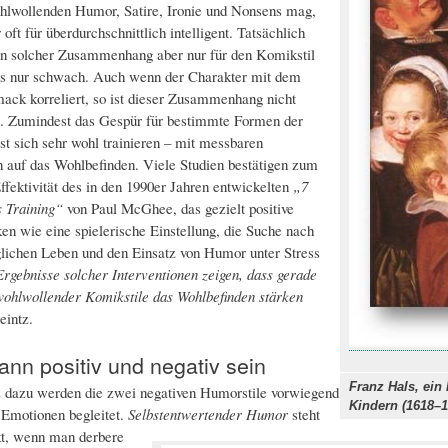
hlwollenden Humor, Satire, Ironie und Nonsens mag,
 oft für überdurchschnittlich intelligent. Tatsächlich
in solcher Zusammenhang aber nur für den Komikstil
as nur schwach. Auch wenn der Charakter mit dem
ck korreliert, so ist dieser Zusammenhang nicht
h. Zumindest das Gespür für bestimmte Formen der
sst sich sehr wohl trainieren – mit messbaren
auf das Wohlbefinden. Viele Studien bestätigen zum
Effektivität des in den 1990er Jahren entwickelten
„7
 Training“
von Paul McGhee, das gezielt positive
n wie eine spielerische Einstellung, die Suche nach
ichen Leben und den Einsatz von Humor unter Stress
rgebnisse solcher Interventionen zeigen, dass gerade
wohlwollender Komikstile das Wohlbefinden stärken
eintz.
nn positiv und negativ sein
Franz Hals, ein
 dazu werden die zwei negativen Humorstile vorwiegend
Kindern (1618–1
 Emotionen begleitet.
Selbstentwertender Humor
steht
kt, wenn man derbere