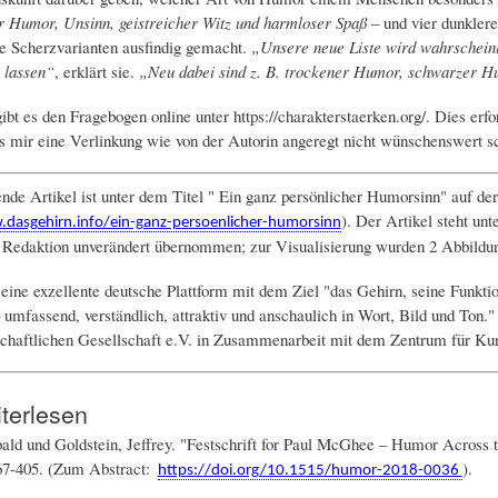
 Humor, Unsinn, geistreicher Witz und harmloser Spaß
– und vier dunkler
e Scherzvarianten ausfindig gemacht.
„Unsere neue Liste wird wahrscheinli
 lassen“
, erklärt sie.
„Neu dabei sind z. B. trockener Humor, schwarzer 
bt es den Fragebogen online unter https://charakterstaerken.org/. Dies erfo
s mir eine Verlinkung wie von der Autorin angeregt nicht wünschenswert sc
ende Artikel ist unter dem Titel " Ein ganz persönlicher Humorsinn" auf 
). Der Artikel steht u
dasgehirn.info/ein-ganz-persoenlicher-humorsinn
r Redaktion unverändert übernommen; zur Visualisierung wurden 2 Abbildun
 eine exzellente deutsche Plattform mit dem Ziel "das Gehirn, seine Funkt
 umfassend, verständlich, attraktiv und anschaulich in Wort, Bild und Ton."
haftlichen Gesellschaft e.V. in Zusammenarbeit mit dem Zentrum für Kun
terlesen
bald und Goldstein, Jeffrey. "Festschrift for Paul McGhee – Humor Acros
67-405. (Zum Abstract:
).
https://doi.org/10.1515/humor-2018-0036