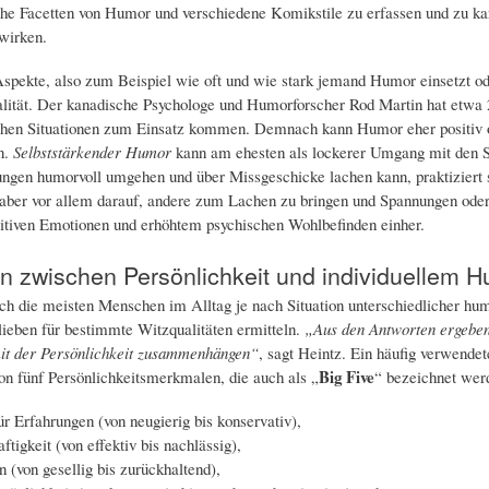
che Facetten von Humor und verschiedene Komikstile zu erfassen und zu ka
wirken.
Aspekte, also zum Beispiel wie oft und wie stark jemand Humor einsetzt ode
ität. Der kanadische Psychologe und Humorforscher Rod Martin hat etwa 2
chen Situationen zum Einsatz kommen. Demnach kann Humor eher positiv od
n.
Selbststärkender Humor
kann am ehesten als lockerer Umgang mit den 
ngen humorvoll umgehen und über Missgeschicke lachen kann, praktiziert
t aber vor allem darauf, andere zum Lachen zu bringen und Spannungen oder
itiven Emotionen und erhöhtem psychischen Wohlbefinden einher.
en zwischen Persönlichkeit und individuellem 
h die meisten Menschen im Alltag je nach Situation unterschiedlicher humo
lieben für bestimmte Witzqualitäten ermitteln.
„Aus den Antworten ergeben s
mit der Persönlichkeit zusammenhängen“
, sagt Heintz. Ein häufig verwende
Big Five
n fünf Persönlichkeitsmerkmalen, die auch als „
“ bezeichnet wer
ür Erfahrungen (von neugierig bis konservativ),
tigkeit (von effektiv bis nachlässig),
n (von gesellig bis zurückhaltend),