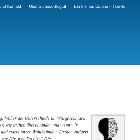
und Kontakt
Über ScienceBlog.at
Ein kleines Corona – How-to
stig. Woher die Unterschiede im Witzgeschmack
er, wir lachen übereinander und wenn wir
 und stärkt unser Wohlbefinden. Lachen entlarvt
 sag Dir, wer Du bist." Die