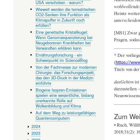
USA verschoben - warum?
wohlwollender
Wieweit werden die terrestrischen
Heintz weiter
CO2-Senken ihre Funktion als
Klimapuffer in Zukunft noch
unterscheiden
erfüllen?
Eine genetische Kristallkugel:
[MS1] Zwar gi
Wenn Genomsequenzierung bei
Fragen, sodas
Neugeborenen Krankheiten bei
Verwandten erklären kann
* Der vorlieg
Ernährungsforschung - ein
Schwerpunkt im ScienceBlog
(
https://www.
Von der Fachmesse zur modernen
Titels von de
Chirurgie: das Forschungsprojekt,
das den 3D-Druck in der Medizin
dasGehirn
ist
einführte
darzustellen –
Biogene Isopren-Emissionen
Neurowissensc
spielen eine wesentliche, bislang
unerkannte Rolle auf
Wolkenbildung und Klima
Auf dem Weg zu leistungsfähigen
Zum Wei
Quantencomputern
• Ruch, Willi
2024
2018;31(2): 1
2023
2022