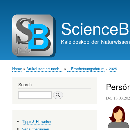
Main
navigation
ScienceB
Kaleidoskop der Naturwissen
Home
Artikel sortiert nach…
…Erscheinungsdatum
2025
Breadcrumb
Persön
Search
Search
Do, 13.03.2
Tipps & Hinweise
Verlautbarungen