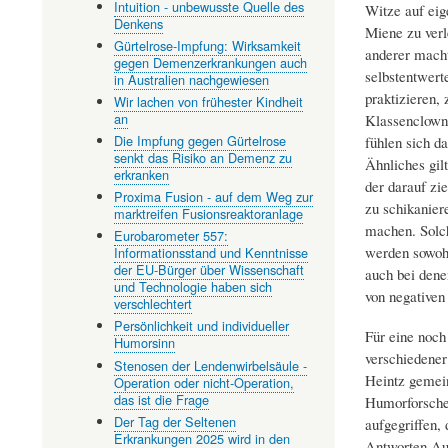
Intuition - unbewusste Quelle des
Witze auf eig
Denkens
Miene zu ver
Gürtelrose-Impfung: Wirksamkeit
anderer mach
gegen Demenzerkrankungen auch
selbstentwer
in Australien nachgewiesen
praktizieren,
Wir lachen von frühester Kindheit
an
Klassenclown,
Die Impfung gegen Gürtelrose
fühlen sich da
senkt das Risiko an Demenz zu
Ähnliches gilt
erkranken
der darauf zie
Proxima Fusion - auf dem Weg zur
zu schikanier
marktreifen Fusionsreaktoranlage
machen. Solc
Eurobarometer 557:
werden sowohl
Informationsstand und Kenntnisse
der EU-Bürger über Wissenschaft
auch bei denen
und Technologie haben sich
von negativen
verschlechtert
Persönlichkeit und individueller
Für eine noch
Humorsinn
verschiedener
Stenosen der Lendenwirbelsäule -
Heintz gemei
Operation oder nicht-Operation,
das ist die Frage
Humorforscher
Der Tag der Seltenen
aufgegriffen,
Erkrankungen 2025 wird in den
Antworten Aus