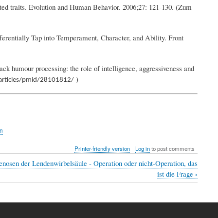
cted traits. Evolution and Human Behavior. 2006;27: 121-130. (Zum
rentially Tap into Temperament, Character, and Ability. Front
ck humour processing: the role of intelligence, aggressiveness and
)
/articles/pmid/28101812/
en
Printer-friendly version
Log in
to post comments
enosen der Lendenwirbelsäule - Operation oder nicht-Operation, das
›
ist die Frage