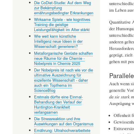
Die CoDiet-Studie: Auf dem Weg
unterschiedli
zur Bekämpfung
im Leben aus
ernährungsbedingter Erkrankungen
Wirksame Spiele - wie kognitives
Quantitative 
Training die geistige
der Humorqual
Leistungsfähigkeit im Alter stärkt
unterschiedli
Wie weit kann künstliche
Intelligenz neue Ideen in der
anderen gelte
Wissenschaft generieren?
Herausforderu
Metallorganische Gerüste schaffen
geprägt, ziel
neue Räume für die Chemie -
gehen mit pos
Nobelpreis in Chemie 2025
Der Nobelpreis ist nach wie vor die
Parallel
ultimative Auszeichnung für
exzellente Wissenschaft - daher
Auch wenn sic
auch ein Topthema im
generelle Vor
ScienceBlog
da sie stark 
Erstmals dürfte eine Einmal-
Behandlung den Verlauf der
Ausprägung vo
Huntington-Krankheit
verlangsamen
Offenheit f
Die Stressreaktion und ihre
Gewissenhaf
Auswirkungen auf den Organismus
Extraversio
Ernährung: Ultrahochverarbeitete