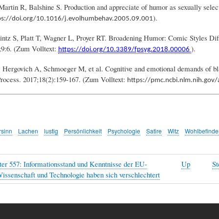
 Martin R, Balshine S. Production and appreciate of humor as sexually sele
).
ps://doi.org/10.1016/j.evolhumbehav.2005.09.001
ntz S, Platt T, Wagner L, Proyer RT. Broadening Humor: Comic Styles Diffe
;9:6. (Zum Volltext:
).
https://doi.org/10.3389/fpsyg.2018.00006
, Hergovich A, Schmoeger M, et al. Cognitive and emotional demands of bla
ocess. 2017;18(2):159-167. (Zum Volltext:
https://pmc.ncbi.nlm.nih.gov
sinn
Lachen
lustig
Persönlichkeit
Psychologie
Satire
Witz
Wohlbefind
r 557: Informationsstand und Kenntnisse der EU-
Up
St
issenschaft und Technologie haben sich verschlechtert