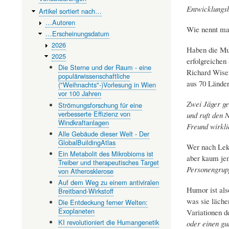
Entwicklungsb
Artikel sortiert nach…
…Autoren
Wie nennt ma
…Erscheinungsdatum
2026
Haben die Mun
2025
erfolgreichen
Die Sterne und der Raum - eine
Richard Wisem
populärwissenschaftliche
aus 70 Länder
("Weihnachts"-)Vorlesung in Wien
vor 100 Jahren
Zwei Jäger ge
Strömungsforschung für eine
verbesserte Effizienz von
und ruft den N
Windkraftanlagen
Freund wirkli
Alle Gebäude dieser Welt - Der
GlobalBuildingAtlas
Wer nach Lekt
Ein Metabolit des Mikrobioms ist
aber kaum jem
Treiber und therapeutisches Target
Personengrup
von Atherosklerose
Auf dem Weg zu einem antiviralen
Humor ist al
Breitband-Wirkstoff
was sie läche
Die Entdeckung ferner Welten:
Exoplaneten
Variationen d
KI revolutioniert die Humangenetik
oder einen gu