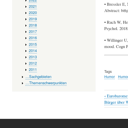
• Bressler E,
2021
Abstract:
htt
2020
2019
• Ruch W, Hei
2018
Psychol. 2018
2017
2016
• Willinger U
2015
mood. Cogn Pr
2014
2013
2012
2011
Tags
…Sachgebieten
Humor
Humor
…Themenschwerpunkten
‹
Eurobaromete
Book
Bürger über W
traversal
links
for