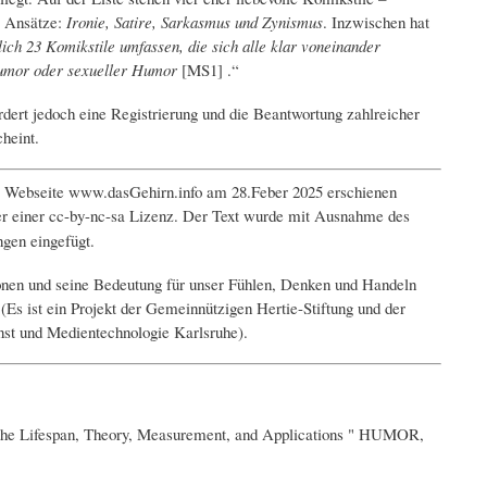
e Ansätze:
Ironie, Satire, Sarkasmus und Zynismus
. Inzwischen hat
ch 23 Komikstile umfassen, die sich alle klar voneinander
Humor oder sexueller Humor
[MS1] .“
rdert jedoch eine Registrierung und die Beantwortung zahlreicher
heint.
der Webseite www.dasGehirn.info am 28.Feber 2025 erschienen
nter einer cc-by-nc-sa Lizenz. Der Text wurde mit Ausnahme des
gen eingefügt.
ionen und seine Bedeutung für unser Fühlen, Denken und Handeln
 (Es ist ein Projekt der Gemeinnützigen Hertie-Stiftung und der
st und Medientechnologie Karlsruhe).
s the Lifespan, Theory, Measurement, and Applications " HUMOR,