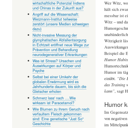
Wer Witz, wo
wirtschaftliche Potenzial Indiens
und Chinas in der Zukunft aus?
hält sich zwar
Angriff auf die Wissenschaft:
messbar ist e
Weizmann-Institut teilweise
Witz – und d
zerstört (unsere Medien schweigen
Humorgeschma
dazu)
unabänderlic
Nicht-invasive Messung der
glymphatischen Abfallentsorgung
Witzigkeit lä
in Echtzeit eröffnet neue Wege zur
Auswirkungen 
Prävention und Behandlung
Beispiel die 
neurodegenerativer Erkrankungen
Humor Habits
Was ist Stress? Ursachen und
Humortechnike
Auswirkungen auf Körper und
Psyche
Humor im tägl
Selbst bei einer Umkehr der
einübt.
“Die E
globalen Erwärmung wird es
das Training 
Jahrhunderte dauern, bis sich die
kann”
, sagt H
Gletscher erholen
Schmerz lass' nach ....Wie
Humor ka
wirksam ist Paracetamol?
Wie Blumen zu ihrem Geruch nach
Im Gegensatz
verfaultem Fleisch gekommen
von negativen
sind: Eine genetische "Just So"
Geschichte
im Mittelpun