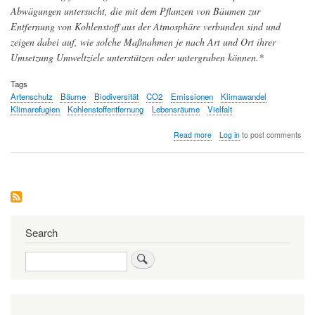
Abwägungen untersucht, die mit dem Pflanzen von Bäumen zur
Entfernung von Kohlenstoff aus der Atmosphäre verbunden sind und
zeigen dabei auf, wie solche Maßnahmen je nach Art und Ort ihrer
Umsetzung Umweltziele unterstützen oder untergraben können.*
Tags
Artenschutz
Bäume
Biodiversität
CO2
Emissionen
Klimawandel
Klimarefugien
Kohlenstoffentfernung
Lebensräume
Vielfalt
about
Read more
Log in
to post comments
CO₂-
Sequestrierung:
Pflanzen
von
Bäumen
kann
der
Umwelt
Search
schaden
–
Search
oder
sie
schützen