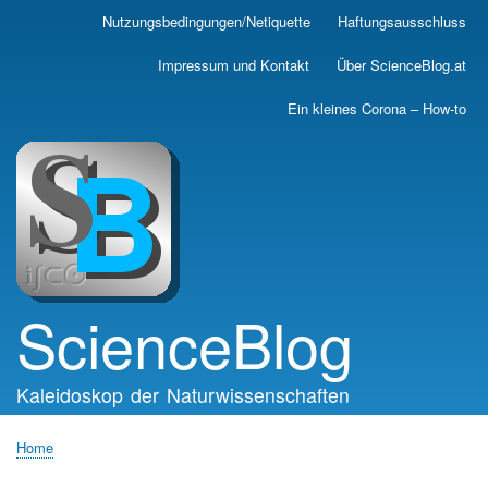
Skip
Nutzungsbedingungen/Netiquette
Haftungsausschluss
Main
to
main
navigation
Impressum und Kontakt
Über ScienceBlog.at
content
Ein kleines Corona – How-to
ScienceBlog
Kaleidoskop der Naturwissenschaften
Home
Breadcrumb