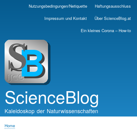
Skip
Nutzungsbedingungen/Netiquette
Haftungsausschluss
Main
to
main
navigation
Impressum und Kontakt
Über ScienceBlog.at
content
Ein kleines Corona – How-to
ScienceBlog
Kaleidoskop der Naturwissenschaften
Home
Breadcrumb