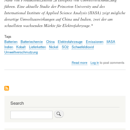
führen. Eine aktuelle Studie der Princeton University und des
International Institute of Applied Science Analysis (IIASA) zeigt mögliche
derartige Umweltauswirkungen auf China und Indien, zwei der am
schnellsten wachsenden Märkte für Elektrofahrzeuge.*
Tags
Batterien
Batteriechemie
China
Elektrofahrzeuge
Emissionen
IIASA
Indien
Kobalt
Lieferketten
Nickel
SO2
Schwefeldioxid
Umweltverschmutzung
about
Read more
Log in
to post comments
Gesteigerte
Produktion
von
Elektrofahrzeugen
könnte
unerwünschte
Verschmutzungsschwerpunkte
schaffen
Search
Search