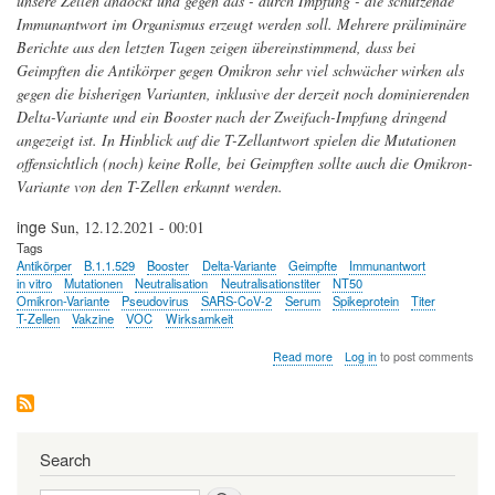
unsere Zellen andockt und gegen das - durch Impfung - die schützende
Immunantwort im Organismus erzeugt werden soll. Mehrere präliminäre
Berichte aus den letzten Tagen zeigen übereinstimmend, dass bei
Geimpften die Antikörper gegen Omikron sehr viel schwächer wirken als
gegen die bisherigen Varianten, inklusive der derzeit noch dominierenden
Delta-Variante und ein Booster nach der Zweifach-Impfung dringend
angezeigt ist. In Hinblick auf die T-Zellantwort spielen die Mutationen
offensichtlich (noch) keine Rolle, bei Geimpften sollte auch die Omikron-
Variante von den T-Zellen erkannt werden.
inge
Sun, 12.12.2021 - 00:01
Tags
Antikörper
B.1.1.529
Booster
Delta-Variante
Geimpfte
Immunantwort
in vitro
Mutationen
Neutralisation
Neutralisationstiter
NT50
Omikron-Variante
Pseudovirus
SARS-CoV-2
Serum
Spikeprotein
Titer
T-Zellen
Vakzine
VOC
Wirksamkeit
about
Read more
Log in
to post comments
Labortests:
wie
gut
schützen
Impfung
Search
und
Genesung