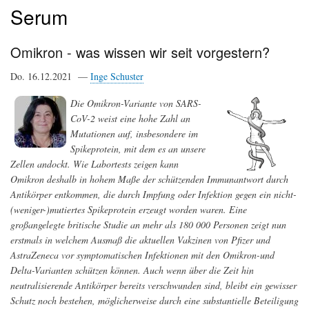
Serum
Omikron - was wissen wir seit vorgestern?
Do. 16.12.2021 —
Inge Schuster
Die Omikron-Variante von SARS-
CoV-2 weist eine hohe Zahl an
Mutationen auf, insbesondere im
Spikeprotein, mit dem es an unsere
Zellen andockt. Wie Labortests zeigen kann
Omikron deshalb in hohem Maße der schützenden Immunantwort durch
Antikörper entkommen, die durch Impfung oder Infektion gegen ein nicht-
(weniger-)mutiertes Spikeprotein erzeugt worden waren. Eine
großangelegte britische Studie an mehr als 180 000 Personen zeigt nun
erstmals in welchem Ausmaß die aktuellen Vakzinen von Pfizer und
AstraZeneca vor symptomatischen Infektionen mit den Omikron-und
Delta-Varianten schützen können. Auch wenn über die Zeit hin
neutralisierende Antikörper bereits verschwunden sind, bleibt ein gewisser
Schutz noch bestehen, möglicherweise durch eine substantielle Beteiligung