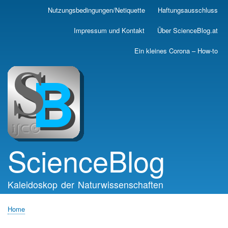
Skip
Nutzungsbedingungen/Netiquette
Haftungsausschluss
Main
to
main
navigation
Impressum und Kontakt
Über ScienceBlog.at
content
Ein kleines Corona – How-to
ScienceBlog
Kaleidoskop der Naturwissenschaften
Home
Breadcrumb