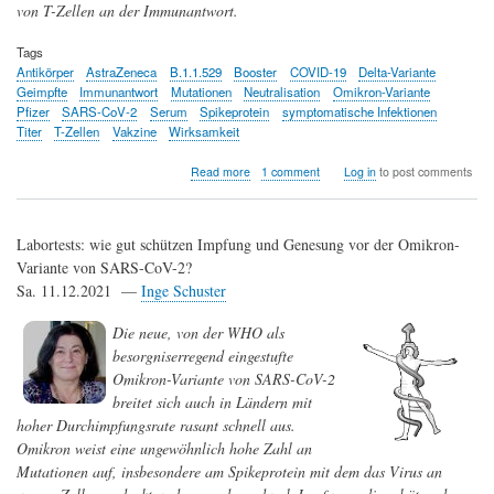
von T-Zellen an der Immunantwort.
Tags
Antikörper
AstraZeneca
B.1.1.529
Booster
COVID-19
Delta-Variante
Geimpfte
Immunantwort
Mutationen
Neutralisation
Omikron-Variante
Pfizer
SARS-CoV-2
Serum
Spikeprotein
symptomatische Infektionen
Titer
T-Zellen
Vakzine
Wirksamkeit
about
Read more
1 comment
Log in
to post comments
Omikron
-
was
Labortests: wie gut schützen Impfung und Genesung vor der Omikron-
wissen
wir
Variante von SARS-CoV-2?
seit
Sa. 11.12.2021 —
Inge Schuster
vorgestern?
Die neue, von der WHO als
besorgniserregend eingestufte
Omikron-Variante von SARS-CoV-2
breitet sich auch in Ländern mit
hoher Durchimpfungsrate rasant schnell aus.
Omikron weist eine ungewöhnlich hohe Zahl an
Mutationen auf, insbesondere am Spikeprotein mit dem das Virus an