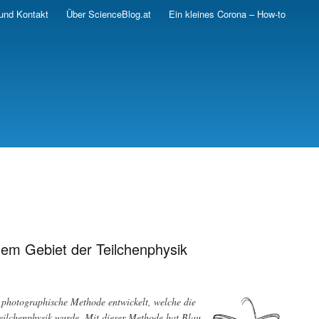
und Kontakt
Über ScienceBlog.at
Ein kleines Corona – How-to
em Gebiet der Teilchenphysik
 photographische Methode entwickelt, welche die
eilchenphysik wurde. Mit dieser Methode hat Blau