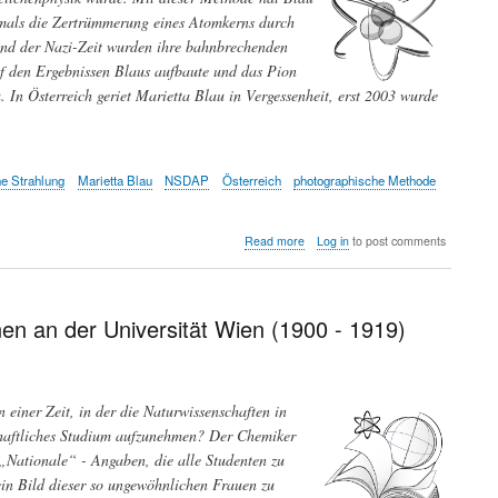
mals die Zertrümmerung eines Atomkerns durch
rend der Nazi-Zeit wurden ihre bahnbrechenden
auf den Ergebnissen Blaus aufbaute und das Pion
. In Österreich geriet Marietta Blau in Vergessenheit, erst 2003 wurde
e Strahlung
Marietta Blau
NSDAP
Österreich
photographische Methode
about
Read more
Log in
to post comments
Marietta
Blau:
Entwicklung
bahnbrechender
en an der Universität Wien (1900 - 1919)
Methoden
auf
dem
Gebiet
einer Zeit, in der die Naturwissenschaften in
der
Teilchenphysik
nschaftliches Studium aufzunehmen? Der Chemiker
„Nationale“ - Angaben, die alle Studenten zu
in Bild dieser so ungewöhnlichen Frauen zu