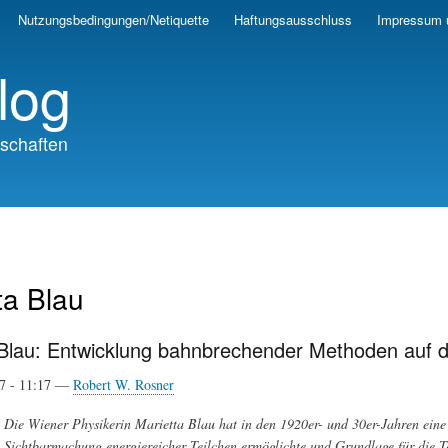
Skip
Nutzungsbedingungen/Netiquette
Haftungsausschluss
Impressum 
to
main
log
content
schaften
ta Blau
 Blau: Entwicklung bahnbrechender Methoden auf d
17 - 11:17 —
Robert W. Rosner
Die Wiener Physikerin Marietta Blau hat in den 1920er- und 30er-Jahren eine
Sichtbarmachung energiereicher Teilchen ermöglichte und Grundlage für die T