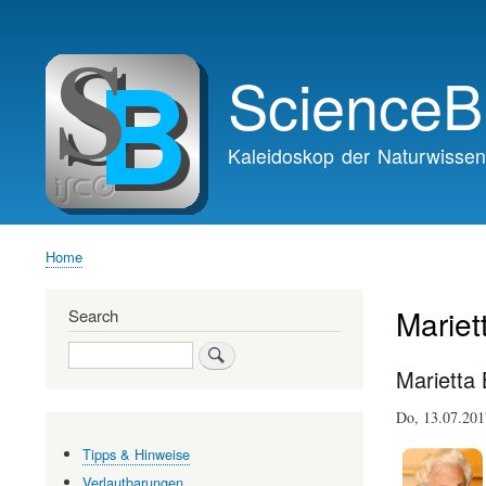
Main
navigation
ScienceB
Kaleidoskop der Naturwissen
Home
Breadcrumb
Mariet
Search
Search
Marietta
Do, 13.07.20
Tipps & Hinweise
Verlautbarungen