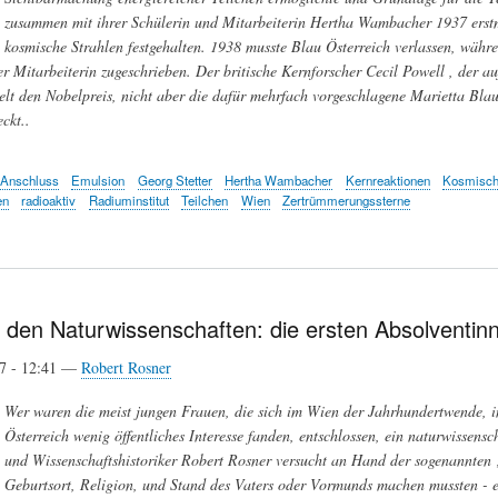
zusammen mit ihrer Schülerin und Mitarbeiterin Hertha Wambacher 1937 erst
kosmische Strahlen festgehalten. 1938 musste Blau Österreich verlassen, wäh
er Mitarbeiterin zugeschrieben. Der britische Kernforscher Cecil Powell , der 
ielt den Nobelpreis, nicht aber die dafür mehrfach vorgeschlagene Marietta Blau
ckt..
Anschluss
Emulsion
Georg Stetter
Hertha Wambacher
Kernreaktionen
Kosmisch
en
radioaktiv
Radiuminstitut
Teilchen
Wien
Zertrümmerungssterne
 den Naturwissenschaften: die ersten Absolventinn
17 - 12:41 —
Robert Rosner
Wer waren die meist jungen Frauen, die sich im Wien der Jahrhundertwende, in 
Österreich wenig öffentliches Interesse fan­den, entschlossen, ein naturwisse
und Wissenschaftshistoriker Robert Rosner versucht an Hand der sogenannten 
Geburtsort, Religion, und Stand des Vaters oder Vormunds machen mussten - e