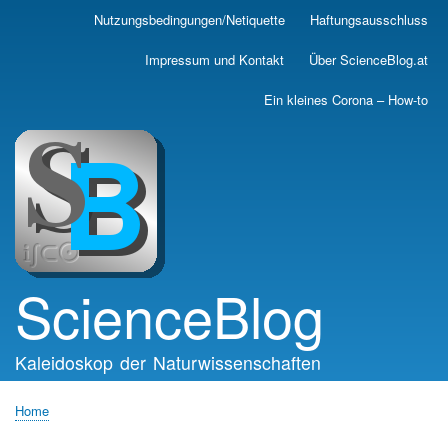
Skip
Nutzungsbedingungen/Netiquette
Haftungsausschluss
Main
to
main
navigation
Impressum und Kontakt
Über ScienceBlog.at
content
Ein kleines Corona – How-to
ScienceBlog
Kaleidoskop der Naturwissenschaften
Home
Breadcrumb