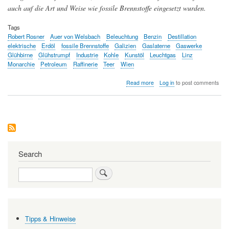
auch auf die Art und Weise wie fossile Brennstoffe eingesetzt wurden.
Tags
Robert Rosner
Auer von Welsbach
Beleuchtung
Benzin
Destillation
elektrische
Erdöl
fossile Brennstoffe
Galizien
Gaslaterne
Gaswerke
Glühbirne
Glühstrumpf
Industrie
Kohle
Kunstöl
Leuchtgas
Linz
Monarchie
Petroleum
Raffinerie
Teer
Wien
about
Read more
Log in
to post comments
Als
fossile
Brennstoffe
in
Österreich
Einzug
hielten
Search
Search
Tipps & Hinweise