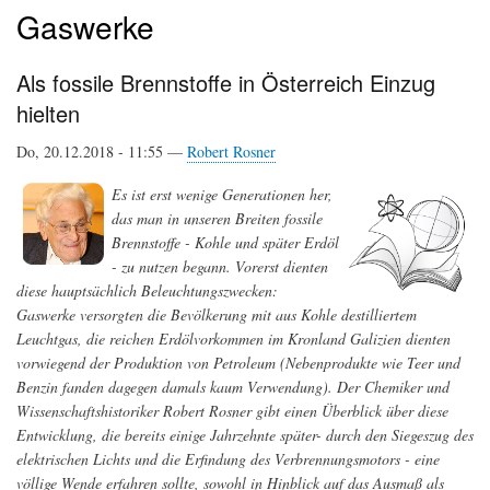
Gaswerke
Als fossile Brennstoffe in Österreich Einzug
hielten
Do, 20.12.2018 - 11:55 —
Robert Rosner
Es ist erst wenige Generationen her,
das man in unseren Breiten fossile
Brennstoffe - Kohle und später Erdöl
- zu nutzen begann. Vorerst dienten
diese hauptsächlich Beleuchtungszwecken:
Gaswerke versorgten die Bevölkerung mit aus Kohle destilliertem
Leuchtgas, die reichen Erdölvorkommen im Kronland Galizien dienten
vorwiegend der Produktion von Petroleum (Nebenprodukte wie Teer und
Benzin fanden dagegen damals kaum Verwendung). Der Chemiker und
Wissenschaftshistoriker Robert Rosner gibt einen Überblick über diese
Entwicklung, die bereits einige Jahrzehnte später- durch den Siegeszug des
elektrischen Lichts und die Erfindung des Verbrennungsmotors - eine
völlige Wende erfahren sollte, sowohl in Hinblick auf das Ausmaß als