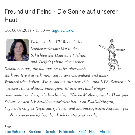
warum
möglichweise
Freund und Feind - Die Sonne auf unserer
manche
Haut
Menschen
häufiger
davon
Do, 06.09.2018 - 13:13 —
Inge Schuster
betroffen
sind
Licht aus dem UV-Bereich des
Sonnenspektrums löst in den
Schichten der Haut eine Vielzahl
und Vielfalt (photo)chemischer
Reaktionen aus, die überaus negative aber auch
stark positive Auswirkungen auf unsere Gesundheit und unser
Wohlbefinden haben. Wie Strahlung aus dem UVA- und UVB-Bereich mit
welchen Haustrukturen interagiert, ist hier an Hand einiger
repräsentativer Beispiele beschrieben. Welche Maßnahmen die Haut zum
Schutz vor den UV-Strahlen entwickelt hat - von Radikalfängern,
Pigmentierung zu Reparatursystemen und morphologischen Anpassungen
- soll in einem nachfolgenden Artikel aufgezeigt werden.
Tags
Inge Schuster
Barriere
Dermis
Epidermis
FICZ
Haut
Histidin