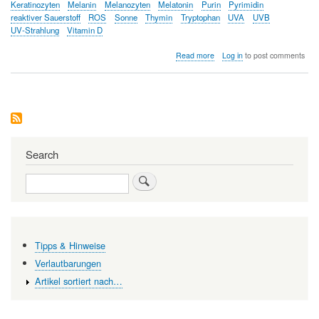
Keratinozyten
Melanin
Melanozyten
Melatonin
Purin
Pyrimidin
reaktiver Sauerstoff
ROS
Sonne
Thymin
Tryptophan
UVA
UVB
UV-Strahlung
Vitamin D
about
Read more
Log in
to post comments
Freund
und
Feind
-
Die
Sonne
auf
unserer
Search
Haut
Search
Tipps & Hinweise
Verlautbarungen
Artikel sortiert nach…