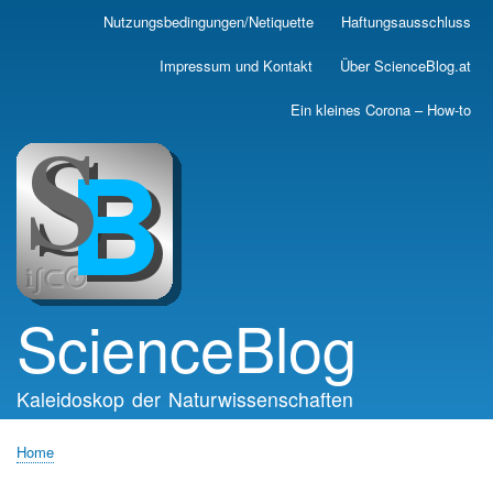
Skip
Nutzungsbedingungen/Netiquette
Haftungsausschluss
Main
to
main
navigation
Impressum und Kontakt
Über ScienceBlog.at
content
Ein kleines Corona – How-to
ScienceBlog
Kaleidoskop der Naturwissenschaften
Home
Breadcrumb