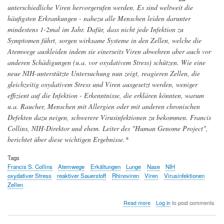
unterschiedliche Viren hervorgerufen werden. Es sind weltweit die
häufigsten Erkrankungen - nahezu alle Menschen leiden darunter
mindestens 1-2mal im Jahr. Dafür, dass nicht jede Infektion zu
Symptomen führt, sorgen wirksame Systeme in den Zellen, welche die
Atemwege auskleiden indem sie einerseits Viren abwehren aber auch vor
anderen Schädigungen (u.a. vor oxydativem Stress) schützen. Wie eine
neue NIH-unterstützte Untersuchung nun zeigt, reagieren Zellen, die
gleichzeitig oxydativem Stress und Viren ausgesetzt werden, weniger
effizient auf die Infektion - Erkenntnisse, die erklären könnten, warum
u.a. Raucher, Menschen mit Allergien oder mit anderen chronischen
Defekten dazu neigen, schwerere Virusinfektionen zu bekommen. Francis
Collins, NIH-Direktor und ehem. Leiter des "Human Genome Project",
berichtet über diese wichtigen Ergebnisse.*
Tags
Francis S. Collins
Atemwege
Erkältungen
Lunge
Nase
NIH
oxydativer Stress
reaktiver Sauerstoff
Rhinoviren
Viren
Virusinfektionen
Zellen
about
Read more
Log in
to post comments
Erkältungen
-