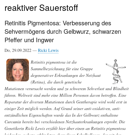
reaktiver Sauerstoff
Retinitis Pigmentosa: Verbesserung des
Sehvermögens durch Gelbwurz, schwarzen
Pfeffer und Ingwer
Do, 29.09.2022 —
Ricki Lewis
Retinitis pigmentosa ist die
Sammelbezeichnung für eine Gruppe
degenerativer Erkrankungen der Netzhaut
(Retina), die durch genetische
Mutationen verursacht werden und zu schwerem Sehverlust und Blindheit
führen. Weltweit sind mehr eine Million Personen davon betroffen. Eine
Reparatur der diversen Mutationen durch Gentherapie wird wohl erst in
einiger Zeit möglich werden. Auf Grund seiner anti-oxidativen, anti-
entzündlichen Eigenschaften wurde das In der Gelbwurz enthaltene
Curcumin bereits bei verschiedenen Netzhauterkrankungen erprobt. Die
Genetikerin Ricki Lewis erzählt hier über einen an Retinitis pigmentosa
leidenden, nahezu erblindeten ehemaligen Schulkollegen, der mit der