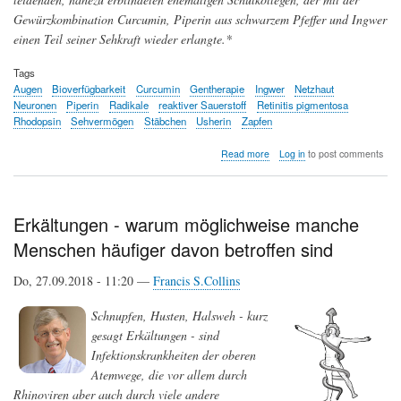
Gewürzkombination Curcumin, Piperin aus schwarzem Pfeffer und Ingwer
einen Teil seiner Sehkraft wieder erlangte.*
Tags
Augen
Bioverfügbarkeit
Curcumin
Gentherapie
Ingwer
Netzhaut
Neuronen
Piperin
Radikale
reaktiver Sauerstoff
Retinitis pigmentosa
Rhodopsin
Sehvermögen
Stäbchen
Usherin
Zapfen
about
Read more
Log in
to post comments
Retinitis
Pigmentosa:
Verbesserung
des
Erkältungen - warum möglichweise manche
Sehvermögens
Menschen häufiger davon betroffen sind
durch
Gelbwurz,
schwarzen
Do, 27.09.2018 - 11:20 —
Francis S.Collins
Pfeffer
und
Schnupfen, Husten, Halsweh - kurz
Ingwer
gesagt Erkältungen - sind
Infektionskrankheiten der oberen
Atemwege, die vor allem durch
Rhinoviren aber auch durch viele andere