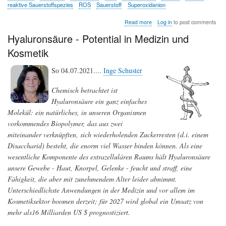
reaktive Sauerstoffspezies
ROS
Sauerstoff
Superoxidanion
about
Read more
Log in
to post comments
Hämoglobin
Hyaluronsäure - Potential in Medizin und
trägt
zur
Kosmetik
Barrierefunktion
unserer
So 04.07.2021....
Inge Schuster
Haut
bei
Chemisch betrachtet ist
Hyaluronsäure ein ganz einfaches
Molekül: ein natürliches, in unseren Organismen
vorkommendes Biopolymer, das aus zwei
miteinander verknüpften, sich wiederholenden Zuckerresten (d.i. einem
Disaccharid) besteht, die enorm viel Wasser binden können. Als eine
wesentliche Komponente des extrazellulären Raums hält Hyaluronsäure
unsere Gewebe - Haut, Knorpel, Gelenke - feucht und straff, eine
Fähigkeit, die aber mit zunehmendem Alter leider abnimmt.
Unterschiedlichste Anwendungen in der Medizin und vor allem im
Kosmetiksektor boomen derzeit; für 2027 wird global ein Umsatz von
mehr als16 Milliarden US $ prognostiziert.