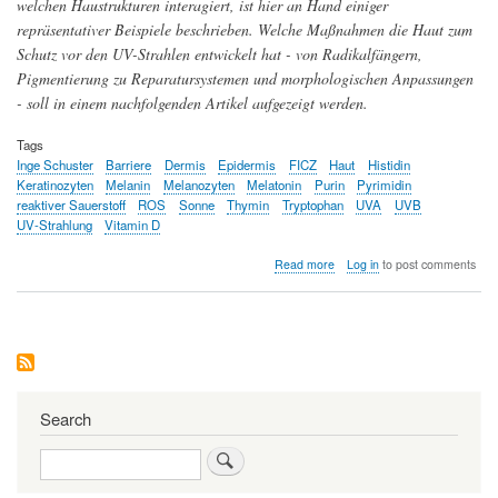
welchen Haustrukturen interagiert, ist hier an Hand einiger
repräsentativer Beispiele beschrieben. Welche Maßnahmen die Haut zum
Schutz vor den UV-Strahlen entwickelt hat - von Radikalfängern,
Pigmentierung zu Reparatursystemen und morphologischen Anpassungen
- soll in einem nachfolgenden Artikel aufgezeigt werden.
Tags
Inge Schuster
Barriere
Dermis
Epidermis
FICZ
Haut
Histidin
Keratinozyten
Melanin
Melanozyten
Melatonin
Purin
Pyrimidin
reaktiver Sauerstoff
ROS
Sonne
Thymin
Tryptophan
UVA
UVB
UV-Strahlung
Vitamin D
about
Read more
Log in
to post comments
Freund
und
Feind
-
Die
Sonne
auf
unserer
Search
Haut
Search