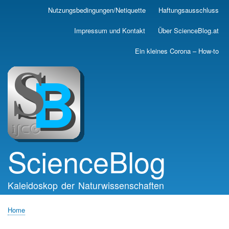
Skip
Nutzungsbedingungen/Netiquette
Haftungsausschluss
Main
to
main
navigation
Impressum und Kontakt
Über ScienceBlog.at
content
Ein kleines Corona – How-to
ScienceBlog
Kaleidoskop der Naturwissenschaften
Home
Breadcrumb