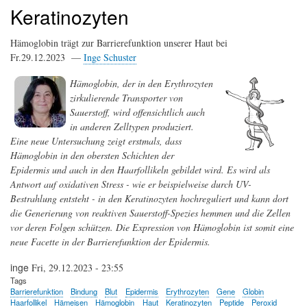
Keratinozyten
Hämoglobin trägt zur Barrierefunktion unserer Haut bei
Fr.29.12.2023 —
Inge Schuster
Hämoglobin, der in den Erythrozyten
zirkulierende Transporter von
Sauerstoff, wird offensichtlich auch
in anderen Zelltypen produziert.
Eine neue Untersuchung zeigt erstmals, dass
Hämoglobin in den obersten Schichten der
Epidermis und auch in den Haarfollikeln gebildet wird. Es wird als
Antwort auf oxidativen Stress - wie er beispielweise durch UV-
Bestrahlung entsteht - in den Keratinozyten hochreguliert und kann dort
die Generierung von reaktiven Sauerstoff-Spezies hemmen und die Zellen
vor deren Folgen schützen. Die Expression von Hämoglobin ist somit eine
neue Facette in der Barrierefunktion der Epidermis.
inge
Fri, 29.12.2023 - 23:55
Tags
Barrierefunktion
Bindung
Blut
Epidermis
Erythrozyten
Gene
Globin
Haarfollikel
Hämeisen
Hämoglobin
Haut
Keratinozyten
Peptide
Peroxid