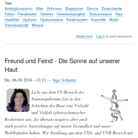
Tags
Acetylglucosamin
Alter
Arthrosen
Biopolymer
Dermis
Disaccharide
Falten
Fibroblasten
Gelenke
Gelenksflüssigkeit
Glukuronsäure
Haut
Hautfüller
Hyaluron
Hyaluronsäure
Keratinozyten
Kosmetik
Markt
Viskoelastizität
Wasser
about
Read more
Log in
to post comments
Hyaluronsäure
-
Potential
in
Freund und Feind - Die Sonne auf unserer
Medizin
Haut
und
Kosmetik
Do, 06.09.2018 - 13:13 —
Inge Schuster
Licht aus dem UV-Bereich des
Sonnenspektrums löst in den
Schichten der Haut eine Vielzahl
und Vielfalt (photo)chemischer
Reaktionen aus, die überaus negative aber auch
stark positive Auswirkungen auf unsere Gesundheit und unser
Wohlbefinden haben. Wie Strahlung aus dem UVA- und UVB-Bereich mit