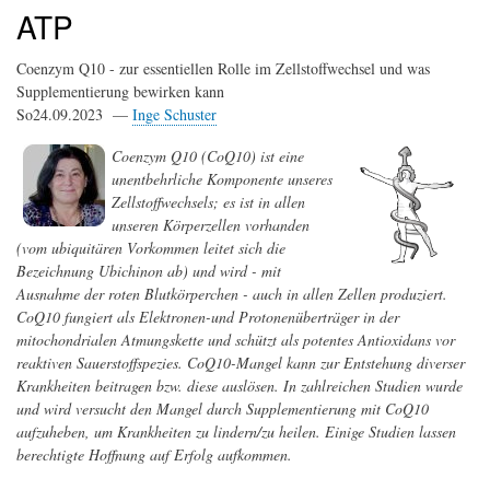
ATP
Coenzym Q10 - zur essentiellen Rolle im Zellstoffwechsel und was
Supplementierung bewirken kann
So24.09.2023 —
Inge Schuster
Coenzym Q10 (CoQ10) ist eine
unentbehrliche Komponente unseres
Zellstoffwechsels; es ist in allen
unseren Körperzellen vorhanden
(vom ubiquitären Vorkommen leitet sich die
Bezeichnung Ubichinon ab) und wird - mit
Ausnahme der roten Blutkörperchen - auch in allen Zellen produziert.
CoQ10 fungiert als Elektronen-und Protonenüberträger in der
mitochondrialen Atmungskette und schützt als potentes Antioxidans vor
reaktiven Sauerstoffspezies. CoQ10-Mangel kann zur Entstehung diverser
Krankheiten beitragen bzw. diese auslösen. In zahlreichen Studien wurde
und wird versucht den Mangel durch Supplementierung mit CoQ10
aufzuheben, um Krankheiten zu lindern/zu heilen. Einige Studien lassen
berechtigte Hoffnung auf Erfolg aufkommen.