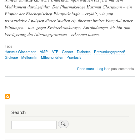
Medikament durchgeführt. Der Pharmakologe Hartmut Glossmann – ein
Pionier der Biochemischen Pharmakologie – erzählt, wie nun
retrospektive Analysen dieser Studien ein überaus breites Potential neuer
Wirkungen – u.a. gegen Krebserkrankungen, Entzündungen, bis hin zum
Verzögerung des Alterungsprozesses - erkennen lassen.
Tags
Hartmut Glossmann
AMP
ATP
Cancer
Diabetes
Entzündungsprozeß
Glukose
Metformin
Mitochondrien
Psoriasis
about
Read more
Log in
to post comments
Metformin:
Vom
Methusalem
unter
den
Arzneimitteln
zur
neuen
Search
Wunderdroge?
Search