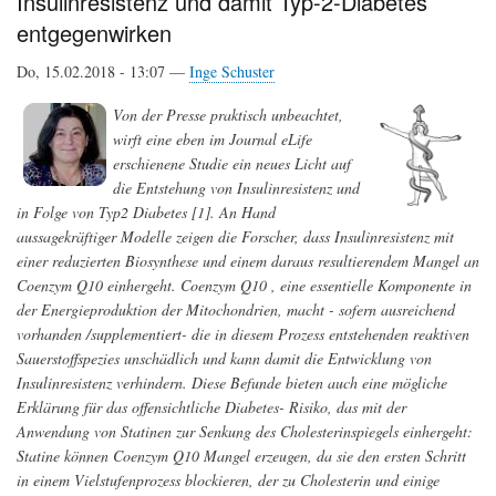
Insulinresistenz und damit Typ-2-Diabetes
zur
entgegenwirken
künstlichen
Photosynthese
Do, 15.02.2018 - 13:07 —
Inge Schuster
Von der Presse praktisch unbeachtet,
wirft eine eben im Journal eLife
erschienene Studie ein neues Licht auf
die Entstehung von Insulinresistenz und
in Folge von Typ2 Diabetes [1]. An Hand
aussagekräftiger Modelle zeigen die Forscher, dass Insulinresistenz mit
einer reduzierten Biosynthese und einem daraus resultierendem Mangel an
Coenzym Q10 einhergeht. Coenzym Q10 , eine essentielle Komponente in
der Energieproduktion der Mitochondrien, macht - sofern ausreichend
vorhanden /supplementiert- die in diesem Prozess entstehenden reaktiven
Sauerstoffspezies unschädlich und kann damit die Entwicklung von
Insulinresistenz verhindern. Diese Befunde bieten auch eine mögliche
Erklärung für das offensichtliche Diabetes- Risiko, das mit der
Anwendung von Statinen zur Senkung des Cholesterinspiegels einhergeht:
Statine können Coenzym Q10 Mangel erzeugen, da sie den ersten Schritt
in einem Vielstufenprozess blockieren, der zu Cholesterin und einige