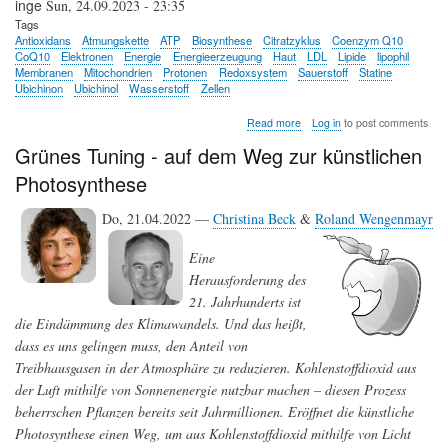
inge
Sun, 24.09.2023 - 23:35
Tags
Antioxidans
Atmungskette
ATP
Biosynthese
Citratzyklus
Coenzym Q10
CoQ10
Elektronen
Energie
Energieerzeugung
Haut
LDL
Lipide
lipophil
Membranen
Mitochondrien
Protonen
Redoxsystem
Sauerstoff
Statine
Ubichinon
Ubichinol
Wasserstoff
Zellen
about
Read more
Log in
to post comments
Coenzym
Grünes Tuning - auf dem Weg zur künstlichen
Q10
-
Photosynthese
zur
essentiellen
Do, 21.04.2022 —
Christina Beck
&
Rolle
Roland Wengenmayr
im
Zellstoffwechsel
Eine
und
Herausforderung des
was
Supplementierung
21. Jahrhunderts ist
bewirken
die Eindämmung des Klimawandels. Und das heißt,
kann
dass es uns gelingen muss, den Anteil von
Treibhausgasen in der Atmosphäre zu reduzieren. Kohlenstoffdioxid aus
der Luft mithilfe von Sonnenenergie nutzbar machen – diesen Prozess
beherrschen Pflanzen bereits seit Jahrmillionen. Eröffnet die künstliche
Photosynthese einen Weg, um aus Kohlenstoffdioxid mithilfe von Licht