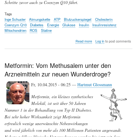
Schritte zuvor auch zu Coenzym Q10 führt.
Tags
Inge Schuster
Atmungskette
ATP
Blutzuckerspiegel
Cholesterin
Coenzym Q10
Diabetes
Energie
Glukose
Insulin
Insulinresistenz
Mitochondrien
ROS
Statine
about
Read more
Log in
to post comments
Coenzym
Q10
kann
der
Metformin: Vom Methusalem unter den
Entwicklung
Arzneimitteln zur neuen Wunderdroge?
von
Insulinresistenz
und
Fr, 10.04.2015 - 06:25 —
Hartmut Glossmann
damit
Typ-
Metformin, ein kleines synthetisches
2-
Molekül, ist seit über 50 Jahren
Diabetes
entgegenwirken
Nummer 1 in der Behandlung von Typ II Diabetes.
Bei sehr hoher Wirksamkeit zeigt Metformin
erfreulich wenige unerwünschte Nebenwirkungen
und wird jährlich von mehr als 100 Millionen Patienten angewandt.
Nahezu zahllose klinische Untersuchungen wurden bis jetzt mit dem