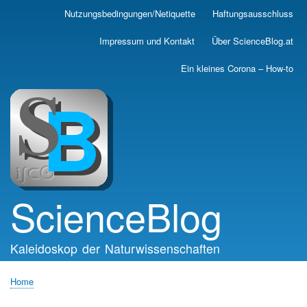
Skip
Nutzungsbedingungen/Netiquette
Haftungsausschluss
Main
to
main
navigation
Impressum und Kontakt
Über ScienceBlog.at
content
Ein kleines Corona – How-to
ScienceBlog
Kaleidoskop der Naturwissenschaften
Home
Breadcrumb