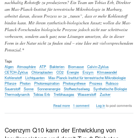
nachhaltig Rohstoffe zu produzieren? Ein Team um Tobias Erb, Direktor
am Max-Planck-Institut für terrestrische Mikrobiologie in Marburg,
arbeitet daran, diesen Prozess so zu „tunen“, dass er mehr Kohlenstoff
binden kann. Mit ihrem synthetisch-biologischen Ansatz wollen die Max-
Planck-Forschenden biologische Prozesse jedoch nicht nur schrittweise
verbessern, sondern auch ganz neue Lösungen umsetzen, die in dieser
Form in der Natur nicht zu finden sind – eine Idee mit vielversprechendem
Potenzial.*
Tags
Algen
Atmosphäre
ATP
Bakterien
Biomasse
Calvin-Zyklus
CETCH-Zyklus
Chloroplasten
CO2
Energie
Enzym
Klimawandel
Kohlenstoff
Lichtquanten
Max-Planck-Institut für terrestrische Mikrobiologie
Pflanze
Photon
Photorespiration
Photosynthese
Prozess
Rubisco
Sauerstoff
Sonne
Sonnenenergie
Stoffwechselweg
Synthetische Biologie
Thermodynamik
Tobias Erb
Treibhausgas
Wasserstoff
Zucker
about
Read more
1 comment
Log in
to post comments
Grünes
Tuning
-
auf
Coenzym Q10 kann der Entwicklung von
dem
Weg