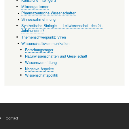
Künstliche Intelligenz
Mikroorganismen
Pharmazeutische Wissenschaften
Sinneswahrnehmung
Synthetische Biologie — Leitwissenschaft des 21.
Jahrhunderts?
Themenschwerpunkt: Viren
Wissenschaftskommunikation
Forschungsträger
Naturwissenschaften und Gesellschaft
Wissensvermittlung
Negative Aspekte
Wissenschaftspolitik
Contact
FOOTER
MENU