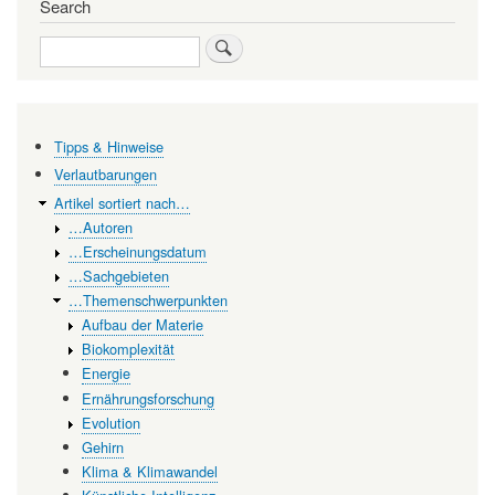
links
Search
for
Search
Negative
Aspekte
Tipps & Hinweise
Verlautbarungen
Artikel sortiert nach…
…Autoren
…Erscheinungsdatum
…Sachgebieten
…Themenschwerpunkten
Aufbau der Materie
Biokomplexität
Energie
Ernährungsforschung
Evolution
Gehirn
Klima & Klimawandel