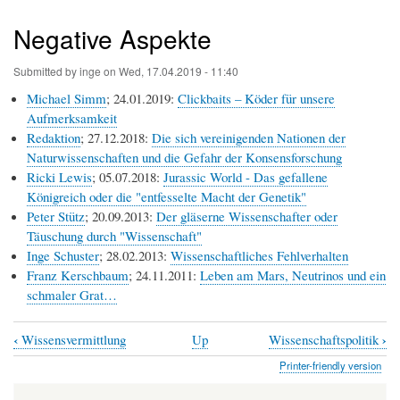
Negative Aspekte
Submitted by
inge
on
Wed, 17.04.2019 - 11:40
Michael Simm
; 24.01.2019:
Clickbaits – Köder für unsere
Aufmerksamkeit
Redaktion
; 27.12.2018:
Die sich vereinigenden Nationen der
Naturwissenschaften und die Gefahr der Konsensforschung
Ricki Lewis
; 05.07.2018:
Jurassic World - Das gefallene
Königreich oder die "entfesselte Macht der Genetik"
Peter Stütz
; 20.09.2013:
Der gläserne Wissenschafter oder
Täuschung durch "Wissenschaft"
Inge Schuster
; 28.02.2013:
Wissenschaftliches Fehlverhalten
Franz Kerschbaum
; 24.11.2011:
Leben am Mars, Neutrinos und ein
schmaler Grat…
‹
›
Wissensvermittlung
Up
Wissenschaftspolitik
Book
Printer-friendly version
traversal