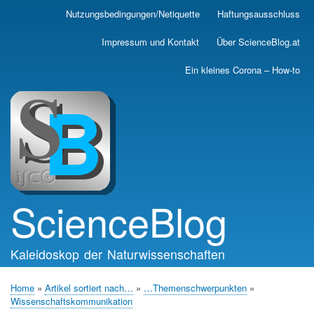
Skip
Nutzungsbedingungen/Netiquette
Haftungsausschluss
Main
to
main
navigation
Impressum und Kontakt
Über ScienceBlog.at
content
Ein kleines Corona – How-to
ScienceBlog
Kaleidoskop der Naturwissenschaften
Home
Artikel sortiert nach…
…Themenschwerpunkten
Breadcrumb
Wissenschaftskommunikation