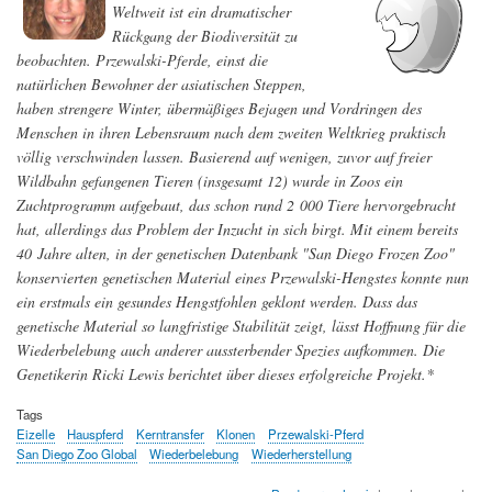
Weltweit ist ein dramatischer
Rückgang der Biodiversität zu
beobachten. Przewalski-Pferde, einst die
natürlichen Bewohner der asiatischen Steppen,
haben strengere Winter, übermäßiges Bejagen und Vordringen des
Menschen in ihren Lebensraum nach dem zweiten Weltkrieg praktisch
völlig verschwinden lassen. Basierend auf wenigen, zuvor auf freier
Wildbahn gefangenen Tieren (insgesamt 12) wurde in Zoos ein
Zuchtprogramm aufgebaut, das schon rund 2 000 Tiere hervorgebracht
hat, allerdings das Problem der Inzucht in sich birgt. Mit einem bereits
40 Jahre alten, in der genetischen Datenbank "San Diego Frozen Zoo"
konservierten genetischen Material eines Przewalski-Hengstes konnte nun
ein erstmals ein gesundes Hengstfohlen geklont werden. Dass das
genetische Material so langfristige Stabilität zeigt, lässt Hoffnung für die
Wiederbelebung auch anderer aussterbender Spezies aufkommen. Die
Genetikerin Ricki Lewis berichtet über dieses erfolgreiche Projekt.*
Tags
Eizelle
Hauspferd
Kerntransfer
Klonen
Przewalski-Pferd
San Diego Zoo Global
Wiederbelebung
Wiederherstellung
about