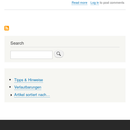
about
Read more
Log in
to post comments
Das
Leben
ein
Traum
—
Warum
wir
nicht
Search
Sklaven
unserer
Search
Gene
sind
Tipps & Hinweise
Verlautbarungen
Artikel sortiert nach…