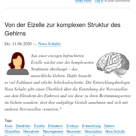
Read more
Log in
to post comments
Das
geklonte
Przewalski-
Pferd
Von der Eizelle zur komplexen Struktur des
und
Gehirns
die
Aussicht
auf
Do, 11.06.2020 —
Nora Schultz
Wiederbelebung
ausgestorbener
Aus einer einzigen befruchteten
Tierarten
Eizelle wächst eine der komplexesten
Strukturen überhaupt – das
menschliche Gehirn. Dafür braucht
es viel Faltkunst und etliche Schicksalsschritte. Die Entwicklungsbiologin
Nora Schultz gibt einen Überblick über die Entstehung der Nervenzellen
aus dem Ektoderm des Embryos und wie diese zu ihren Bestimmungsorten
im Gehirn wandern, dort ihre endgültige Gestalt annehmen und sich mit
anderen Nervenzellen vernetzen.*
Tags
Axon
Dendriten
Eizelle
Ektoderm
Embryo
Entwicklung
Gehirn
Gliazellen
Neuralrohr
Neurogenese
Neuronen
Neurulation
Nora Schultz