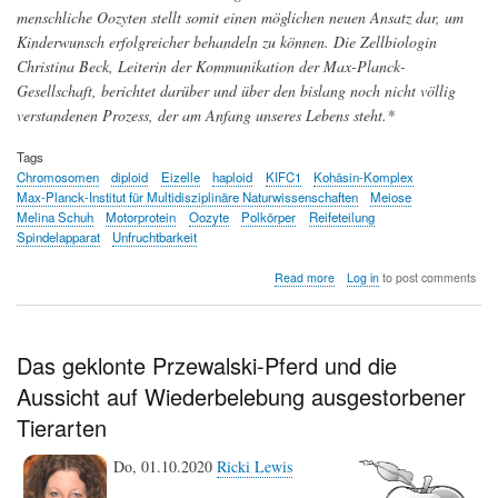
menschliche Oozyten stellt somit einen möglichen neuen Ansatz dar, um
Kinderwunsch erfolgreicher behandeln zu können. Die Zellbiologin
Christina Beck, Leiterin der Kommunikation der Max-Planck-
Gesellschaft, berichtet darüber und über den bislang noch nicht völlig
verstandenen Prozess, der am Anfang unseres Lebens steht.*
Tags
Chromosomen
diploid
Eizelle
haploid
KIFC1
Kohäsin-Komplex
Max-Planck-Institut für Multidisziplinäre Naturwissenschaften
Meiose
Melina Schuh
Motorprotein
Oozyte
Polkörper
Reifeteilung
Spindelapparat
Unfruchtbarkeit
about
Read more
Log in
to post comments
Unerfüllter
Kinderwunsch
-
fehlerhafte
Das geklonte Przewalski-Pferd und die
Prozesse
Aussicht auf Wiederbelebung ausgestorbener
der
reifenden
Tierarten
Eizelle
Do, 01.10.2020
Ricki Lewis