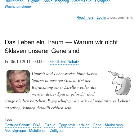
Rückenmark
Signale
Sonic Hedgehog
Stammzelle
Synapsen
Wachstumskegel
about
Read more
Log in
to post comments
Von
der
Eizelle
zur
Das Leben ein Traum — Warum wir nicht
komplexen
Sklaven unserer Gene sind
Struktur
des
Gehirns
Fr, 06.10.2011- 00:00 —
Gottfried Schatz
Umwelt und Lebensweise hinterlassen
Spuren in unseren Genen. Bei der
Befruchtung einer Eizelle werden die
meisten dieser Spuren gelöscht, doch
einige bleiben bestehen. Eigenschaften, die wir während unseres Lebens
erwerben, können deshalb erblich sein.
Tags
Gottfried Schatz
DNA
Eizelle
Epigenetik
erblich
Gene
Markierung
Methylgruppe
Mutationen
Zelltypen