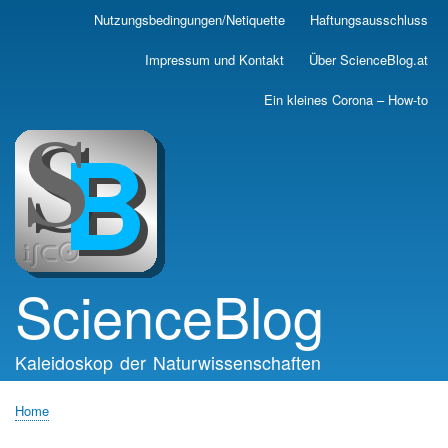
Skip
Nutzungsbedingungen/Netiquette
Haftungsausschluss
Main
to
main
navigation
Impressum und Kontakt
Über ScienceBlog.at
content
Ein kleines Corona – How-to
ScienceBlog
Kaleidoskop der Naturwissenschaften
Home
Breadcrumb