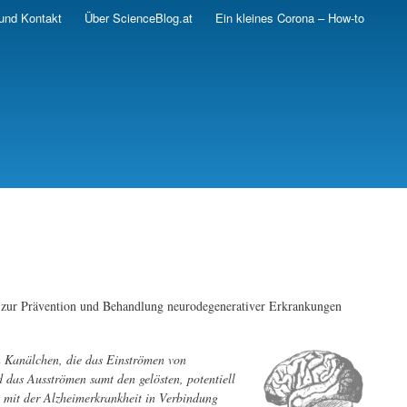
und Kontakt
Über ScienceBlog.at
Ein kleines Corona – How-to
e zur Prävention und Behandlung neurodegenerativer Erkrankungen
n Kanälchen, die das Einströmen von
 das Ausströmen samt den gelösten, potentiell
 mit der Alzheimerkrankheit in Verbindung