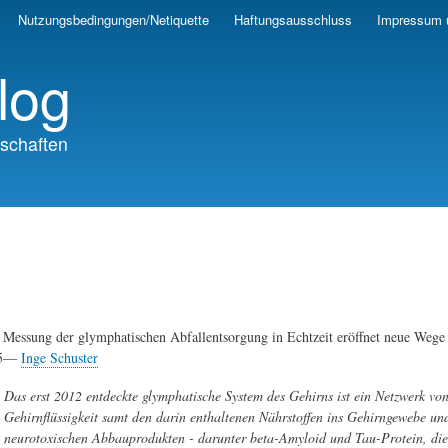
Skip
Nutzungsbedingungen/Netiquette
Haftungsausschluss
Impressum 
to
main
log
content
schaften
e Messung der glymphatischen Abfallentsorgung in Echtzeit eröffnet neue Weg
25—
Inge Schuster
Das erst 2012 entdeckte glymphatische System des Gehirns ist ein Netzwerk vo
Gehirnflüssigkeit samt den darin enthaltenen Nährstoffen ins Gehirngewebe und
neurotoxischen Abbauprodukten - darunter beta-Amyloid und Tau-Protein, die