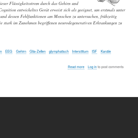
dieser Flüssigkeitsstrom durch das Gehirn und
ognition entwickeltes Gerät erweist sich als geeignet, um erstmals unter
 und dessen Fehlfunktionen am Menschen zu untersuchen, frühzeitig
 die stark im Zunehmen begriffenen neurodegenerativen Erkrankungen zu
on
EEG
Gehirn
Glia-Zellen
glymphatisch
Interstitium
ISF
Kanäle
about
Read more
Log in
to post comments
Nicht-
invasive
Messung
der
glymphatischen
Abfallentsorgung
in
Echtzeit
eröffnet
neue
Wege
zur
Prävention
und