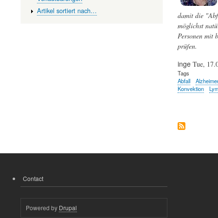
Artikel sortiert nach…
damit die "Abf
möglichst natü
Personen mit b
prüfen.
inge
Tue, 17.
Tags
Abfall
Alzheime
Konvektion
Ly
Contact
FOOTER
MENU
Powered by
Drupal