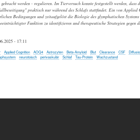
gebracht werden - regulieren. Im Tierversuch konnte festgestellt werden, dass 
allbeseitigung" praktisch nur während des Schlafs stattfindet. Ein von Applied C
rlichen Bedingungen und zeitaufgelöst die Biologie des glymphatischen Systems
eeinträchtigter Funktion zu identifizieren und therapeutische Strategien gegen
06.2025 - 17:11
r
Applied Cognition
AOQ4
Astrozyten
Beta-Amyloid
Blut
Clearance
CSF
Diffusi
mphsystem
neurotoisch
perivaskulär
Schlaf
Tau-Protein
Wachzustand