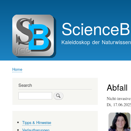
Main
navigation
ScienceB
Kaleidoskop der Naturwissen
Home
Breadcrumb
Abfall
Search
Search
Nicht-invasiv
Di, 17.06.20
Tipps & Hinweise
Verlautbarungen