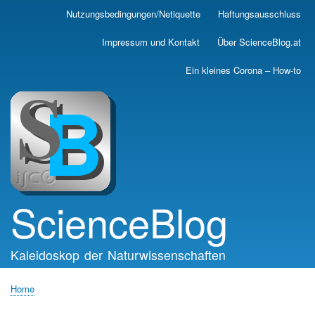
Skip
Nutzungsbedingungen/Netiquette
Haftungsausschluss
Main
to
main
navigation
Impressum und Kontakt
Über ScienceBlog.at
content
Ein kleines Corona – How-to
ScienceBlog
Kaleidoskop der Naturwissenschaften
Home
Breadcrumb