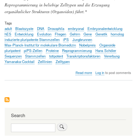
Reprogrammierung in beliebige Zelltypen und die Erzeugung
organähnlicher Strukturen (Organoiden) führt.*
Tags
adult
Blastozyste
DNA
Drosophila
embryonal
Embryonalentwicklung
hES
Entwicklung
Evolution
Fliegen
Gehirn
Gene
Genetik
homolog
induzierte pluripotente Stammzellen
iPS
Jungbrunnen
Max-Planck-Institut für molekulare Biomedizin
Nobelpreis
Organoide
pluripotent
piPS-Zellen
Proteine
Reprogrammierung
Hans Schöler
Sequenzen
Stammzellen
totipotent
Transkriptionsfaktoren
Vererbung
Yamanaka-Cocktail
Zelllinien
Zelltypen
about
Read more
Log in
to post comments
Von
Vererbung
und
Entwicklungskontrolle
zur
Reprogrammierung
von
Stammzellen
Search
Search