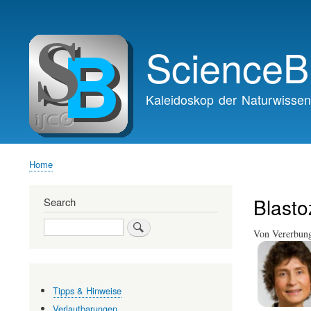
Main
navigation
ScienceB
Kaleidoskop der Naturwissen
Home
Breadcrumb
Blasto
Search
Search
Von Vererbung
Tipps & Hinweise
Verlautbarungen