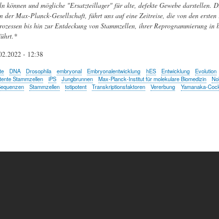
ln können und mögliche "Ersatzteillager" für alte, defekte Gewebe darstellen. Di
der Max-Planck-Gesellschaft, führt uns auf eine Zeitreise, die von den ersten 
ozessen bis hin zur Entdeckung von Stammzellen, ihrer Reprogrammierung in b
ührt.*
02.2022 - 12:38
te
DNA
Drosophila
embryonal
Embryonalentwicklung
hES
Entwicklung
Evolution
otente Stammzellen
iPS
Jungbrunnen
Max-Planck-Institut für molekulare Biomedizin
No
equenzen
Stammzellen
totipotent
Transkriptionsfaktoren
Vererbung
Yamanaka-Cockt