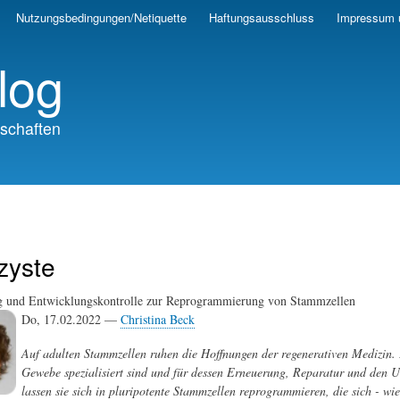
Skip
Nutzungsbedingungen/Netiquette
Haftungsausschluss
Impressum 
to
main
log
content
schaften
zyste
 und Entwicklungskontrolle zur Reprogrammierung von Stammzellen
Do, 17.02.2022 —
Christina Beck
Auf adulten Stammzellen ruhen die Hoffnungen der regenerativen Medizin. E
Gewebe spezialisiert sind und für dessen Erneuerung, Reparatur und den 
lassen sie sich in pluripotente Stammzellen reprogrammieren, die sich - wi