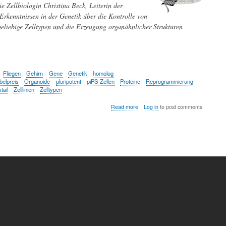
e Zellbiologin Christina Beck, Leiterin der
Erkenntnissen in der Genetik über die Kontrolle von
eliebige Zelltypen und die Erzeugung organähnlicher Strukturen
Fliegen
Gehirn
Gene
Genetik
homolog
belpreis
Organoide
pluripotent
piPS-Zellen
Proteine
Reprogrammierung
ail
Zelllinien
Zelltypen
about
Read more
Log in
to post comments
Von
Vererbung
und
Entwicklungskontrolle
zur
Reprogrammierung
von
Stammzellen