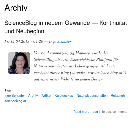
Archiv
ScienceBlog in neuem Gewande — Kontinuität
und Neubeginn
Fr, 12.04.2013 - 04:20 —
Inge Schuster
Vor rund einundzwanzig Monaten wurde der
ScienceBlog als erste österreichische Plattform für
Naturwissenschaften ins Leben gerufen. Ab heute
erscheint dieser Blog (vormals „www.science-blog.at“)
auf einer neuen Website im neuen Design.
Tags
Inge Schuster
Archiv
Artikel
Kaleidoskop
Naturwissenschaften
Relaunch
scienceblog.at
about
Read more
Log in
to post comments
ScienceBlog
in
neuem
Gewande