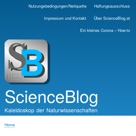
Skip
Nutzungsbedingungen/Netiquette
Haftungsausschluss
Main
to
main
navigation
Impressum und Kontakt
Über ScienceBlog.at
content
Ein kleines Corona – How-to
ScienceBlog
Kaleidoskop der Naturwissenschaften
Home
Breadcrumb