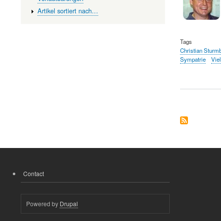
Artikel sortiert nach…
Tags
Christian Sturm
Sympatrie
Viel
Contact
FOOTER
MENU
Powered by
Drupal