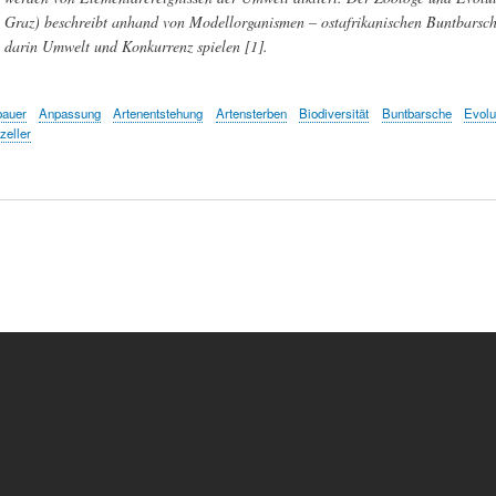
Graz) beschreibt anhand von Modellorganismen – ostafrikanischen Buntbarsche
darin Umwelt und Konkurrenz spielen [1].
bauer
Anpassung
Artenentstehung
Artensterben
Biodiversität
Buntbarsche
Evolu
zeller