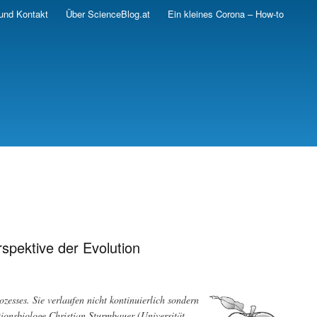
und Kontakt
Über ScienceBlog.at
Ein kleines Corona – How-to
rspektive der Evolution
zesses. Sie verlaufen nicht kontinuierlich sondern
ionsbiologe Christian Sturmbauer (Universität