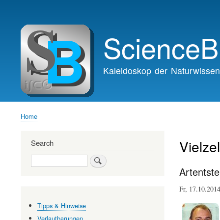
Main
navigation
ScienceB
Kaleidoskop der Naturwissen
Home
Breadcrumb
Vielzel
Search
Search
Artentste
Fr, 17.10.201
Tipps & Hinweise
Verlautbarungen