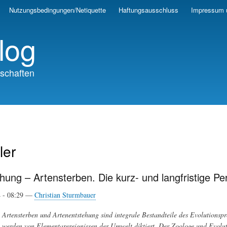
Skip
Nutzungsbedingungen/Netiquette
Haftungsausschluss
Impressum 
to
main
log
content
schaften
ler
hung – Artensterben. Die kurz- und langfristige Pe
4 - 08:29 —
Christian Sturmbauer
Artensterben und Artenentstehung sind integrale Bestandteile des Evolutionspro
werden von Elementarereignissen der Umwelt diktiert. Der Zoologe und Evolut