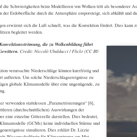
uf die Schwierigkeiten beim Modellieren von Wolken tritt als besonderer As
 der Erdoberfläche durch die Atmosphäre emporsteigt, sich abkühlt und die
en erwärmt sich die Luft schnell, was die Konvektion fördert. Dies kann zu
itzen begleitet werden.
 Konvektionsströmung, die zu Wolkenbildung führt
Gewittern.
Credit: Niccolò Ubalducci / Flickr (CC BY-
ion verursachte Niederschläge können kurzfristig und
iert auftreten. Um solche Niederschlagsereignisse zu
fügen globale Klimamodelle über eine ungenügende, zu
ng.
er verwenden stattdessen „Parametrisierungen“ [6],
ttleren (durchschnittlichen) Auswirkungen der
r eine einzelne Gitterzelle darstellen. Dies bedeutet,
 Klimamodelle (GCMs) keine individuellen Stürme und
genereignisse simulieren. Dies erklärt Dr. Lizzie
ende Wissenschaftlerin für Klimaextreme am Met