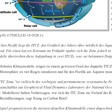
org/10.1175/JCLI-D-15-0328.1):
chen Pazifik liegt die ITCZ ​​ den Großteil des Jahres über nördlich des Ä
ad. Für einen kurzen Zeitraum im Frühjahr spaltet sich die Zone jedoch in 
elle übertreiben diese Aufspaltung in zwei ITCZs, was zur bekannten Dop
lobalen Klimamodelle zeigen zu einem gewissen Grad das doppelte ITCZ-Pr
 Hemisphäre zu viel Regen simulieren und für den Pazifik am Äquator ma
TC Zone ​​
"ist vielleicht der wichtigste und permanenteste systematische F
senschaftler am
Geophysical Fluid Dynamics Laboratory der National Ocea
m: Modellierer halten Vorhersagen, wie sich die ITC Zone ​​im Verlauf der 
Beeinflussungen, sagt Xiang zu Carbon Brief:
spiel prognostizieren die meisten aktuellen Klimamodelle einen abgeschw