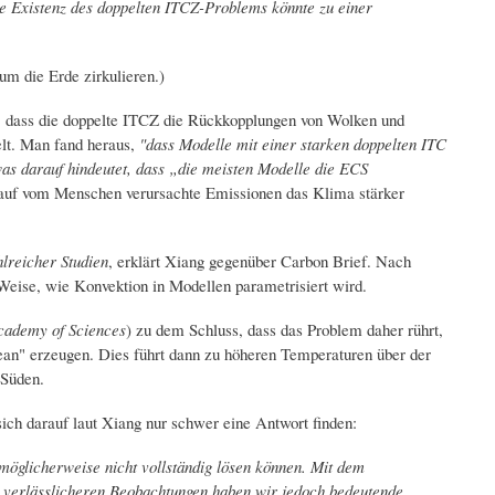
ie Existenz des doppelten ITCZ-Problems könnte zu einer
um die Erde zirkulieren.)
e, dass die doppelte ITCZ die Rückkopplungen von Wolken und
elt. Man fand heraus,
"dass Modelle mit einer starken doppelten ITC
 was darauf hindeutet, dass „die meisten Modelle die ECS
 auf vom Menschen verursachte Emissionen das Klima stärker
lreicher Studien
, erklärt Xiang gegenüber Carbon Brief. Nach
 Weise, wie Konvektion in Modellen parametrisiert wird.
cademy of Sciences
) zu dem Schluss, dass das Problem daher rührt,
an" erzeugen. Dies führt dann zu höheren Temperaturen über der
 Süden.
ich darauf laut Xiang nur schwer eine Antwort finden:
glicherweise nicht vollständig lösen können. Mit dem
 verlässlicheren Beobachtungen haben wir jedoch bedeutende