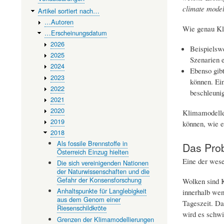
climate models
Artikel sortiert nach…
…Autoren
Wie genau Kli
…Erscheinungsdatum
2026
Beispielswe
2025
Szenarien e
2024
Ebenso gibt
2023
können. Ein
2022
beschleuni
2021
2020
Klimamodelle 
2019
können, wie e
2018
Als fossile Brennstoffe in
Das Pro
Österreich Einzug hielten
Eine der wese
Die sich vereinigenden Nationen
der Naturwissenschaften und die
Gefahr der Konsensforschung
Wolken sind K
Anhaltspunkte für Langlebigkeit
innerhalb wen
aus dem Genom einer
Tageszeit. Da
Riesenschildkröte
wird es schwie
Grenzen der Klimamodellierungen