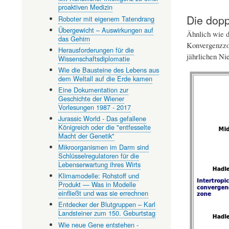
proaktiven Medizin
Die dopp
Roboter mit eigenem Tatendrang
Übergewicht – Auswirkungen auf
Ähnlich wie d
das Gehirn
Konvergenzzon
Herausforderungen für die
jährlichen Ni
Wissenschaftsdiplomatie
Wie die Bausteine des Lebens aus
dem Weltall auf die Erde kamen
Eine Dokumentation zur
Geschichte der Wiener
Vorlesungen 1987 - 2017
Jurassic World - Das gefallene
Königreich oder die "entfesselte
Macht der Genetik"
Mikroorganismen im Darm sind
Schlüsselregulatoren für die
Lebenserwartung ihres Wirts
Klimamodelle: Rohstoff und
Produkt — Was in Modelle
einfließt und was sie errechnen
Entdecker der Blutgruppen – Karl
Landsteiner zum 150. Geburtstag
Wie neue Gene entstehen -