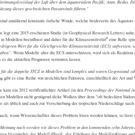
 Strömungskreislauf der Luft über dem äquatorialem Pazifik; Anm. Redn). D
ätzung dieses geschwächten Passatwinds führen."
sind annähernd konstante östliche Winde, welche beiderseits des Äquators 
s legt eine 2015 erschienen Studie (in Geophysical Research Letters) nah
#
n Modellen beeinflusst und daher für die Klimasensitivität
eine Rolle spi
niedrigeren Wert für die Gleichgewichts-Klimasensitivität (ECS) aufweisen,
haben“.
Wenn Modelle aber die ECS unterschätzen, wird sich als Reaktion
 es die aktuellen Prognosen vermuten lassen.
für die doppelte ITCZ ​​in Modellen sind komplex und waren Gegenstand zah
g gibt es eine Reihe von ursächlichen Faktoren, einschließlich der Art und
e kam ein 2012 veröffentlichter Artikel (in den
Proceedings der National A
ten Modellen nicht genügend dicke Wolken über dem "oft bedeckten Südoze
 als üblich und auch zur Verschiebung der tropischen Niederschläge nach
ach, wann Wissenschaftler dieses Problem lösen werden können, so lässt s
Meinung nach werden wir dieses Problem in den kommenden zehn Jahren mö
rten Verständnis der Modell-Physik, der Erhöhung der Modellauflösung und