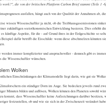
 work?", die von der britischen Plattform Carbon Brief stammt (Teile 1 -6[1
maprognosen ausfallen, hängt auch von der Qualität der Annahmen ab, die 
ise wissen Wissenschaftler ja nicht, ob die Treibhausgasemissionen sinke
iner zukünftigen sozioökonomischen Entwicklung basieren. Dies erhöht die
 es künftige Aspekte, für die - auf Grund ihres in der Erdgeschichte so s
 Beispiel dafür betrifft die Eisschilde: wenn diese abschmelzen könnten s
gen.
werden immer komplizierter und anspruchsvoller - dennoch gibt es immer 
s die Wissenschaftler wünschen.
blem Wolken
ntlichen Einschränkungen der Klimamodelle liegt darin, wie gut sie Wolken
limaforschern ein ständiger Dorn im Auge. Sie bedecken jeweils rund zwei
iger Minuten bilden und auflösen, Wolken können den Planeten sowohl wärm
zu kommt, dass Wissenschaftler keine Aufzeichnungen darüber besitzen, w
riger festzustellen, ob und wie sie sich in der Zwischenzeit verändert habe