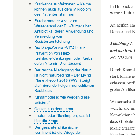
Krankenhausinfektionen – Keime
In Hinblick a
können auch aus dem Mikrobiom
warme Luft an
des Patienten stammen
Eurobarometer 478: zum
An heißen Tag
Wissenstand der EU-Bürger über
Antibiotika, deren Anwendung und
Donner und Bl
Vermeidung von
Resistenzentstehung
Abbildung 1.
Die Mega-Studie "VITAL" zur
und auch zu 
Prävention von Herz-
NC-ND 2.0 )
Kreislauferkrankungen oder Krebs
durch Vitamin D enttäuscht
Durch Konvekt
Der rasche Niedergang der Natur
ist nicht naturbedingt - Der Living
stark lokalis
Planet-Report 2018 (WWF) zeigt
erfassen, ver
alarmierende Folgen menschlichen
grobe Auflösu
Raubbaus
Klimamodelle: wie werden diese
Wissenschaftl
validiert?
welche die mi
Genies aus dem Labor
Konvektion übe
Impfen oder Nichtimpfen, das ist
hier die Frage
dass Globale
Der gesamte afrikanische
lokale Starkre
Kontinent ist die Wiege der
Kendon, leit