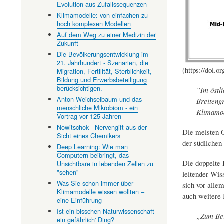
Evolution aus Zufallssequenzen
Klimamodelle: von einfachen zu
hoch komplexen Modellen
Auf dem Weg zu einer Medizin der
Zukunft
Die Bevölkerungsentwicklung im
21. Jahrhundert - Szenarien, die
(https://doi.
Migration, Fertilität, Sterblichkeit,
Bildung und Erwerbsbeteiligung
berücksichtigen.
“Im östli
Anton Weichselbaum und das
Breitengr
menschliche Mikrobiom - ein
Klimamod
Vortrag vor 125 Jahren
Nowitschok - Nervengift aus der
Die meisten G
Sicht eines Chemikers
der südlichen
Deep Learning: Wie man
Computern beibringt, das
Die doppelte I
Unsichtbare in lebenden Zellen zu
"sehen"
leitender Wis
Was Sie schon immer über
sich vor alle
Klimamodelle wissen wollten –
auch weitere 
eine Einführung
Ist ein bisschen Naturwissenschaft
„Zum Bei
ein gefährlich' Ding?