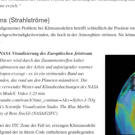
tte erzielt.“
ms (Strahlströme)
allgemeines Problem bei Klimamodellen betrifft schließlich die Position v
chgeschwindigkeitswinden, die hoch in der Atmosphäre strömen. Sie könn
.
 NASA Visualisierung des Europäischen Jetstream
 Dieser wird durch das Zusammentreffen kalter
uftmassen aus der Arktis und aufsteigender warmer
Tropen erzeugt - es ist ein strömendes Band aus
nden, das rund um den Planeten mäandriert. Die
ng verwendet Wetter-und Klimabeobachtungen des NASA
Modell. Video 1:23 min.
youtube.com/watch?time_continue=3&v=Xybvt-J-7Og
's Scientific Visualization Studio. The Blue Marble
esy of Reto Stockli (NASA/GSFC)
ei der ITC Zone der Fall ist, ​​erzeugen Klimamodelle
fgrund der in ihrem Code enthaltenen grundlegenden