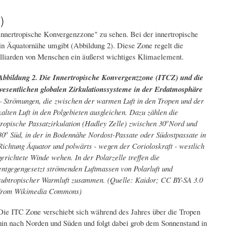
)
nnertropische Konvergenzzone" zu sehen. Bei der innertropische
in Äquatornähe umgibt (Abbildung 2). Diese Zone regelt die
illiarden von Menschen ein äußerst wichtiges Klimaelement.
Abbildung 2. Die Innertropische Konvergenzzone (ITCZ) und die
wesentlichen globalen Zirkulationssysteme in der Erdatmosphäre
– Strömungen, die zwischen der warmen Luft in den Tropen und der
kalten Luft in den Polgebieten ausgleichen. Dazu zählen die
o
tropische Passatzirkulation (Hadley Zelle) zwischen 30
Nord und
o
30
Süd, in der in Bodennähe Nordost-Passate oder Südostpassate in
Richtung Äquator und polwärts - wegen der Corioloskraft - westlich
gerichtete Winde wehen. In der Polarzelle treffen die
entgegengesetzt strömenden Luftmassen von Polarluft und
subtropischer Warmluft zusammen. (Quelle: Kaidor; CC BY-SA 3.0
from Wikimedia Commons)
Die ITC Zone ​​verschiebt sich während des Jahres über die Tropen
hin nach Norden und Süden und folgt dabei grob dem Sonnenstand in