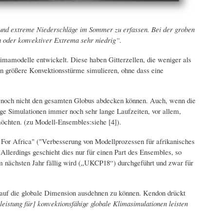
r und extreme Niederschläge im Sommer zu erfassen. Bei der groben
n oder konvektiver Extrema sehr niedrig“.
amodelle entwickelt. Diese haben Gitterzellen, die weniger als
n größere Konvektionsstürme simulieren, ohne dass eine
le noch nicht den gesamten Globus abdecken können. Auch, wenn die
ge Simulationen immer noch sehr lange Laufzeiten, vor allem,
öchten. (zu Modell-Ensembles:siehe [4]).
or Africa" ​​("Verbesserung von Modellprozessen für afrikanisches
Allerdings geschieht dies nur für einen Part des Ensembles, so
m nächsten Jahr fällig wird („UKCP18“) durchgeführt und zwar für
, auf die globale Dimension ausdehnen zu können. Kendon drückt
eistung für] konvektionsfähige globale Klimasimulationen leisten