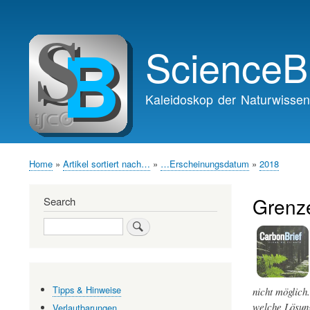
Main
navigation
ScienceB
Kaleidoskop der Naturwissen
Home
Artikel sortiert nach…
…Erscheinungsdatum
2018
Breadcrumb
Grenze
Search
Search
Tipps & Hinweise
nicht möglich
welche Lösung
Verlautbarungen