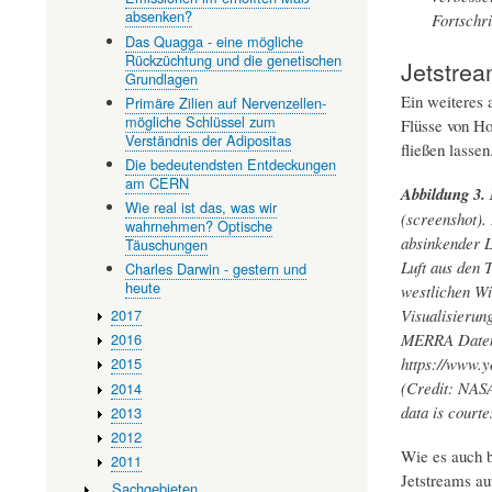
absenken?
Fortschri
Das Quagga - eine mögliche
Rückzüchtung und die genetischen
Jetstrea
Grundlagen
Ein weiteres 
Primäre Zilien auf Nervenzellen-
mögliche Schlüssel zum
Flüsse von Ho
Verständnis der Adipositas
fließen lassen
Die bedeutendsten Entdeckungen
am CERN
Abbildung 3.
Wie real ist das, was wir
(screenshot).
wahrnehmen? Optische
absinkender L
Täuschungen
Luft aus den 
Charles Darwin - gestern und
heute
westlichen Wi
2017
Visualisieru
MERRA Daten 
2016
https://www.
2015
(Credit: NASA
2014
data is court
2013
2012
Wie es auch b
2011
Jetstreams au
…Sachgebieten