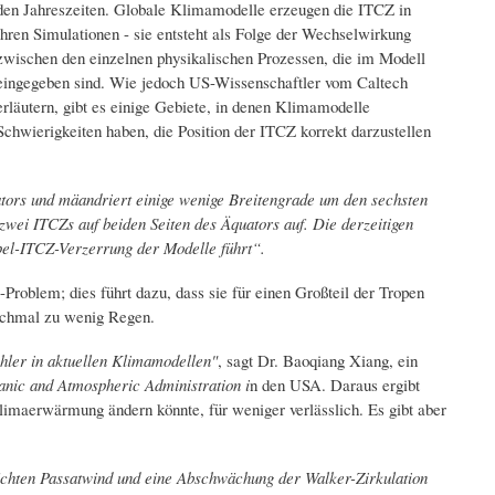
den Jahreszeiten. Globale Klimamodelle erzeugen die ITCZ ​​in
ihren Simulationen - sie entsteht als Folge der Wechselwirkung
zwischen den einzelnen physikalischen Prozessen, die im Modell
eingegeben sind. Wie jedoch US-Wissenschaftler vom Caltech
erläutern, gibt es einige Gebiete, in denen Klimamodelle
Schwierigkeiten haben, die Position der ITCZ ​​korrekt darzustellen
quators und mäandriert einige wenige Breitengrade um den sechsten
zwei ITCZs auf beiden Seiten des Äquators auf. Die derzeitigen
pel-ITCZ-Verzerrung der Modelle führt“.
oblem; dies führt dazu, dass sie für einen Großteil der Tropen
nchmal zu wenig Regen.
ehler in aktuellen Klimamodellen"
, sagt Dr. Baoqiang Xiang, ein
nic and Atmospheric Administration i
n den USA. Daraus ergibt
Klimaerwärmung ändern könnte, für weniger verlässlich. Es gibt aber
ächten Passatwind und eine Abschwächung der Walker-Zirkulation