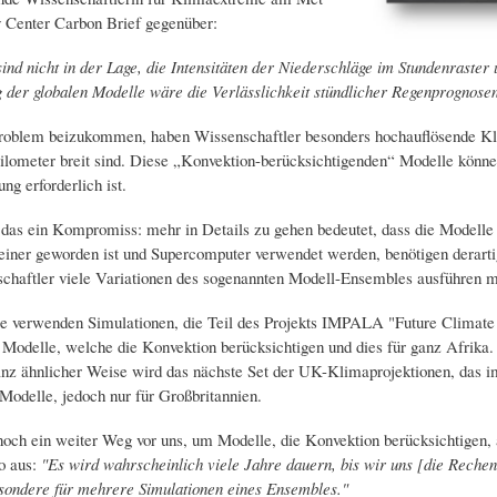
 Center Carbon Brief gegenüber:
nd nicht in der Lage, die Intensitäten der Niederschläge im Stundenraste
g der globalen Modelle wäre die Verlässlichkeit stündlicher Regenprognose
blem beizukommen, haben Wissenschaftler besonders hochauflösende Klim
ilometer breit sind. Diese „Konvektion-berücksichtigenden“ Modelle könne
ng erforderlich ist.
t das ein Kompromiss: mehr in Details zu gehen bedeutet, dass die Model
einer geworden ist und Supercomputer verwendet werden, benötigen derarti
haftler viele Variationen des sogenannten Modell-Ensembles ausführen m
e verwenden Simulationen, die Teil des Projekts IMPALA "Future Climate F
 Modelle, welche die Konvektion berücksichtigen und dies für ganz Afrika. 
nz ähnlicher Weise wird das nächste Set der UK-Klimaprojektionen, das i
odelle, jedoch nur für Großbritannien.
 noch ein weiter Weg vor uns, um Modelle, die Konvektion berücksichtigen
so aus:
"Es wird wahrscheinlich viele Jahre dauern, bis wir uns [die Rechenl
sondere für mehrere Simulationen eines Ensembles."