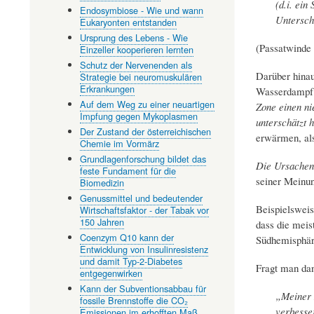
(d.i. ein
Endosymbiose - Wie und wann
Untersch
Eukaryonten entstanden
Ursprung des Lebens - Wie
(Passatwinde 
Einzeller kooperieren lernten
Schutz der Nervenenden als
Darüber hinau
Strategie bei neuromuskulären
Erkrankungen
Wasserdampf i
Auf dem Weg zu einer neuartigen
Zone ​​einen 
Impfung gegen Mykoplasmen
unterschätzt 
Der Zustand der österreichischen
erwärmen, als
Chemie im Vormärz
Grundlagenforschung bildet das
Die Ursachen 
feste Fundament für die
seiner Meinun
Biomedizin
Genussmittel und bedeutender
Beispielsweis
Wirtschaftsfaktor - der Tabak vor
150 Jahren
dass die meis
Coenzym Q10 kann der
Südhemisphäre
Entwicklung von Insulinresistenz
und damit Typ-2-Diabetes
Fragt man dan
entgegenwirken
Kann der Subventionsabbau für
„Meiner 
fossile Brennstoffe die CO₂
verbesse
Emissionen im erhofften Maß