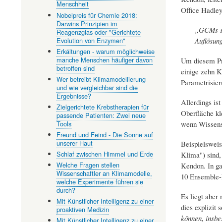
Menschheit
Office Hadley
Nobelpreis für Chemie 2018:
Darwins Prinzipien im
„GCMs si
Reagenzglas oder "Gerichtete
Evolution von Enzymen"
Auflösun
Erkältungen - warum möglichweise
manche Menschen häufiger davon
Um diesem Pro
betroffen sind
einige zehn K
Wer betreibt Klimamodellierung
Parametrisieru
und wie vergleichbar sind die
Ergebnisse?
Allerdings is
Zielgerichtete Krebstherapien für
Oberfläche kl
passende Patienten: Zwei neue
wenn Wissensc
Tools
Freund und Feind - Die Sonne auf
unserer Haut
Beispielsweis
Schlaf zwischen Himmel und Erde
Klima") sind,
Welche Fragen stellen
Kendon. In ga
Wissenschaftler an Klimamodelle,
10 Ensemble-M
welche Experimente führen sie
durch?
Es liegt aber
Mit Künstlicher Intelligenz zu einer
dies explizit 
proaktiven Medizin
können, insbe
Mit Künstlicher Intelligenz zu einer