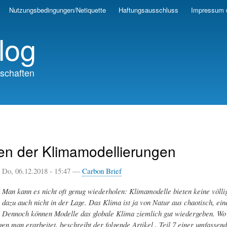
Skip
Nutzungsbedingungen/Netiquette
Haftungsausschluss
Impressum 
to
main
log
content
schaften
n der Klimamodellierungen
Do, 06.12.2018 - 15:47 —
Carbon Brief
Man kann es nicht oft genug wiederholen: Klimamodelle bieten keine völli
dazu auch nicht in der Lage. Das Klima ist ja von Natur aus chaotisch, ei
. Dennoch können Modelle das globale Klima ziemlich gut wiedergeben. W
en man erarbeitet, beschreibt der folgende Artikel , Teil 7 einer umfasse