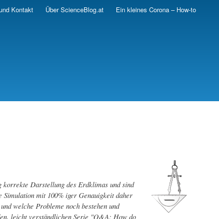
und Kontakt
Über ScienceBlog.at
Ein kleines Corona – How-to
g korrekte Darstellung des Erdklimas und sind
ne Simulation mit 100% iger Genauigkeit daher
o und welche Probleme noch bestehen und
nden, leicht verständlichen Serie "Q&A: How do