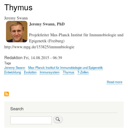
Thymus
Jeremy Swann
Jeremy Swann, PhD
Projektleiter Max-Planck Institut für Immunobiologie und
Epigenetik (Freiburg)
http://www.mpg.de/153825/immunbiologie
Redaktion
Fri, 14.08.2015 - 06:39
Tags
Jeremy Swann
Max-Planck Institut für Immunobiologie und Epigenetik
Entwicklung
Evolution
Immunsystem
Thymus
T-Zellen
abo
Read more
Jer
Swa
Search
Search