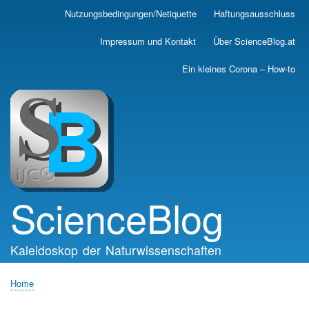
Skip
Nutzungsbedingungen/Netiquette
Haftungsausschluss
Main
to
main
navigation
Impressum und Kontakt
Über ScienceBlog.at
content
Ein kleines Corona – How-to
ScienceBlog
Kaleidoskop der Naturwissenschaften
Home
Breadcrumb