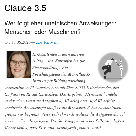
Claude 3.5
Wer folgt eher unethischen Anweisungen:
Menschen oder Maschinen?
Di, 18.06.2026—
Zoe Rahwan
KI-Assistenten prägen unseren
Alltag – von Einkäufen bis zur
Steuererklärung. Ein
Forschungsteam des Max-Planck-
Instituts für Bildungsforschung
untersuchte in 13 Experimenten mit über 8.000 Teilnehmenden den
Einﬂuss von KI auf Ehrlichkeit. Das Ergebnis: Menschen handeln
unehrlicher, wenn sie Aufgaben an KI delegieren, und KI befolgt
unethische Anweisungen häuﬁger als Menschen. Schutzmechanismen
greifen nur begrenzt. Viele Teilnehmende wollten die Aufgaben danach
wieder selbst übernehmen. Die Stärkung moralischer Selbstständigkeit
könnte helfen, dass KI verantwortungsvoll genutzt wird.*