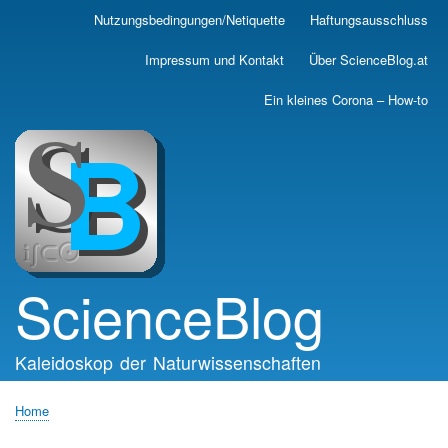
Skip
Nutzungsbedingungen/Netiquette
Haftungsausschluss
Main
to
main
navigation
Impressum und Kontakt
Über ScienceBlog.at
content
Ein kleines Corona – How-to
ScienceBlog
Kaleidoskop der Naturwissenschaften
Home
Breadcrumb