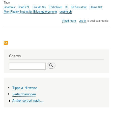
Tags
Chatbots
ChatGPT
Claude 3.5
Ehrlichkeit
KI
KI-Assistent
Llama 3.3
Max-Planck-Institut für Bildungsforschung
unethisch
about
Read more
Log in
to post comments
Wer
folgt
eher
unethischen
Anweisungen:
Menschen
oder
Maschinen?
Search
Search
Tipps & Hinweise
Verlautbarungen
Artikel sortiert nach…