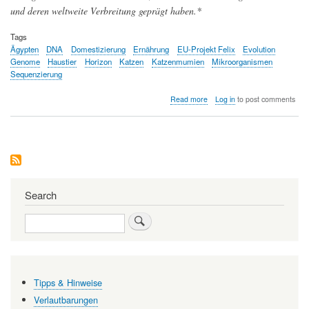
und deren weltweite Verbreitung geprägt haben.*
Tags
Ägypten
DNA
Domestizierung
Ernährung
EU-Projekt Felix
Evolution
Genome
Haustier
Horizon
Katzen
Katzenmumien
Mikroorganismen
Sequenzierung
about
Read more
Log in
to post comments
Von
ägyptischen
Katzenmumien
zu
modernen
Haustieren
Search
Search
Tipps & Hinweise
Verlautbarungen