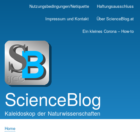
Skip
Nutzungsbedingungen/Netiquette
Haftungsausschluss
Main
to
main
navigation
Impressum und Kontakt
Über ScienceBlog.at
content
Ein kleines Corona – How-to
ScienceBlog
Kaleidoskop der Naturwissenschaften
Home
Breadcrumb