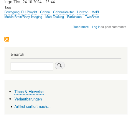
inge
Thu, 24.10.2024 - 23:44
Tags
Bewegung. EU-Projekt
Gehirn
Gehirnaktivität
Horizon
MoBI
Mobile Brain/Body Imaging
Multi-Tasking
Parkinson
TwinBrain
about
Read more
Log in
to post comments
Gehirnaktivität
bei
körperlicher
Bewegung
-
Search
ein
neues
Search
Verfahren
bietet
Einblicke
in
die
Parkinson-
Tipps & Hinweise
Erkrankung
Verlautbarungen
Artikel sortiert nach…