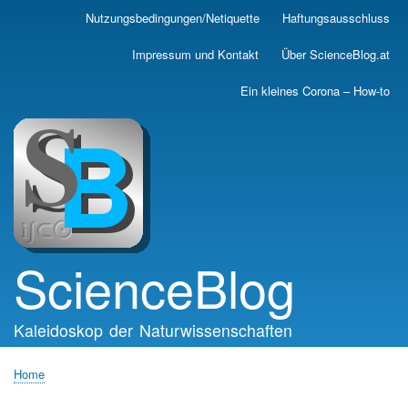
Skip
Nutzungsbedingungen/Netiquette
Haftungsausschluss
Main
to
main
navigation
Impressum und Kontakt
Über ScienceBlog.at
content
Ein kleines Corona – How-to
ScienceBlog
Kaleidoskop der Naturwissenschaften
Home
Breadcrumb