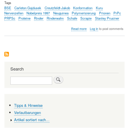
Tags
BSE
Carleton Gajdusek
Creutzfeldt-Jakob
Konformation
Kuru
Nervenzellen
Nobelpreis 1997
Neuguinea
Polymerisierung
Prionen
PrPc
PRPSc
Proteine
Rinder
Rinderwahn
Schafe
Scrapie
Stanley Prusiner
about
Read more
Log in
to post comments
Prionen
-
wenn
fehlgefaltete
Proteine
neurodegenerative
Erkrankungen
auslösen
Search
Search
Tipps & Hinweise
Verlautbarungen
Artikel sortiert nach…