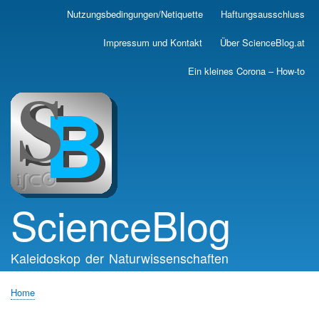
Skip
Nutzungsbedingungen/Netiquette
Haftungsausschluss
Main
to
main
navigation
Impressum und Kontakt
Über ScienceBlog.at
content
Ein kleines Corona – How-to
ScienceBlog
Kaleidoskop der Naturwissenschaften
Home
Breadcrumb