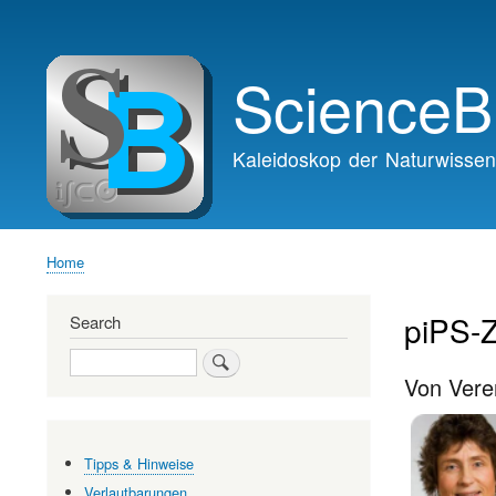
Main
navigation
ScienceB
Kaleidoskop der Naturwissen
Home
Breadcrumb
piPS-Z
Search
Search
Von Vere
Tipps & Hinweise
Verlautbarungen