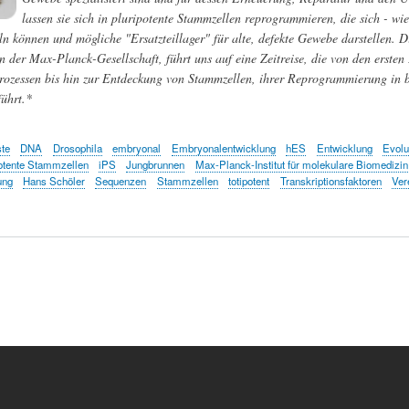
lassen sie sich in pluripotente Stammzellen reprogrammieren, die sich - wi
ln können und mögliche "Ersatzteillager" für alte, defekte Gewebe darstellen. Di
der Max-Planck-Gesellschaft, führt uns auf eine Zeitreise, die von den ersten 
ozessen bis hin zur Entdeckung von Stammzellen, ihrer Reprogrammierung in b
ührt.*
ste
DNA
Drosophila
embryonal
Embryonalentwicklung
hES
Entwicklung
Evolu
potente Stammzellen
iPS
Jungbrunnen
Max-Planck-Institut für molekulare Biomedizin
ung
Hans Schöler
Sequenzen
Stammzellen
totipotent
Transkriptionsfaktoren
Ver