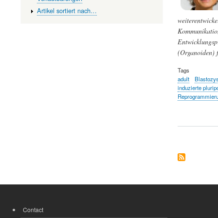
Artikel sortiert nach…
weiterentwicke
Kommunikation 
Entwicklungspr
(Organoiden) f
Tags
adult
Blastozy
induzierte pluri
Reprogrammier
Contact
FOOTER