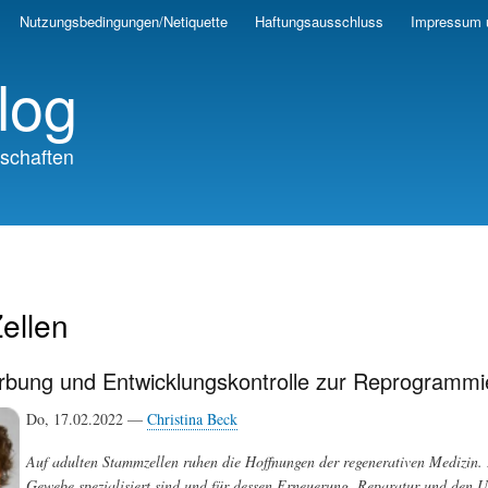
Skip
Nutzungsbedingungen/Netiquette
Haftungsausschluss
Impressum 
to
main
log
content
schaften
ellen
rbung und Entwicklungskontrolle zur Reprogramm
Do, 17.02.2022 —
Christina Beck
Auf adulten Stammzellen ruhen die Hoffnungen der regenerativen Medizin. E
Gewebe spezialisiert sind und für dessen Erneuerung, Reparatur und den 