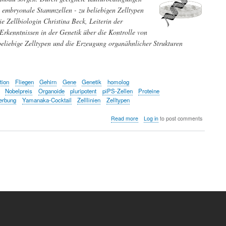
e embryonale Stammzellen - zu beliebigen Zelltypen
e Zellbiologin Christina Beck, Leiterin der
Erkenntnissen in der Genetik über die Kontrolle von
eliebige Zelltypen und die Erzeugung organähnlicher Strukturen
tion
Fliegen
Gehirn
Gene
Genetik
homolog
Nobelpreis
Organoide
pluripotent
piPS-Zellen
Proteine
erbung
Yamanaka-Cocktail
Zelllinien
Zelltypen
about
Read more
Log in
to post comments
Von
Vererbung
und
Entwicklungskontrolle
zur
Reprogrammierung
von
Stammzellen