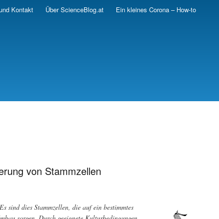
und Kontakt
Über ScienceBlog.at
Ein kleines Corona – How-to
ierung von Stammzellen
s sind dies Stammzellen, die auf ein bestimmtes
Umbau sorgen. Durch geeignete Kulturbedingungen