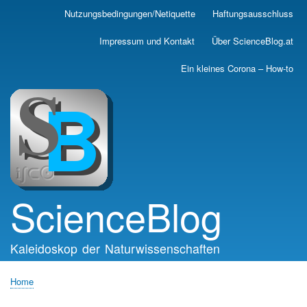
Skip
Nutzungsbedingungen/Netiquette
Haftungsausschluss
Main
to
main
navigation
Impressum und Kontakt
Über ScienceBlog.at
content
Ein kleines Corona – How-to
ScienceBlog
Kaleidoskop der Naturwissenschaften
Home
Breadcrumb