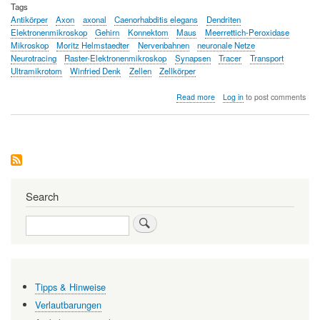
Tags
Antikörper
Axon
axonal
Caenorhabditis elegans
Dendriten
Elektronenmikroskop
Gehirn
Konnektom
Maus
Meerrettich-Peroxidase
Mikroskop
Moritz Helmstaedter
Nervenbahnen
neuronale Netze
Neurotracing
Raster-Elektronenmikroskop
Synapsen
Tracer
Transport
Ultramikrotom
Winfried Denk
Zellen
Zellkörper
about
Read more
Log in
to post comments
Das
Neuronengeflecht
entwirren
-
das
Konnektom
Search
Search
Tipps & Hinweise
Verlautbarungen