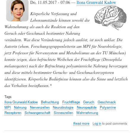
Do, 11.05.2017 - 07:06 —
Ilona Grunwald Kadow
Körperliche Verfassung und
Lebensumstände können sowohl die
Wahrnehmung als auch die Reaktion auf den
Geruch oder Geschmack bestimmter Nahrung
verändern. Was diese Veränderung jedoch auslöst, ist noch unklar. Die
Autorin (ehem. Forschungsgruppenleiterin am MPI für Neurobiologie,
jetzt Professor für Nervensystem und Metabolismus an der TU München)
konnte zeigen, dass befruchtete Weibchen der Fruchtfliege (Drosophila
melanogaster) nach der Befruchtung polyaminreiche Nahrung bevorzugen
und diese mittels bestimmter Geruchs- und Geschmacksrezeptoren
identifizieren. Körperliche Bedürfnisse können also die Sinne und letztlich
das Verhalten beeinflussen.*
Tags
Ilona Grunwald Kadow
Befruchtung
Fruchtfliege
Geruch
Geschmack
MPI
Nahrung
Nervenzellen
Neurobiologie
Neuropeptide
Polyamine
Rezeptoren
Schwangerschaft
Sinneszellen
Wahrnehmung
about
Read more
Log in
to post comments
Wie
körperliche