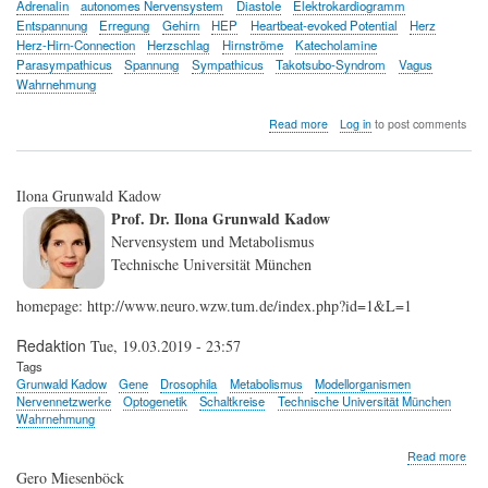
Adrenalin
autonomes Nervensystem
Diastole
Elektrokardiogramm
Entspannung
Erregung
Gehirn
HEP
Heartbeat-evoked Potential
Herz
Herz-Hirn-Connection
Herzschlag
Hirnströme
Katecholamine
Parasympathicus
Spannung
Sympathicus
Takotsubo-Syndrom
Vagus
Wahrnehmung
about
Read more
Log in
to post comments
Mit
dem
Herzen
Ilona Grunwald Kadow
sehen:
Wie
Prof. Dr. Ilona Grunwald Kadow
Herz
Nervensystem und Metabolismus
und
Technische Universität München
Gehirn
kommunizieren
homepage: http://www.neuro.wzw.tum.de/index.php?id=1&L=1
Redaktion
Tue, 19.03.2019 - 23:57
Tags
Grunwald Kadow
Gene
Drosophila
Metabolismus
Modellorganismen
Nervennetzwerke
Optogenetik
Schaltkreise
Technische Universität München
Wahrnehmung
abo
Read more
Ilon
Gero Miesenböck