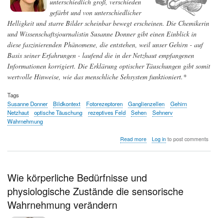
unterschiedlich groß, verschieden
gefärbt und von unterschiedlicher
Helligkeit und starre Bilder scheinbar bewegt erscheinen. Die Chemikerin
und Wissenschaftsjournalistin Susanne Donner gibt einen Einblick in
diese faszinierenden Phänomene, die entstehen, weil unser Gehirn - auf
Basis seiner Erfahrungen - laufend die in der Netzhaut empfangenen
Informationen korrigiert. Die Erklärung optischer Täuschungen gibt somit
wertvolle Hinweise, wie das menschliche Sehsystem funktioniert.*
Tags
Susanne Donner
Bildkontext
Fotorezeptoren
Ganglienzellen
Gehirn
Netzhaut
optische Täuschung
rezeptives Feld
Sehen
Sehnerv
Wahrnehmung
about
Read more
Log in
to post comments
Wie
real
ist
das,
Wie körperliche Bedürfnisse und
was
physiologische Zustände die sensorische
wir
wahrnehmen?
Wahrnehmung verändern
Optische
Täuschungen