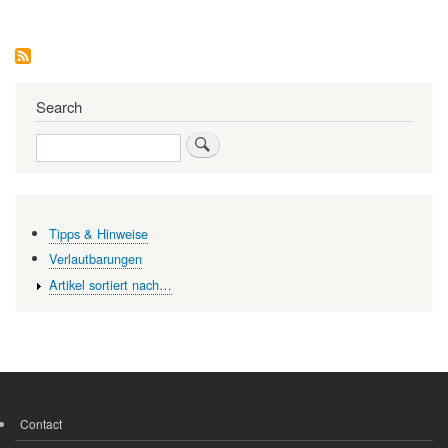
Bedürfnisse
und
physiologische
Zustände
die
sensorische
Search
Wahrnehmung
verändern
Search
Tipps & Hinweise
Verlautbarungen
Artikel sortiert nach…
Contact
FOOTER