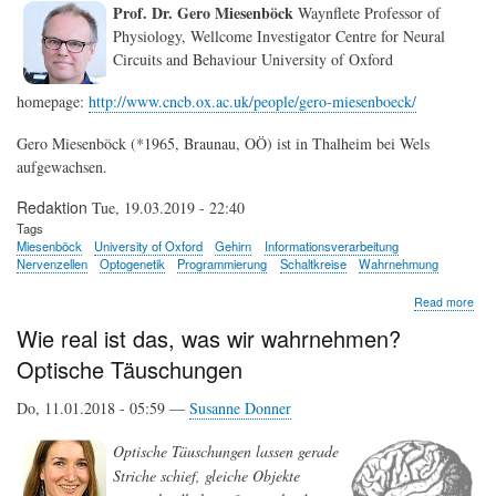
Gru
Prof. Dr. Gero Miesenböck
Waynflete Professor of
Kad
Physiology, Wellcome Investigator Centre for Neural
Circuits and Behaviour University of Oxford
homepage:
http://www.cncb.ox.ac.uk/people/gero-miesenboeck/
Gero Miesenböck (*1965, Braunau, OÖ) ist in Thalheim bei Wels
aufgewachsen.
Redaktion
Tue, 19.03.2019 - 22:40
Tags
Miesenböck
University of Oxford
Gehirn
Informationsverarbeitung
Nervenzellen
Optogenetik
Programmierung
Schaltkreise
Wahrnehmung
abo
Read more
Ger
Wie real ist das, was wir wahrnehmen?
Mie
Optische Täuschungen
Do, 11.01.2018 - 05:59 —
Susanne Donner
Optische Täuschungen lassen gerade
Striche schief, gleiche Objekte