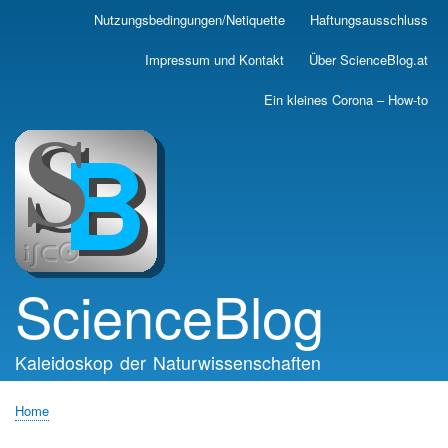
Skip
Nutzungsbedingungen/Netiquette
Haftungsausschluss
Main
to
main
navigation
Impressum und Kontakt
Über ScienceBlog.at
content
Ein kleines Corona – How-to
ScienceBlog
Kaleidoskop der Naturwissenschaften
Home
Breadcrumb