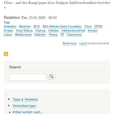
China - und den Kampf gegen diese häufigste Infektionskrankheit berichtet
*.
Redaktion
Thu, 23.01.2020 - 06:02
Tags
Antibiotika
Bakterien
BCG
Bill & Melinda Gates Foundation
China
DRTB
Erreger
Huan Shitong
Impfung
Infektion
Infektionskrankheit
Iteration
Latenz
Medikamente
Patienten
Peking
TB
Tuberkulose
about
Read more
Log in
to post comments
Der
Kampf
gegen
die
erfolgreichste
Search
Infektionskrankheit
der
Search
Geschichte
Tipps & Hinweise
Verlautbarungen
Artikel sortiert nach…