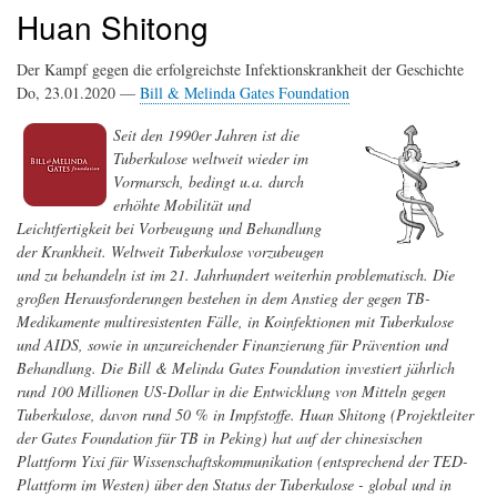
Huan Shitong
Der Kampf gegen die erfolgreichste Infektionskrankheit der Geschichte
Do, 23.01.2020 —
Bill & Melinda Gates Foundation
Seit den 1990er Jahren ist die
Tuberkulose weltweit wieder im
Vormarsch, bedingt u.a. durch
erhöhte Mobilität und
Leichtfertigkeit bei Vorbeugung und Behandlung
der Krankheit. Weltweit Tuberkulose vorzubeugen
und zu behandeln ist im 21. Jahrhundert weiterhin problematisch. Die
großen Herausforderungen bestehen in dem Anstieg der gegen TB-
Medikamente multiresistenten Fälle, in Koinfektionen mit Tuberkulose
und AIDS, sowie in unzureichender Finanzierung für Prävention und
Behandlung. Die Bill & Melinda Gates Foundation investiert jährlich
rund 100 Millionen US-Dollar in die Entwicklung von Mitteln gegen
Tuberkulose, davon rund 50 % in Impfstoffe. Huan Shitong (Projektleiter
der Gates Foundation für TB in Peking) hat auf der chinesischen
Plattform Yixi für Wissenschaftskommunikation (entsprechend der TED-
Plattform im Westen) über den Status der Tuberkulose - global und in