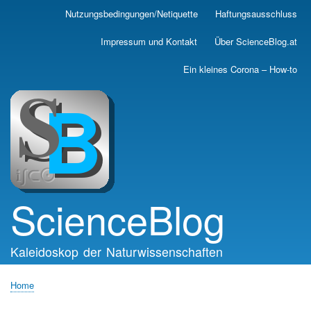
Skip
Nutzungsbedingungen/Netiquette
Haftungsausschluss
Main
to
main
navigation
Impressum und Kontakt
Über ScienceBlog.at
content
Ein kleines Corona – How-to
ScienceBlog
Kaleidoskop der Naturwissenschaften
Home
Breadcrumb