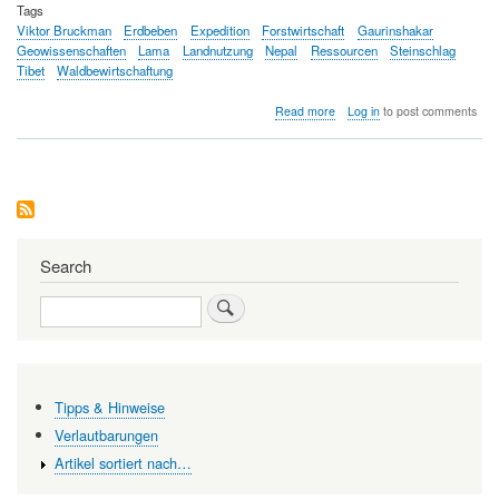
Tags
Viktor Bruckman
Erdbeben
Expedition
Forstwirtschaft
Gaurinshakar
Geowissenschaften
Lama
Landnutzung
Nepal
Ressourcen
Steinschlag
Tibet
Waldbewirtschaftung
about
Read more
Log in
to post comments
Das
Erdbeben
in
Nepal
–
wie
ein
Forschungsprojekt
Search
ein
abruptes
Search
Ende
fan
Tipps & Hinweise
Verlautbarungen
Artikel sortiert nach…