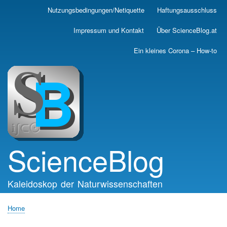
Skip
Nutzungsbedingungen/Netiquette
Haftungsausschluss
Main
to
main
navigation
Impressum und Kontakt
Über ScienceBlog.at
content
Ein kleines Corona – How-to
ScienceBlog
Kaleidoskop der Naturwissenschaften
Home
Breadcrumb